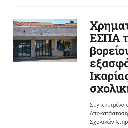
Χρηματ
ΕΣΠΑ τ
βορείο
εξασφά
Ικαρία
σχολικ
Συγκεκριμένα 
Αποκατάσταση 
Σχολικών Κτηρ