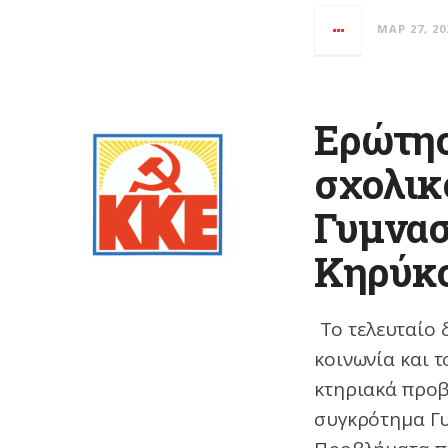
ΜΑΡ 27, 20
Ερώτησ
σχολικ
Γυμνασ
Κηρύκ
Το τελευταίο 
κοινωνία και τ
κτηριακά προ
συγκρότημα Γυ