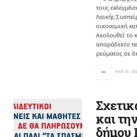
τους εκλεγμέν
Λαϊκής Συσπεί
οικονομική κα
Ακολουθεί το 
απαράδεκτο πε
ρεύματος σε δ
ΦΕΒ 25, 20
Σχετικ
και τη
δήμου 