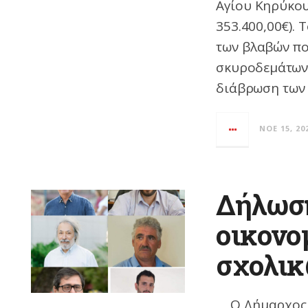
Αγίου Κηρύκο
353.400,00€).
των βλαβών πο
σκυροδεμάτων 
διάβρωση των
ΝΟΈ 15, 20
Δήλωση
οικονο
σχολι
Ο Δήμαρχος Ι