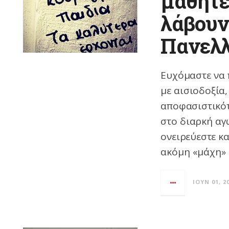
μαθητέ
λάβουν
Πανελλ
Ευχόμαστε να 
με αισιοδοξία
αποφασιστικότ
στο διαρκή αγώ
ονειρεύεστε κα
ακόμη «μάχη» 
ΙΟΎΝ 01, 2