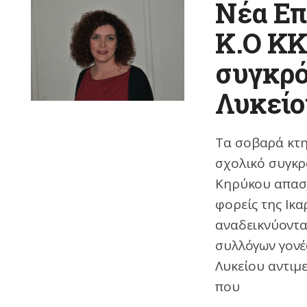
Νέα Επ
K.O KK
συγκρό
Λυκείο
Τα σοβαρά κτ
σχολικό συγκρ
Κηρύκου απασχ
φορείς της Ικ
αναδεικνύοντα
συλλόγων γονέ
Λυκείου αντιμ
που