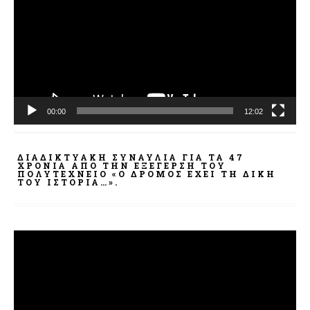
Βίντεο
00:00
12:02
ΔΙΑΔΙΚΤΥΑΚΉ ΣΥΝΑΥΛΊΑ ΓΙΑ ΤΑ 47
ΧΡΌΝΙΑ ΑΠΌ ΤΗΝ ΕΞΈΓΕΡΣΗ ΤΟΥ
ΠΟΛΥΤΕΧΝΕΊΟ «Ο ΔΡΌΜΟΣ ΈΧΕΙ ΤΗ ΔΙΚΉ
ΤΟΥ ΙΣΤΟΡΊΑ…».
Πρόγραμμα
Αναπαραγωγής
Βίντεο