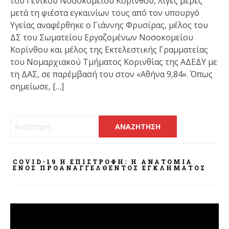
του Γενικού Νοσοκομείου Κορίνθου, λίγες μέρες
μετά τη φιέστα εγκαινίων τους από τον υπουργό
Υγείας αναφέρθηκε ο Γιάννης Φρυσίρας, μέλος του
ΔΣ του Σωματείου Εργαζομένων Νοσοκομείου
Κορίνθου και μέλος της Εκτελεστικής Γραμματείας
του Νομαρχιακού Τμήματος Κορινθίας της ΑΔΕΔΥ με
τη ΔΑΣ, σε παρέμβασή του στον «Αθήνα 9,84». Όπως
σημείωσε, […]
Αναζήτηση για:
COVID-19 Η ΕΠΙΣΤΡΟΦΗ: Η ΑΝΑΤΟΜΊΑ
ΕΝΌΣ ΠΡΟΑΝΑΓΓΕΛΘΈΝΤΟΣ ΕΓΚΛΉΜΑΤΟΣ
Πρόγραμμα
Αναπαραγωγής