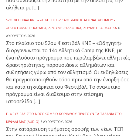
που συνδυάζει την ποιότητα με την απλότητα, την
αλήθεια με […]
52Ο ΦΕΣΤΙΒΆΛ ΚΝΕ – «ΟΔΗΓΗΤΉ»: 14ΟΣ ΛΑΪΚΌΣ ΑΓΏΝΑΣ ΔΡΌΜΟΥ -
«ΣΚΕΦΤΌΜΑΣΤΕ ΚΑΘΑΡΆ, ΔΡΟΎΜΕ ΣΥΛΛΟΓΙΚΆ, ΖΟΎΜΕ ΠΡΑΓΜΑΤΙΚΆ
6
ΑΥΓΟΎΣΤΟΥ, 2026
Στο πλαίσιο του 52ου Φεστιβάλ ΚΝΕ – «Οδηγητή»
διοργανώνεται το 14ο Αθλητικό Camp της ΚΝΕ, με
ένα πλούσιο πρόγραμμα που περιλαμβάνει αθλητικές
δραστηριότητες, παρουσιάσεις αθλημάτων και
συζητήσεις γύρω από τον αθλητισμό. Οι εκδηλώσεις
θα πραγματοποιηθούν τόσο πριν από την έναρξη όσο
και κατά τη διάρκεια του Φεστιβάλ. Το αναλυτικό
πρόγραμμα είναι διαθέσιμο στην επίσημη
ιστοσελίδα […]
Γ. ΦΡΥΣΊΡΑΣ: ΣΤΟ ΝΟΣΟΚΟΜΕΊΟ ΚΟΡΊΝΘΟΥ ΠΈΦΤΟΥΝ ΤΑ ΤΑΒΆΝΙΑ ΣΤΟ
ΚΕΦΆΛΙ ΜΑΣ (AUDIO)
6 ΑΥΓΟΎΣΤΟΥ, 2026
Στην κατάρρευση τμήματος οροφής των νέων ΤΕΠ