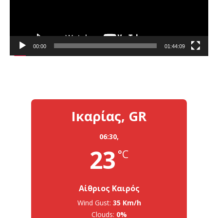
00:00
01:44:09
Ικαρίας, GR
06:30,
23
°C
Αίθριος Καιρός
Wind Gust:
35 Km/h
Clouds:
0%