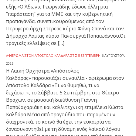
εξής:«Ο Άδωνις Γεωργιάδης έδωσε άλλη μια
“παράσταση” για τα ΜΜΕ και την κυβερνητική
προπαγάνδα, συνεπικουρούμενος από τον
Περιφερειάρχη Στερεάς κύριο Φάνη Σπανό και τον
Δήμαρχο Λαμίας κύριο Πανουργιά Παπαϊωάννου.Οι
τραγικές ελλείψεις σε […]
ΑΦΙΈΡΩΜΑ ΣΤΟΝ ΑΠΌΣΤΟΛΟ ΚΑΛΔΆΡΑ ΣΤΙΣ 5 ΣΕΠΤΈΜΒΡΗ
6 ΑΥΓΟΎΣΤΟΥ,
2026
Η Λαϊκή Ορχήστρα «Απόστολος
Καλδάρας» παρουσιάζει συναυλία - αφιέρωμα στον
Απόστολο Καλδάρα «Τι να θυμηθώ, τι να
ξεχάσω...», το Σάββατο 5 Σεπτέμβρη, στο Θέατρο
Βράχων, σε μουσική διεύθυνση Γιάννη
Παπαζαχαριάκη και καλλιτεχνική επιμέλεια Κώστα
Καλδάρα.Μέσα από τραγούδια που παραμένουν
διαχρονικά, το κοινό θα έχει την ευκαιρία να
ξανασυναντηθεί με τη δύναμη ενός λαϊκού λόγου