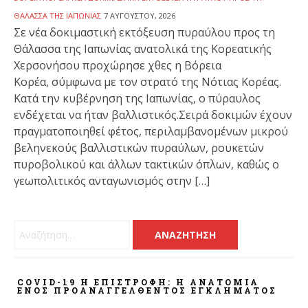
ΘΆΛΑΣΣΑ ΤΗΣ ΙΑΠΩΝΊΑΣ
7 ΑΥΓΟΎΣΤΟΥ, 2026
Σε νέα δοκιμαστική εκτόξευση πυραύλου προς τη
Θάλασσα της Ιαπωνίας ανατολικά της Κορεατικής
Χερσονήσου προχώρησε χθες η Βόρεια
Κορέα, σύμφωνα με τον στρατό της Νότιας Κορέας.
Κατά την κυβέρνηση της Ιαπωνίας, ο πύραυλος
ενδέχεται να ήταν βαλλιστικός.Σειρά δοκιμών έχουν
πραγματοποιηθεί φέτος, περιλαμβανομένων μικρού
βεληνεκούς βαλλιστικών πυραύλων, ρουκετών
πυροβολικού και άλλων τακτικών όπλων, καθώς ο
γεωπολιτικός ανταγωνισμός στην […]
Αναζήτηση για:
COVID-19 Η ΕΠΙΣΤΡΟΦΗ: Η ΑΝΑΤΟΜΊΑ
ΕΝΌΣ ΠΡΟΑΝΑΓΓΕΛΘΈΝΤΟΣ ΕΓΚΛΉΜΑΤΟΣ