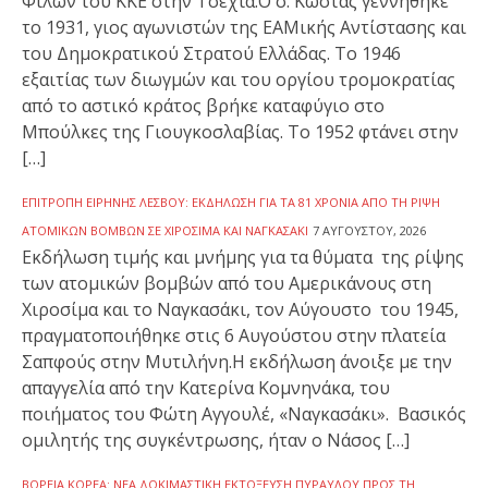
Φίλων του ΚΚΕ στην Τσεχία.Ο σ. Κώστας γεννήθηκε
το 1931, γιος αγωνιστών της ΕΑΜικής Αντίστασης και
του Δημοκρατικού Στρατού Ελλάδας. Το 1946
εξαιτίας των διωγμών και του οργίου τρομοκρατίας
από το αστικό κράτος βρήκε καταφύγιο στο
Μπούλκες της Γιουγκοσλαβίας. Το 1952 φτάνει στην
[…]
ΕΠΙΤΡΟΠΉ ΕΙΡΉΝΗΣ ΛΈΣΒΟΥ: ΕΚΔΉΛΩΣΗ ΓΙΑ ΤΑ 81 ΧΡΌΝΙΑ ΑΠΌ ΤΗ ΡΊΨΗ
ΑΤΟΜΙΚΏΝ ΒΟΜΒΏΝ ΣΕ ΧΙΡΟΣΊΜΑ ΚΑΙ ΝΑΓΚΑΣΆΚΙ
7 ΑΥΓΟΎΣΤΟΥ, 2026
Εκδήλωση τιμής και μνήμης για τα θύματα της ρίψης
των ατομικών βομβών από του Αμερικάνους στη
Χιροσίμα και το Ναγκασάκι, τον Αύγουστο του 1945,
πραγματοποιήθηκε στις 6 Αυγούστου στην πλατεία
Σαπφούς στην Μυτιλήνη.Η εκδήλωση άνοιξε με την
απαγγελία από την Κατερίνα Κομνηνάκα, του
ποιήματος του Φώτη Αγγουλέ, «Ναγκασάκι». Βασικός
ομιλητής της συγκέντρωσης, ήταν ο Νάσος […]
ΒΌΡΕΙΑ ΚΟΡΈΑ: ΝΈΑ ΔΟΚΙΜΑΣΤΙΚΉ ΕΚΤΌΞΕΥΣΗ ΠΥΡΑΎΛΟΥ ΠΡΟΣ ΤΗ