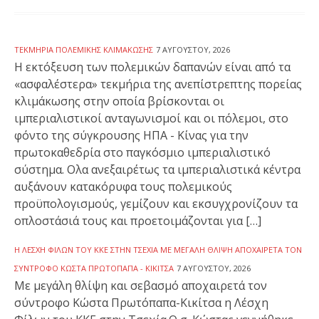
ΤΕΚΜΉΡΙΑ ΠΟΛΕΜΙΚΉΣ ΚΛΙΜΆΚΩΣΗΣ
7 ΑΥΓΟΎΣΤΟΥ, 2026
Η εκτόξευση των πολεμικών δαπανών είναι από τα
«ασφαλέστερα» τεκμήρια της ανεπίστρεπτης πορείας
κλιμάκωσης στην οποία βρίσκονται οι
ιμπεριαλιστικοί ανταγωνισμοί και οι πόλεμοι, στο
φόντο της σύγκρουσης ΗΠΑ - Κίνας για την
πρωτοκαθεδρία στο παγκόσμιο ιμπεριαλιστικό
σύστημα. Ολα ανεξαιρέτως τα ιμπεριαλιστικά κέντρα
αυξάνουν κατακόρυφα τους πολεμικούς
προϋπολογισμούς, γεμίζουν και εκσυγχρονίζουν τα
οπλοστάσιά τους και προετοιμάζονται για […]
Η ΛΈΣΧΗ ΦΊΛΩΝ ΤΟΥ ΚΚΕ ΣΤΗΝ ΤΣΕΧΊΑ ΜΕ ΜΕΓΆΛΗ ΘΛΊΨΗ ΑΠΟΧΑΙΡΕΤΆ ΤΟΝ
ΣΎΝΤΡΟΦΟ ΚΏΣΤΑ ΠΡΩΤΌΠΑΠΑ - ΚΙΚΊΤΣΑ
7 ΑΥΓΟΎΣΤΟΥ, 2026
Με μεγάλη θλίψη και σεβασμό αποχαιρετά τον
σύντροφο Κώστα Πρωτόπαπα-Κικίτσα η Λέσχη