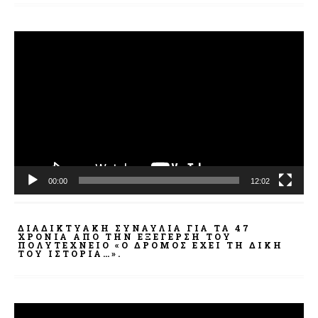
Πρόγραμμα
Αναπαραγωγής
Βίντεο
00:00
12:02
ΔΙΑΔΙΚΤΥΑΚΉ ΣΥΝΑΥΛΊΑ ΓΙΑ ΤΑ 47
ΧΡΌΝΙΑ ΑΠΌ ΤΗΝ ΕΞΈΓΕΡΣΗ ΤΟΥ
ΠΟΛΥΤΕΧΝΕΊΟ «Ο ΔΡΌΜΟΣ ΈΧΕΙ ΤΗ ΔΙΚΉ
ΤΟΥ ΙΣΤΟΡΊΑ…».
Πρόγραμμα