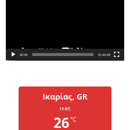
Αναπαραγωγής
Βίντεο
00:00
01:44:09
Ικαρίας, GR
11:07,
26
°C