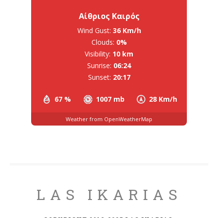
Αίθριος Καιρός
Wind Gust:
36 Km/h
Clouds:
0%
Visibility:
10 km
Sunrise:
06:24
Sunset:
20:17
67 %
1007 mb
28 Km/h
Weather from OpenWeatherMap
LAS IKARIAS