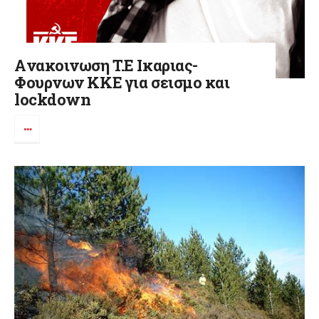
Aνακοινωση T.E Iκαριας-
Φουρνων ΚΚΕ για σεισμο και
lockdown