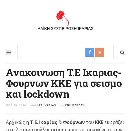
Aνακοινωση T.E Iκαριας-
Φουρνων ΚΚΕ για σεισμο
και lockdown
ΝΟΈ 08, 2020
από
LAS IKARIAS
σε
ΕΝΗΜΈΡΩΣΗ
Αρχικώς η
Τ.Ε. Ικαρίας
&
Φούρνων
του
ΚΚΕ
εκφράζει
τα ειλικρινή συλλυπητήρια προς τις οικογένειες των