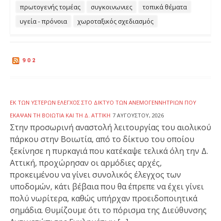
πρωτογενής τομέας
συγκοινωνιες
τοπικά θέματα
υγεία - πρόνοια
χωροταξικός σχεδιασμός
902
ΕΚ ΤΩΝ ΥΣΤΈΡΩΝ ΈΛΕΓΧΟΣ ΣΤΟ ΔΊΚΤΥΟ ΤΩΝ ΑΝΕΜΟΓΕΝΝΗΤΡΙΏΝ ΠΟΥ
ΈΚΑΨΑΝ ΤΗ ΒΟΙΩΤΊΑ ΚΑΙ ΤΗ Δ. ΑΤΤΙΚΉ
7 ΑΥΓΟΎΣΤΟΥ, 2026
Στην προσωρινή αναστολή λειτουργίας του αιολικού
πάρκου στην Βοιωτία, από το δίκτυο του οποίου
ξεκίνησε η πυρκαγιά που κατέκαψε τελικά όλη την Δ.
Αττική, προχώρησαν οι αρμόδιες αρχές,
προκειμένου να γίνει συνολικός έλεγχος των
υποδομών, κάτι βέβαια που θα έπρεπε να έχει γίνει
πολύ νωρίτερα, καθώς υπήρχαν προειδοποιητικά
σημάδια. Θυμίζουμε ότι το πόρισμα της Διεύθυνσης