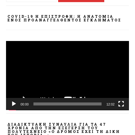
COVID-19 Η ΕΠΙΣΤΡΟΦΗ: Η ΑΝΑΤΟΜΊΑ
ΕΝΌΣ ΠΡΟΑΝΑΓΓΕΛΘΈΝΤΟΣ ΕΓΚΛΉΜΑΤΟΣ
Πρόγραμμα
Αναπαραγωγής
Βίντεο
00:00
12:02
ΔΙΑΔΙΚΤΥΑΚΉ ΣΥΝΑΥΛΊΑ ΓΙΑ ΤΑ 47
ΧΡΌΝΙΑ ΑΠΌ ΤΗΝ ΕΞΈΓΕΡΣΗ ΤΟΥ
ΠΟΛΥΤΕΧΝΕΊΟ «Ο ΔΡΌΜΟΣ ΈΧΕΙ ΤΗ ΔΙΚΉ