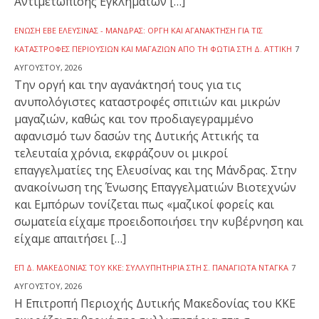
Αντιμετώπισης Εγκλημάτων […]
ΈΝΩΣΗ ΕΒΕ ΕΛΕΥΣΊΝΑΣ - ΜΆΝΔΡΑΣ: ΟΡΓΉ ΚΑΙ ΑΓΑΝΆΚΤΗΣΗ ΓΙΑ ΤΙΣ
ΚΑΤΑΣΤΡΟΦΈΣ ΠΕΡΙΟΥΣΙΏΝ ΚΑΙ ΜΑΓΑΖΙΏΝ ΑΠΌ ΤΗ ΦΩΤΙΆ ΣΤΗ Δ. ΑΤΤΙΚΉ
7
ΑΥΓΟΎΣΤΟΥ, 2026
Την οργή και την αγανάκτησή τους για τις
ανυπολόγιστες καταστροφές σπιτιών και μικρών
μαγαζιών, καθώς και τον προδιαγεγραμμένο
αφανισμό των δασών της Δυτικής Αττικής τα
τελευταία χρόνια, εκφράζουν οι μικροί
επαγγελματίες της Ελευσίνας και της Μάνδρας. Στην
ανακοίνωση της Ένωσης Επαγγελματιών Βιοτεχνών
και Εμπόρων τονίζεται πως «μαζικοί φορείς και
σωματεία είχαμε προειδοποιήσει την κυβέρνηση και
είχαμε απαιτήσει […]
ΕΠ Δ. ΜΑΚΕΔΟΝΊΑΣ ΤΟΥ ΚΚΕ: ΣΥΛΛΥΠΗΤΉΡΙΑ ΣΤΗ Σ. ΠΑΝΑΓΙΏΤΑ ΝΤΆΓΚΑ
7
ΑΥΓΟΎΣΤΟΥ, 2026
Η Επιτροπή Περιοχής Δυτικής Μακεδονίας του ΚΚΕ