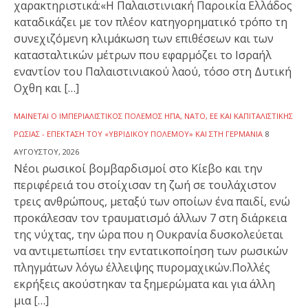
χαρακτηριστικά:«Η Παλαιστινιακή Παροικία Ελλάδος
καταδικάζει με τον πλέον κατηγορηματικό τρόπο τη
συνεχιζόμενη κλιμάκωση των επιθέσεων και των
κατασταλτικών μέτρων που εφαρμόζει το Ισραήλ
εναντίον του Παλαιστινιακού λαού, τόσο στη Δυτική
Οχθη και […]
ΜΑΊΝΕΤΑΙ Ο ΙΜΠΕΡΙΑΛΙΣΤΙΚΌΣ ΠΌΛΕΜΟΣ ΗΠΑ, ΝΑΤΟ, ΕΕ ΚΑΙ ΚΑΠΙΤΑΛΙΣΤΙΚΉΣ
ΡΩΣΊΑΣ - ΕΠΈΚΤΑΣΗ ΤΟΥ «ΥΒΡΙΔΙΚΟΎ ΠΟΛΈΜΟΥ» ΚΑΙ ΣΤΗ ΓΕΡΜΑΝΊΑ
8
ΑΥΓΟΎΣΤΟΥ, 2026
Νέοι ρωσικοί βομβαρδισμοί στο Κίεβο και την
περιφέρειά του στοίχισαν τη ζωή σε τουλάχιστον
τρεις ανθρώπους, μεταξύ των οποίων ένα παιδί, ενώ
προκάλεσαν τον τραυματισμό άλλων 7 στη διάρκεια
της νύχτας, την ώρα που η Ουκρανία δυσκολεύεται
να αντιμετωπίσει την εντατικοποίηση των ρωσικών
πληγμάτων λόγω έλλειψης πυρομαχικών.Πολλές
εκρήξεις ακούστηκαν τα ξημερώματα και για άλλη
μια […]