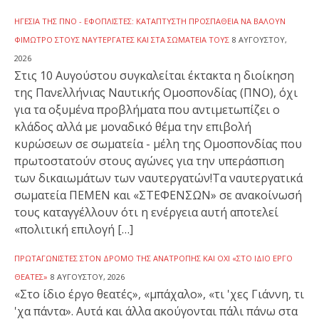
ΗΓΕΣΊΑ ΤΗΣ ΠΝΟ - ΕΦΟΠΛΙΣΤΈΣ: ΚΑΤΆΠΤΥΣΤΗ ΠΡΟΣΠΆΘΕΙΑ ΝΑ ΒΆΛΟΥΝ
ΦΊΜΩΤΡΟ ΣΤΟΥΣ ΝΑΥΤΕΡΓΆΤΕΣ ΚΑΙ ΣΤΑ ΣΩΜΑΤΕΊΑ ΤΟΥΣ
8 ΑΥΓΟΎΣΤΟΥ,
2026
Στις 10 Αυγούστου συγκαλείται έκτακτα η διοίκηση
της Πανελλήνιας Ναυτικής Ομοσπονδίας (ΠΝΟ), όχι
για τα οξυμένα προβλήματα που αντιμετωπίζει ο
κλάδος αλλά με μοναδικό θέμα την επιβολή
κυρώσεων σε σωματεία - μέλη της Ομοσπονδίας που
πρωτοστατούν στους αγώνες για την υπεράσπιση
των δικαιωμάτων των ναυτεργατών!Τα ναυτεργατικά
σωματεία ΠΕΜΕΝ και «ΣΤΕΦΕΝΣΩΝ» σε ανακοίνωσή
τους καταγγέλλουν ότι η ενέργεια αυτή αποτελεί
«πολιτική επιλογή […]
ΠΡΩΤΑΓΩΝΙΣΤΈΣ ΣΤΟΝ ΔΡΌΜΟ ΤΗΣ ΑΝΑΤΡΟΠΉΣ ΚΑΙ ΌΧΙ «ΣΤΟ ΊΔΙΟ ΈΡΓΟ
ΘΕΑΤΈΣ»
8 ΑΥΓΟΎΣΤΟΥ, 2026
«Στο ίδιο έργο θεατές», «μπάχαλο», «τι 'χες Γιάννη, τι
'χα πάντα». Αυτά και άλλα ακούγονται πάλι πάνω στα