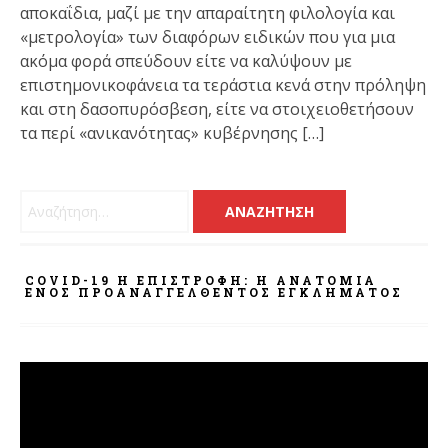
αποκαΐδια, μαζί με την απαραίτητη φιλολογία και
«μετρολογία» των διαφόρων ειδικών που για μια
ακόμα φορά σπεύδουν είτε να καλύψουν με
επιστημονικοφάνεια τα τεράστια κενά στην πρόληψη
και στη δασοπυρόσβεση, είτε να στοιχειοθετήσουν
τα περί «ανικανότητας» κυβέρνησης […]
Αναζήτηση για:
COVID-19 Η ΕΠΙΣΤΡΟΦΗ: Η ΑΝΑΤΟΜΊΑ
ΕΝΌΣ ΠΡΟΑΝΑΓΓΕΛΘΈΝΤΟΣ ΕΓΚΛΉΜΑΤΟΣ
Πρόγραμμα
Αναπαραγωγής
Βίντεο