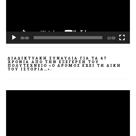
00:00
12:02
ΔΙΑΔΙΚΤΥΑΚΉ ΣΥΝΑΥΛΊΑ ΓΙΑ ΤΑ 47
ΧΡΌΝΙΑ ΑΠΌ ΤΗΝ ΕΞΈΓΕΡΣΗ ΤΟΥ
ΠΟΛΥΤΕΧΝΕΊΟ «Ο ΔΡΌΜΟΣ ΈΧΕΙ ΤΗ ΔΙΚΉ
ΤΟΥ ΙΣΤΟΡΊΑ…».
Πρόγραμμα
Αναπαραγωγής
Βίντεο