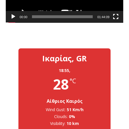
00:00
01:44:09
Ικαρίας, GR
18:55,
28
°C
Αίθριος Καιρός
Wind Gust:
51 Km/h
Clouds:
0%
Visibility:
10 km