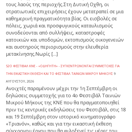
τους λαούς της περιοχής.Στη Δυτική Οχθη, οι
στρατιωτικές επιχειρήσεις έχουν μετατραπεί σε μια
καθημερινή πραγματικότητα βίας. Οι εισβολές σε
πόλεις, χωριά και προσφυγικούς καταυλισμούς
συνοδεύονται από συλλήψεις, καταστροφές
κατοικιών και υποδομών, εκτοπισμούς οικογενειών
και αυστηρούς περιορισμούς στην ελευθερία
μετακίνησης.Νωρίς […]
52Ο ΦΕΣΤΙΒΆΛ ΚΝΕ - «ΟΔΗΓΗΤΉ» - ΣΥΓΚΕΝΤΡΏΝΟΝΤΑΙ ΣΥΜΜΕΤΟΧΈΣ ΓΙΑ
ΤΗΝ ΕΙΚΑΣΤΙΚΉ ΈΚΘΕΣΗ ΚΑΙ ΤΟ ΦΕΣΤΙΒΆΛ ΤΑΙΝΙΏΝ ΜΙΚΡΟΎ ΜΉΚΟΥΣ
9
ΑΥΓΟΎΣΤΟΥ, 2026
Ανοιχτές παραμένουν μέχρι την 1η Σεπτέμβρη οι
δηλώσεις συμμετοχής για το 4ο Φεστιβάλ Ταινιών
Μικρού Μήκους της ΚΝΕ που θα πραγματοποιηθεί
πριν τις κεντρικές εκδηλώσεις του Φεστιβάλ, στις 18
και 19 Σεπτέμβρη στον ιστορικό κινηματογράφο
«Τριανόν», καθώς και για την εικαστική έκθεση
σύγχρονου έργου που θα φιλοξενεί τις μέρες του