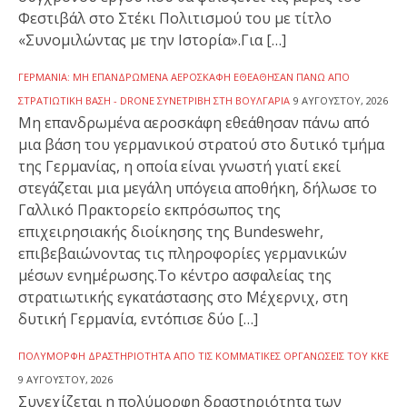
Φεστιβάλ στο Στέκι Πολιτισμού του με τίτλο
«Συνομιλώντας με την Ιστορία».Για […]
ΓΕΡΜΑΝΊΑ: ΜΗ ΕΠΑΝΔΡΩΜΈΝΑ ΑΕΡΟΣΚΆΦΗ ΕΘΕΆΘΗΣΑΝ ΠΆΝΩ ΑΠΌ
ΣΤΡΑΤΙΩΤΙΚΉ ΒΆΣΗ - DRONE ΣΥΝΕΤΡΊΒΗ ΣΤΗ ΒΟΥΛΓΑΡΊΑ
9 ΑΥΓΟΎΣΤΟΥ, 2026
Μη επανδρωμένα αεροσκάφη εθεάθησαν πάνω από
μια βάση του γερμανικού στρατού στο δυτικό τμήμα
της Γερμανίας, η οποία είναι γνωστή γιατί εκεί
στεγάζεται μια μεγάλη υπόγεια αποθήκη, δήλωσε το
Γαλλικό Πρακτορείο εκπρόσωπος της
επιχειρησιακής διοίκησης της Bundeswehr,
επιβεβαιώνοντας τις πληροφορίες γερμανικών
μέσων ενημέρωσης.Το κέντρο ασφαλείας της
στρατιωτικής εγκατάστασης στο Μέχερνιχ, στη
δυτική Γερμανία, εντόπισε δύο […]
ΠΟΛΎΜΟΡΦΗ ΔΡΑΣΤΗΡΙΌΤΗΤΑ ΑΠΌ ΤΙΣ ΚΟΜΜΑΤΙΚΈΣ ΟΡΓΑΝΏΣΕΙΣ ΤΟΥ ΚΚΕ
9 ΑΥΓΟΎΣΤΟΥ, 2026
Συνεχίζεται η πολύμορφη δραστηριότητα των