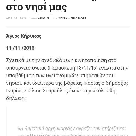
στο νησί μας
ΑΠΡ 16, 2019
από
ADMIN
σε
ΥΓΕΊΑ - ΠΡΌΝΟΙΑ
Άγιος Κήρυκος
11 /11 /2016
Σχετικά με την σχεδιαζόμενη κινητοποίηση στο
υπουργείο υγείας (Παρασκευή 18/11/16) ενάντια στην
υποβάθμιση των υγειονομικών υπηρεσιών του
νησιού και ιδιαίτερα της βόρειας Ικαρίας ο δήμαρχος
Ικαρίας Στέλιος Σταμούλος έκανε την ακόλουθη
δήλωση:
«Η δημοτική αρχή Ικαρίας εκφράζει την στήριξη και
την αλληλεγγύη της, στις δίκαιες κινητοποιήσεις των