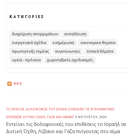
ΚΑΤΗΓΟΡΊΕΣ
διαχείριση απορριμάτων
εκπαίδευση
ενεργειακά σχέδια
ενημέρωση
οικονομικα θεματα
πρωτογενής τομέας
συγκοινωνιες
τοπικά θέματα
υγεία - πρόνοια
χωροταξικός σχεδιασμός
902
ΤΟ ΚΡΆΤΟΣ ΔΟΛΟΦΌΝΟΣ ΤΟΥ ΙΣΡΑΉΛ ΣΥΝΕΧΊΖΕΙ ΤΙΣ ΕΓΚΛΗΜΑΤΙΚΈΣ
ΕΠΙΘΈΣΕΙΣ ΔΥΤΙΚΉ ΌΧΘΗ, ΓΆΖΑ ΚΑΙ ΛΊΒΑΝΟ
9 ΑΥΓΟΎΣΤΟΥ, 2026
Εντείνει τις δολοφονικές του επιθέσεις το Ισραήλ σε
Δυτική Όχθη, Λίβανο και Γάζα πνίγοντας στο αίμα