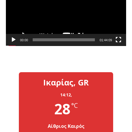
00:00
01:44:09
Ικαρίας, GR
14:12,
28
°C
Αίθριος Καιρός