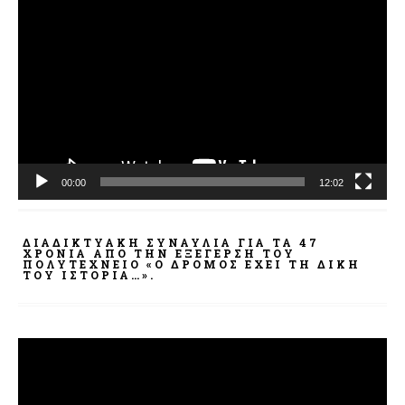
Πρόγραμμα
Αναπαραγωγής
Βίντεο
00:00
12:02
ΔΙΑΔΙΚΤΥΑΚΉ ΣΥΝΑΥΛΊΑ ΓΙΑ ΤΑ 47
ΧΡΌΝΙΑ ΑΠΌ ΤΗΝ ΕΞΈΓΕΡΣΗ ΤΟΥ
ΠΟΛΥΤΕΧΝΕΊΟ «Ο ΔΡΌΜΟΣ ΈΧΕΙ ΤΗ ΔΙΚΉ
ΤΟΥ ΙΣΤΟΡΊΑ…».
Πρόγραμμα
Αναπαραγωγής
Βίντεο