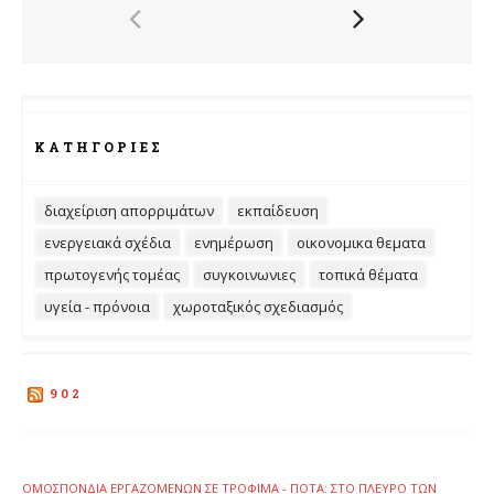
ΚΑΤΗΓΟΡΊΕΣ
διαχείριση απορριμάτων
εκπαίδευση
ενεργειακά σχέδια
ενημέρωση
οικονομικα θεματα
πρωτογενής τομέας
συγκοινωνιες
τοπικά θέματα
υγεία - πρόνοια
χωροταξικός σχεδιασμός
902
ΟΜΟΣΠΟΝΔΊΑ ΕΡΓΑΖΟΜΈΝΩΝ ΣΕ ΤΡΌΦΙΜΑ - ΠΟΤΆ: ΣΤΟ ΠΛΕΥΡΌ ΤΩΝ