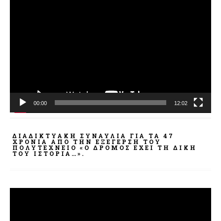
Πρόγραμμα
Αναπαραγωγής
Βίντεο
00:00
12:02
ΔΙΑΔΙΚΤΥΑΚΉ ΣΥΝΑΥΛΊΑ ΓΙΑ ΤΑ 47
ΧΡΌΝΙΑ ΑΠΌ ΤΗΝ ΕΞΈΓΕΡΣΗ ΤΟΥ
ΠΟΛΥΤΕΧΝΕΊΟ «Ο ΔΡΌΜΟΣ ΈΧΕΙ ΤΗ ΔΙΚΉ
ΤΟΥ ΙΣΤΟΡΊΑ…».
Πρόγραμμα
Αναπαραγωγής
Βίντεο