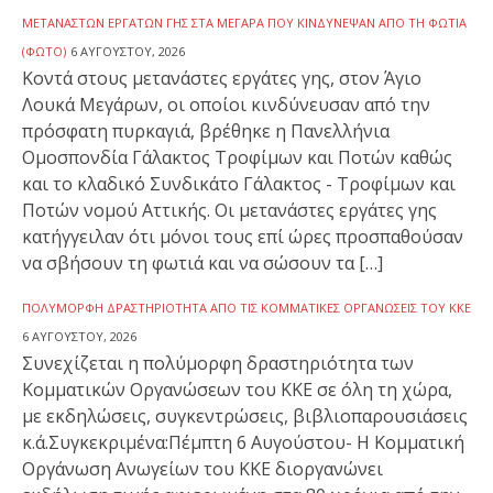
ΜΕΤΑΝΑΣΤΏΝ ΕΡΓΑΤΏΝ ΓΗΣ ΣΤΑ ΜΈΓΑΡΑ ΠΟΥ ΚΙΝΔΎΝΕΨΑΝ ΑΠΌ ΤΗ ΦΩΤΙΆ
(ΦΩΤΟ)
6 ΑΥΓΟΎΣΤΟΥ, 2026
Κοντά στους μετανάστες εργάτες γης, στον Άγιο
Λουκά Μεγάρων, οι οποίοι κινδύνευσαν από την
πρόσφατη πυρκαγιά, βρέθηκε η Πανελλήνια
Ομοσπονδία Γάλακτος Τροφίμων και Ποτών καθώς
και το κλαδικό Συνδικάτο Γάλακτος - Τροφίμων και
Ποτών νομού Αττικής. Οι μετανάστες εργάτες γης
κατήγγειλαν ότι μόνοι τους επί ώρες προσπαθούσαν
να σβήσουν τη φωτιά και να σώσουν τα […]
ΠΟΛΎΜΟΡΦΗ ΔΡΑΣΤΗΡΙΌΤΗΤΑ ΑΠΌ ΤΙΣ ΚΟΜΜΑΤΙΚΈΣ ΟΡΓΑΝΏΣΕΙΣ ΤΟΥ ΚΚΕ
6 ΑΥΓΟΎΣΤΟΥ, 2026
Συνεχίζεται η πολύμορφη δραστηριότητα των
Κομματικών Οργανώσεων του ΚΚΕ σε όλη τη χώρα,
με εκδηλώσεις, συγκεντρώσεις, βιβλιοπαρουσιάσεις
κ.ά.Συγκεκριμένα:Πέμπτη 6 Αυγούστου- Η Κομματική
Οργάνωση Ανωγείων του ΚΚΕ διοργανώνει