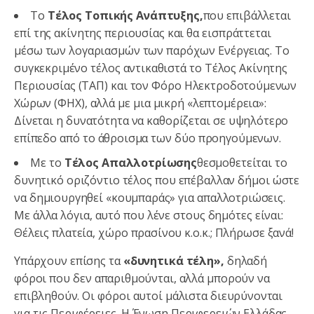
Το
Τέλος Τοπικής Ανάπτυξης,
που επιβάλλεται
επί της ακίνητης περιουσίας και θα εισπράττεται
μέσω των λογαριασμών των παρόχων Ενέργειας. Το
συγκεκριμένο τέλος αντικαθιστά το Τέλος Ακίνητης
Περιουσίας (ΤΑΠ) και τον Φόρο Ηλεκτροδοτούμενων
Χώρων (ΦΗΧ), αλλά με μια μικρή «λεπτομέρεια»:
Δίνεται η δυνατότητα να καθορίζεται σε υψηλότερο
επίπεδο από το άθροισμα των δύο προηγούμενων.
Με το
Τέλος Απαλλοτρίωσης
θεσμοθετείται το
δυνητικό οριζόντιο τέλος που επέβαλλαν δήμοι ώστε
να δημιουργηθεί «κουμπαράς» για απαλλοτριώσεις.
Με άλλα λόγια, αυτό που λένε στους δημότες είναι:
Θέλεις πλατεία, χώρο πρασίνου κ.ο.κ.; Πλήρωσε ξανά!
Υπάρχουν επίσης τα
«δυνητικά τέλη»,
δηλαδή
φόροι που δεν απαριθμούνται, αλλά μπορούν να
επιβληθούν. Οι φόροι αυτοί μάλιστα διευρύνονται
για τις Περιφέρειες. Η Ένωση Περιφερειών Ελλάδας