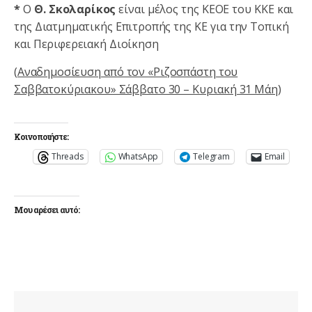
*
Ο
Θ. Σκολαρίκος
είναι μέλος της ΚΕΟΕ του ΚΚΕ και
της Διατμηματικής Επιτροπής της ΚΕ για την Τοπική
και Περιφερειακή Διοίκηση
(
Αναδημοσίευση από τον «Ριζοσπάστη του
Σαββατοκύριακου» Σάββατο 30 – Κυριακή 31 Μάη
)
Κοινοποιήστε:
Threads
WhatsApp
Telegram
Email
Μου αρέσει αυτό: