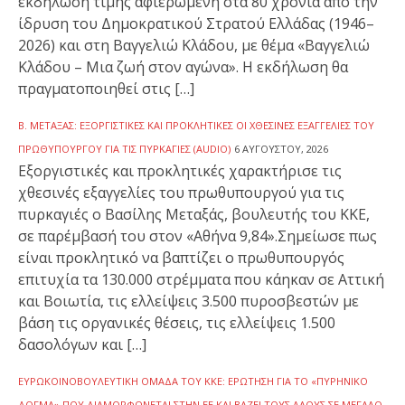
εκδήλωση τιμής αφιερωμένη στα 80 χρόνια από την
ίδρυση του Δημοκρατικού Στρατού Ελλάδας (1946–
2026) και στη Βαγγελιώ Κλάδου, με θέμα «Βαγγελιώ
Κλάδου – Μια ζωή στον αγώνα». Η εκδήλωση θα
πραγματοποιηθεί στις […]
Β. ΜΕΤΑΞΆΣ: ΕΞΟΡΓΙΣΤΙΚΈΣ ΚΑΙ ΠΡΟΚΛΗΤΙΚΈΣ ΟΙ ΧΘΕΣΙΝΈΣ ΕΞΑΓΓΕΛΊΕΣ ΤΟΥ
ΠΡΩΘΥΠΟΥΡΓΟΎ ΓΙΑ ΤΙΣ ΠΥΡΚΑΓΙΈΣ (AUDIO)
6 ΑΥΓΟΎΣΤΟΥ, 2026
Εξοργιστικές και προκλητικές χαρακτήρισε τις
χθεσινές εξαγγελίες του πρωθυπουργού για τις
πυρκαγιές ο Βασίλης Μεταξάς, βουλευτής του ΚΚΕ,
σε παρέμβασή του στον «Αθήνα 9,84».Σημείωσε πως
είναι προκλητικό να βαπτίζει ο πρωθυπουργός
επιτυχία τα 130.000 στρέμματα που κάηκαν σε Αττική
και Βοιωτία, τις ελλείψεις 3.500 πυροσβεστών με
βάση τις οργανικές θέσεις, τις ελλείψεις 1.500
δασολόγων και […]
ΕΥΡΩΚΟΙΝΟΒΟΥΛΕΥΤΙΚΉ ΟΜΆΔΑ ΤΟΥ ΚΚΕ: ΕΡΏΤΗΣΗ ΓΙΑ ΤΟ «ΠΥΡΗΝΙΚΌ
ΔΌΓΜΑ» ΠΟΥ ΔΙΑΜΟΡΦΏΝΕΤΑΙ ΣΤΗΝ ΕΕ ΚΑΙ ΒΆΖΕΙ ΤΟΥΣ ΛΑΟΎΣ ΣΕ ΜΕΓΆΛΟ