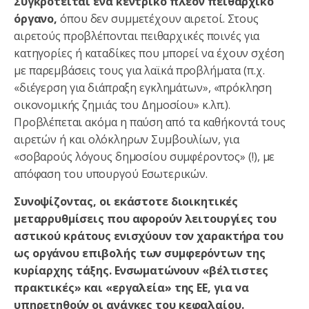
Συγκροτείται ένα κεντρικό πλέον πειθαρχικό
όργανο,
όπου δεν συμμετέχουν αιρετοί. Στους
αιρετούς προβλέπονται πειθαρχικές ποινές για
κατηγορίες ή καταδίκες που μπορεί να έχουν σχέση
με παρεμβάσεις τους για λαϊκά προβλήματα (π.χ.
«διέγερση για διάπραξη εγκλημάτων», «πρόκληση
οικονομικής ζημιάς του Δημοσίου» κ.λπ.).
Προβλέπεται ακόμα η παύση από τα καθήκοντά τους
αιρετών ή και ολόκληρων Συμβουλίων, για
«σοβαρούς λόγους δημοσίου συμφέροντος» (!), με
απόφαση του υπουργού Εσωτερικών.
Συνοψίζοντας, οι εκάστοτε διοικητικές
μεταρρυθμίσεις που αφορούν λειτουργίες του
αστικού κράτους ενισχύουν τον χαρακτήρα του
ως οργάνου επιβολής των συμφερόντων της
κυρίαρχης τάξης. Ενσωματώνουν «βέλτιστες
πρακτικές» και «εργαλεία» της ΕΕ, για να
υπηρετηθούν οι ανάγκες του κεφαλαίου.