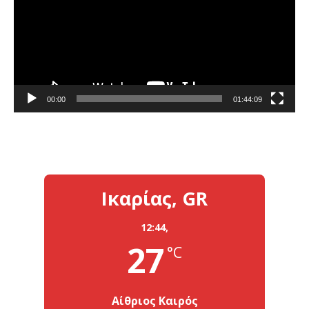
00:00
01:44:09
Ικαρίας, GR
12:44,
27
°C
Αίθριος Καιρός