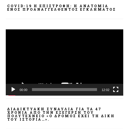
COVID-19 Η ΕΠΙΣΤΡΟΦΗ: Η ΑΝΑΤΟΜΊΑ
ΕΝΌΣ ΠΡΟΑΝΑΓΓΕΛΘΈΝΤΟΣ ΕΓΚΛΉΜΑΤΟΣ
Πρόγραμμα
Αναπαραγωγής
Βίντεο
00:00
12:02
ΔΙΑΔΙΚΤΥΑΚΉ ΣΥΝΑΥΛΊΑ ΓΙΑ ΤΑ 47
ΧΡΌΝΙΑ ΑΠΌ ΤΗΝ ΕΞΈΓΕΡΣΗ ΤΟΥ
ΠΟΛΥΤΕΧΝΕΊΟ «Ο ΔΡΌΜΟΣ ΈΧΕΙ ΤΗ ΔΙΚΉ
ΤΟΥ ΙΣΤΟΡΊΑ…».