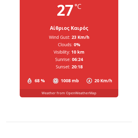
27
°C
Αίθριος Καιρός
Wind Gust:
23 Km/h
Clouds:
0%
Visibility:
10 km
Sunrise:
06:24
Sunset:
20:18
68 %
1008 mb
20 Km/h
Weather from OpenWeatherMap