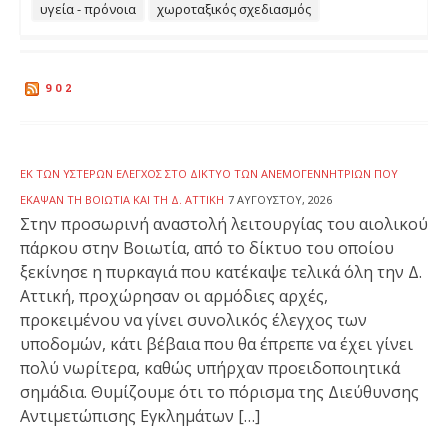
υγεία - πρόνοια
χωροταξικός σχεδιασμός
902
ΕΚ ΤΩΝ ΥΣΤΈΡΩΝ ΈΛΕΓΧΟΣ ΣΤΟ ΔΊΚΤΥΟ ΤΩΝ ΑΝΕΜΟΓΕΝΝΗΤΡΙΏΝ ΠΟΥ
ΈΚΑΨΑΝ ΤΗ ΒΟΙΩΤΊΑ ΚΑΙ ΤΗ Δ. ΑΤΤΙΚΉ
7 ΑΥΓΟΎΣΤΟΥ, 2026
Στην προσωρινή αναστολή λειτουργίας του αιολικού
πάρκου στην Βοιωτία, από το δίκτυο του οποίου
ξεκίνησε η πυρκαγιά που κατέκαψε τελικά όλη την Δ.
Αττική, προχώρησαν οι αρμόδιες αρχές,
προκειμένου να γίνει συνολικός έλεγχος των
υποδομών, κάτι βέβαια που θα έπρεπε να έχει γίνει
πολύ νωρίτερα, καθώς υπήρχαν προειδοποιητικά
σημάδια. Θυμίζουμε ότι το πόρισμα της Διεύθυνσης
Αντιμετώπισης Εγκλημάτων […]