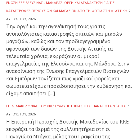
ΈΝΩΣΗ ΕΒΕ ΕΛΕΥΣΊΝΑΣ - ΜΆΝΔΡΑΣ: ΟΡΓΉ ΚΑΙ ΑΓΑΝΆΚΤΗΣΗ ΓΙΑ ΤΙΣ
ΚΑΤΑΣΤΡΟΦΈΣ ΠΕΡΙΟΥΣΙΏΝ ΚΑΙ ΜΑΓΑΖΙΏΝ ΑΠΌ ΤΗ ΦΩΤΙΆ ΣΤΗ Δ. ΑΤΤΙΚΉ
7
ΑΥΓΟΎΣΤΟΥ, 2026
Την οργή και την αγανάκτησή τους για τις
ανυπολόγιστες καταστροφές σπιτιών και μικρών
μαγαζιών, καθώς και τον προδιαγεγραμμένο
αφανισμό των δασών της Δυτικής Αττικής τα
τελευταία χρόνια, εκφράζουν οι μικροί
επαγγελματίες της Ελευσίνας και της Μάνδρας. Στην
ανακοίνωση της Ένωσης Επαγγελματιών Βιοτεχνών
και Εμπόρων τονίζεται πως «μαζικοί φορείς και
σωματεία είχαμε προειδοποιήσει την κυβέρνηση και
είχαμε απαιτήσει […]
ΕΠ Δ. ΜΑΚΕΔΟΝΊΑΣ ΤΟΥ ΚΚΕ: ΣΥΛΛΥΠΗΤΉΡΙΑ ΣΤΗ Σ. ΠΑΝΑΓΙΏΤΑ ΝΤΆΓΚΑ
7
ΑΥΓΟΎΣΤΟΥ, 2026
Η Επιτροπή Περιοχής Δυτικής Μακεδονίας του ΚΚΕ
εκφράζει τα θερμά της συλλυπητήρια στη σ.
Παναγιώτα Ντάγκα, μέλος του Γραφείου της