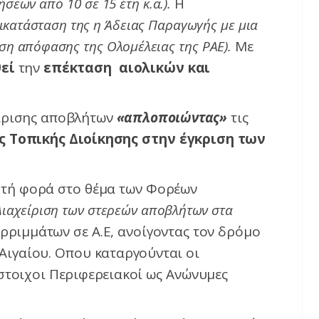
σεων από 10 σε 15 έτη κ.α.).
Η
τικατάσταση της η Άδειας Παραγωγής με μια
ση απόφασης της Ολομέλειας της ΡΑΕ).
Με
εί
την
επέκταση αιολικών και
ίρισης αποβλήτων
«απλοποιώντας»
τις
 Τοπικής Διοίκησης στην έγκριση των
στή φορά στο θέμα των Φορέων
Διαχείριση των στερεών αποβλήτων στα
ρριμμάτων σε Α.Ε, ανοίγοντας τον δρόμο
 Αιγαίου. Οπου καταργούνται οι
στοιχοι Περιφερειακοί ως Ανώνυμες