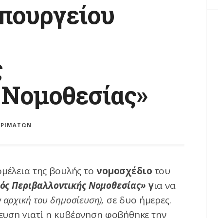
υπουργείου
ς
 Νομοθεσίας»
ΡΡΙΜΆΤΩΝ
ομέλεια της βουλής το
νομοσχέδιο
του
ός Περιβαλλοντικής Νομοθεσίας»
γ
ια να
ν αρχική του δημοσίευση),
σε δυο ήμερες.
υση γιατί η κυβέρνηση φοβήθηκε την