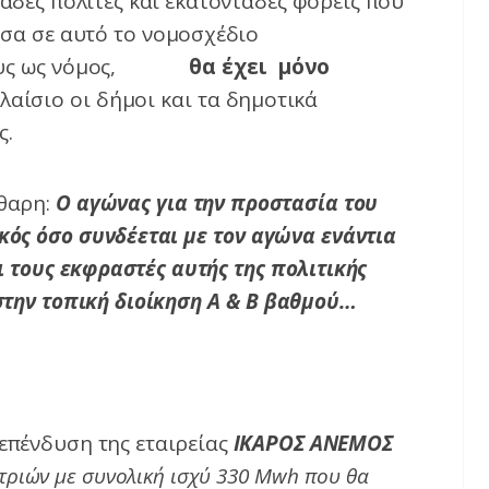
ιάδες πολίτες και εκατοντάδες φορείς που
σα σε αυτό το νομοσχέδιο
ή τους ως νόμος,
θα έχει μόνο
αίσιο οι δήμοι και τα δημοτικά
ς.
άθαρη:
Ο αγώνας για την προστασία του
κός όσο συνδέεται με τον αγώνα ενάντια
ι τους εκφραστές αυτής της πολιτικής
 στην τοπική διοίκηση Α & Β βαθμού…
 επένδυση της εταιρείας
ΙΚΑΡΟΣ ΑΝΕΜΟΣ
ητριών με συνολική ισχύ 330
Mwh
που θα