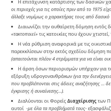
Η επιτάχυνση κατάρτισης των δασικών χ
οι περιοχές για τις οποίες πριν από το 1975 είχα
άλλαξε νομίμως ο χαρακτήρας τους από δασικό 
Διαιωνίζει την αυθαίρετη δόμηση εντός 
«τακτοποιεί»
τις κατοικίες που έχουν χτιστεί,
Η νέα ρύθμιση αναφορικά με τις οικιστικ
παρεκκλίσεων στην εκτός σχεδίου δόμηση πο
(απαιτούνται πλέον 4 στρέμματα για να είναι οι
Η άρση όσων περιορισμών υπήρχαν για τ
εξόρυξη υδρογονανθράκων
(για την διενέργ
που προβλέπονται στις άδειες αναζήτησης … δε
έγκρισης ή συναίνεσης…).
Διαλύονται οι Φορείς
Διαχείρισης
των 
αυτοί
-με όλα τα προβλήματά τους-
εξασφάλιζ