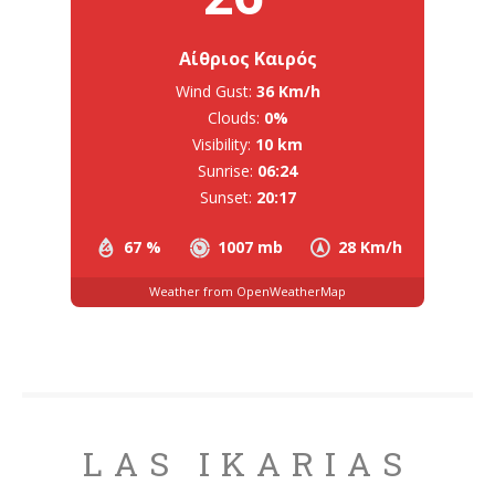
Αίθριος Καιρός
Wind Gust:
36 Km/h
Clouds:
0%
Visibility:
10 km
Sunrise:
06:24
Sunset:
20:17
67 %
1007 mb
28 Km/h
Weather from OpenWeatherMap
LAS IKARIAS