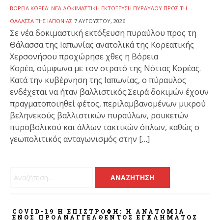
ΒΌΡΕΙΑ ΚΟΡΈΑ: ΝΈΑ ΔΟΚΙΜΑΣΤΙΚΉ ΕΚΤΌΞΕΥΣΗ ΠΥΡΑΎΛΟΥ ΠΡΟΣ ΤΗ
ΘΆΛΑΣΣΑ ΤΗΣ ΙΑΠΩΝΊΑΣ
7 ΑΥΓΟΎΣΤΟΥ, 2026
Σε νέα δοκιμαστική εκτόξευση πυραύλου προς τη
Θάλασσα της Ιαπωνίας ανατολικά της Κορεατικής
Χερσονήσου προχώρησε χθες η Βόρεια
Κορέα, σύμφωνα με τον στρατό της Νότιας Κορέας.
Κατά την κυβέρνηση της Ιαπωνίας, ο πύραυλος
ενδέχεται να ήταν βαλλιστικός.Σειρά δοκιμών έχουν
πραγματοποιηθεί φέτος, περιλαμβανομένων μικρού
βεληνεκούς βαλλιστικών πυραύλων, ρουκετών
πυροβολικού και άλλων τακτικών όπλων, καθώς ο
γεωπολιτικός ανταγωνισμός στην […]
Αναζήτηση για:
COVID-19 Η ΕΠΙΣΤΡΟΦΗ: Η ΑΝΑΤΟΜΊΑ
ΕΝΌΣ ΠΡΟΑΝΑΓΓΕΛΘΈΝΤΟΣ ΕΓΚΛΉΜΑΤΟΣ