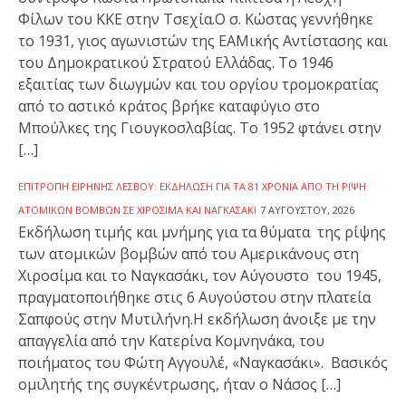
Φίλων του ΚΚΕ στην Τσεχία.Ο σ. Κώστας γεννήθηκε
το 1931, γιος αγωνιστών της ΕΑΜικής Αντίστασης και
του Δημοκρατικού Στρατού Ελλάδας. Το 1946
εξαιτίας των διωγμών και του οργίου τρομοκρατίας
από το αστικό κράτος βρήκε καταφύγιο στο
Μπούλκες της Γιουγκοσλαβίας. Το 1952 φτάνει στην
[…]
ΕΠΙΤΡΟΠΉ ΕΙΡΉΝΗΣ ΛΈΣΒΟΥ: ΕΚΔΉΛΩΣΗ ΓΙΑ ΤΑ 81 ΧΡΌΝΙΑ ΑΠΌ ΤΗ ΡΊΨΗ
ΑΤΟΜΙΚΏΝ ΒΟΜΒΏΝ ΣΕ ΧΙΡΟΣΊΜΑ ΚΑΙ ΝΑΓΚΑΣΆΚΙ
7 ΑΥΓΟΎΣΤΟΥ, 2026
Εκδήλωση τιμής και μνήμης για τα θύματα της ρίψης
των ατομικών βομβών από του Αμερικάνους στη
Χιροσίμα και το Ναγκασάκι, τον Αύγουστο του 1945,
πραγματοποιήθηκε στις 6 Αυγούστου στην πλατεία
Σαπφούς στην Μυτιλήνη.Η εκδήλωση άνοιξε με την
απαγγελία από την Κατερίνα Κομνηνάκα, του
ποιήματος του Φώτη Αγγουλέ, «Ναγκασάκι». Βασικός
ομιλητής της συγκέντρωσης, ήταν ο Νάσος […]