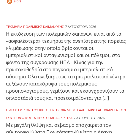
902
ΤΕΚΜΉΡΙΑ ΠΟΛΕΜΙΚΉΣ ΚΛΙΜΆΚΩΣΗΣ
7 ΑΥΓΟΎΣΤΟΥ, 2026
Η εκτόξευση των πολεμικών δαπανών είναι από τα
«ασφαλέστερα» τεκμήρια της ανεπίστρεπτης πορείας
κλιμάκωσης στην οποία βρίσκονται οι
ιμπεριαλιστικοί ανταγωνισμοί και οι πόλεμοι, στο
φόντο της σύγκρουσης ΗΠΑ - Κίνας για την
πρωτοκαθεδρία στο παγκόσμιο ιμπεριαλιστικό
σύστημα. Ολα ανεξαιρέτως τα ιμπεριαλιστικά κέντρα
αυξάνουν κατακόρυφα τους πολεμικούς
προϋπολογισμούς, γεμίζουν και εκσυγχρονίζουν τα
οπλοστάσιά τους και προετοιμάζονται για […]
Η ΛΈΣΧΗ ΦΊΛΩΝ ΤΟΥ ΚΚΕ ΣΤΗΝ ΤΣΕΧΊΑ ΜΕ ΜΕΓΆΛΗ ΘΛΊΨΗ ΑΠΟΧΑΙΡΕΤΆ ΤΟΝ
ΣΎΝΤΡΟΦΟ ΚΏΣΤΑ ΠΡΩΤΌΠΑΠΑ - ΚΙΚΊΤΣΑ
7 ΑΥΓΟΎΣΤΟΥ, 2026
Με μεγάλη θλίψη και σεβασμό αποχαιρετά τον
σύντροφο Κώστα Πρωτόπαπα-Κικίτσα η Λέσχη