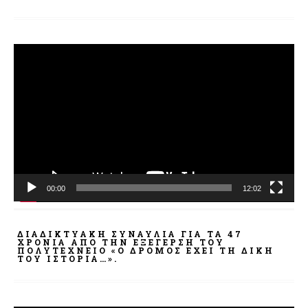
Πρόγραμμα
Αναπαραγωγής
Βίντεο
00:00
12:02
ΔΙΑΔΙΚΤΥΑΚΉ ΣΥΝΑΥΛΊΑ ΓΙΑ ΤΑ 47
ΧΡΌΝΙΑ ΑΠΌ ΤΗΝ ΕΞΈΓΕΡΣΗ ΤΟΥ
ΠΟΛΥΤΕΧΝΕΊΟ «Ο ΔΡΌΜΟΣ ΈΧΕΙ ΤΗ ΔΙΚΉ
ΤΟΥ ΙΣΤΟΡΊΑ…».