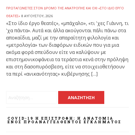
ΠΡΩΤΑΓΩΝΙΣΤΈΣ ΣΤΟΝ ΔΡΌΜΟ ΤΗΣ ΑΝΑΤΡΟΠΉΣ ΚΑΙ ΌΧΙ «ΣΤΟ ΊΔΙΟ ΈΡΓΟ
ΘΕΑΤΈΣ»
8 ΑΥΓΟΎΣΤΟΥ, 2026
«Στο ίδιο έργο θεατές», «μπάχαλο», «τι 'χες Γιάννη, τι
'χα πάντα». Αυτά και άλλα ακούγονται πάλι πάνω στα
αποκαΐδια, μαζί με την απαραίτητη φιλολογία και
«μετρολογία» των διαφόρων ειδικών που για μια
ακόμα φορά σπεύδουν είτε να καλύψουν με
επιστημονικοφάνεια τα τεράστια κενά στην πρόληψη
και στη δασοπυρόσβεση, είτε να στοιχειοθετήσουν
τα περί «ανικανότητας» κυβέρνησης […]
Αναζήτηση για:
COVID-19 Η ΕΠΙΣΤΡΟΦΗ: Η ΑΝΑΤΟΜΊΑ
ΕΝΌΣ ΠΡΟΑΝΑΓΓΕΛΘΈΝΤΟΣ ΕΓΚΛΉΜΑΤΟΣ