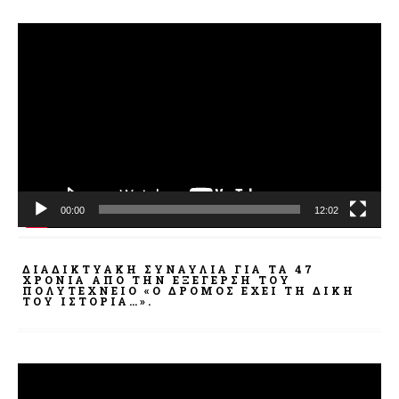
Πρόγραμμα
Αναπαραγωγής
Βίντεο
00:00
12:02
ΔΙΑΔΙΚΤΥΑΚΉ ΣΥΝΑΥΛΊΑ ΓΙΑ ΤΑ 47
ΧΡΌΝΙΑ ΑΠΌ ΤΗΝ ΕΞΈΓΕΡΣΗ ΤΟΥ
ΠΟΛΥΤΕΧΝΕΊΟ «Ο ΔΡΌΜΟΣ ΈΧΕΙ ΤΗ ΔΙΚΉ
ΤΟΥ ΙΣΤΟΡΊΑ…».
Πρόγραμμα
Αναπαραγωγής