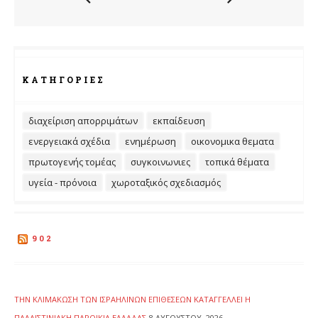
ΚΑΤΗΓΟΡΊΕΣ
διαχείριση απορριμάτων
εκπαίδευση
ενεργειακά σχέδια
ενημέρωση
οικονομικα θεματα
πρωτογενής τομέας
συγκοινωνιες
τοπικά θέματα
υγεία - πρόνοια
χωροταξικός σχεδιασμός
902
ΤΗΝ ΚΛΙΜΆΚΩΣΗ ΤΩΝ ΙΣΡΑΗΛΙΝΏΝ ΕΠΙΘΈΣΕΩΝ ΚΑΤΑΓΓΈΛΛΕΙ Η
ΠΑΛΑΙΣΤΙΝΙΑΚΉ ΠΑΡΟΙΚΊΑ ΕΛΛΆΔΑΣ
8 ΑΥΓΟΎΣΤΟΥ, 2026