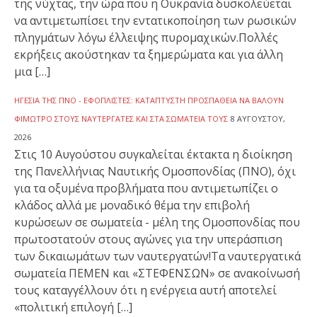
της νύχτας, την ώρα που η Ουκρανία δυσκολεύεται
να αντιμετωπίσει την εντατικοποίηση των ρωσικών
πληγμάτων λόγω έλλειψης πυρομαχικών.Πολλές
εκρήξεις ακούστηκαν τα ξημερώματα και για άλλη
μια […]
ΗΓΕΣΊΑ ΤΗΣ ΠΝΟ - ΕΦΟΠΛΙΣΤΈΣ: ΚΑΤΆΠΤΥΣΤΗ ΠΡΟΣΠΆΘΕΙΑ ΝΑ ΒΆΛΟΥΝ
ΦΊΜΩΤΡΟ ΣΤΟΥΣ ΝΑΥΤΕΡΓΆΤΕΣ ΚΑΙ ΣΤΑ ΣΩΜΑΤΕΊΑ ΤΟΥΣ
8 ΑΥΓΟΎΣΤΟΥ,
2026
Στις 10 Αυγούστου συγκαλείται έκτακτα η διοίκηση
της Πανελλήνιας Ναυτικής Ομοσπονδίας (ΠΝΟ), όχι
για τα οξυμένα προβλήματα που αντιμετωπίζει ο
κλάδος αλλά με μοναδικό θέμα την επιβολή
κυρώσεων σε σωματεία - μέλη της Ομοσπονδίας που
πρωτοστατούν στους αγώνες για την υπεράσπιση
των δικαιωμάτων των ναυτεργατών!Τα ναυτεργατικά
σωματεία ΠΕΜΕΝ και «ΣΤΕΦΕΝΣΩΝ» σε ανακοίνωσή
τους καταγγέλλουν ότι η ενέργεια αυτή αποτελεί
«πολιτική επιλογή […]