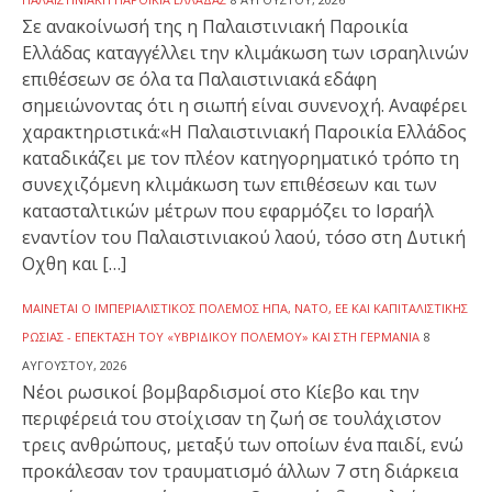
Σε ανακοίνωσή της η Παλαιστινιακή Παροικία
Ελλάδας καταγγέλλει την κλιμάκωση των ισραηλινών
επιθέσεων σε όλα τα Παλαιστινιακά εδάφη
σημειώνοντας ότι η σιωπή είναι συνενοχή. Αναφέρει
χαρακτηριστικά:«Η Παλαιστινιακή Παροικία Ελλάδος
καταδικάζει με τον πλέον κατηγορηματικό τρόπο τη
συνεχιζόμενη κλιμάκωση των επιθέσεων και των
κατασταλτικών μέτρων που εφαρμόζει το Ισραήλ
εναντίον του Παλαιστινιακού λαού, τόσο στη Δυτική
Οχθη και […]
ΜΑΊΝΕΤΑΙ Ο ΙΜΠΕΡΙΑΛΙΣΤΙΚΌΣ ΠΌΛΕΜΟΣ ΗΠΑ, ΝΑΤΟ, ΕΕ ΚΑΙ ΚΑΠΙΤΑΛΙΣΤΙΚΉΣ
ΡΩΣΊΑΣ - ΕΠΈΚΤΑΣΗ ΤΟΥ «ΥΒΡΙΔΙΚΟΎ ΠΟΛΈΜΟΥ» ΚΑΙ ΣΤΗ ΓΕΡΜΑΝΊΑ
8
ΑΥΓΟΎΣΤΟΥ, 2026
Νέοι ρωσικοί βομβαρδισμοί στο Κίεβο και την
περιφέρειά του στοίχισαν τη ζωή σε τουλάχιστον
τρεις ανθρώπους, μεταξύ των οποίων ένα παιδί, ενώ
προκάλεσαν τον τραυματισμό άλλων 7 στη διάρκεια