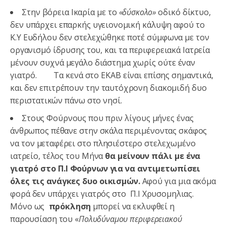
Στην βόρεια Ικαρία με το
«δύσκολο»
οδικό δίκτυο,
δεν υπάρχει επαρκής υγειονομική κάλυψη αφού το
Κ.Υ Ευδήλου δεν στελεχώθηκε ποτέ σύμφωνα με τον
οργανισμό ίδρυσης του, και τα περιφερειακά Ιατρεία
μένουν συχνά μεγάλο διάστημα χωρίς ούτε έναν
γιατρό. Τα κενά στο ΕΚΑΒ είναι επίσης σημαντικά,
και δεν επιτρέπουν την ταυτόχρονη διακομιδή δυο
περιστατικών πάνω στο νησί.
Στους Φούρνους που πριν λίγους μήνες ένας
άνθρωπος πέθανε στην σκάλα περιμένοντας σκάφος
να τον μεταφέρει στο πλησιέστερο στελεχωμένο
ιατρείο, τέλος του Μήνα
θα μείνουν πάλι με ένα
γιατρό στο Π.Ι Φούρνων για να αντιμετωπίσει
όλες τις ανάγκες δυο οικισμών.
Αφού για μια ακόμα
φορά δεν υπάρχει γιατρός στο Π.Ι Χρυσομηλιας.
Μόνο ως
πρόκληση
μπορεί να εκλυφθεί η
παρουσίαση του «
Πολυδύναμου περιφερειακού