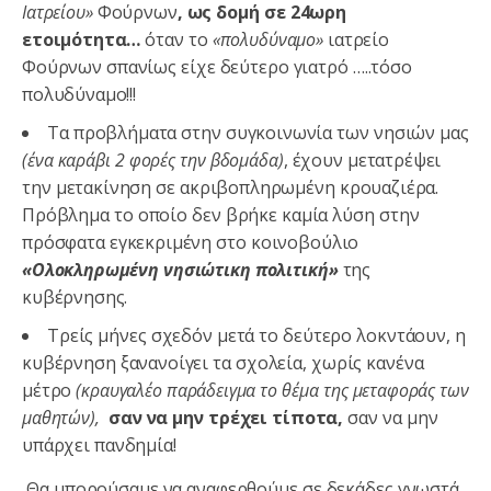
Ιατρείου»
Φούρνων
, ως δομή σε 24ωρη
ετοιμότητα…
όταν το
«πολυδύναμο»
ιατρείο
Φούρνων σπανίως είχε δεύτερο γιατρό …..τόσο
πολυδύναμο!!!
Τα προβλήματα στην συγκοινωνία των νησιών μας
(
ένα καράβι 2 φορές την βδομάδα
)
, έχουν μετατρέψει
την μετακίνηση σε ακριβοπληρωμένη κρουαζιέρα.
Πρόβλημα το οποίο δεν βρήκε καμία λύση στην
πρόσφατα εγκεκριμένη στο κοινοβούλιο
«Ολοκληρωμένη νησιώτικη πολιτική»
της
κυβέρνησης.
Τρείς μήνες σχεδόν μετά το δεύτερο λοκντάουν, η
κυβέρνηση ξανανοίγει τα σχολεία, χωρίς κανένα
μέτρο
(κραυγαλέο παράδειγμα το θέμα της μεταφοράς των
μαθητών),
σαν να μην τρέχει τίποτα,
σαν να μην
υπάρχει πανδημία!
Θα μπορούσαμε να αναφερθούμε σε δεκάδες γνωστά