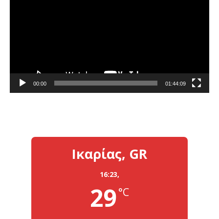
Βίντεο
00:00
01:44:09
Ικαρίας, GR
16:23,
29
°C