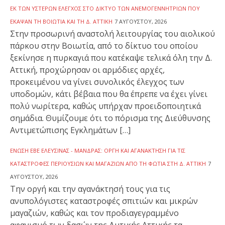
ΕΚ ΤΩΝ ΥΣΤΈΡΩΝ ΈΛΕΓΧΟΣ ΣΤΟ ΔΊΚΤΥΟ ΤΩΝ ΑΝΕΜΟΓΕΝΝΗΤΡΙΏΝ ΠΟΥ
ΈΚΑΨΑΝ ΤΗ ΒΟΙΩΤΊΑ ΚΑΙ ΤΗ Δ. ΑΤΤΙΚΉ
7 ΑΥΓΟΎΣΤΟΥ, 2026
Στην προσωρινή αναστολή λειτουργίας του αιολικού
πάρκου στην Βοιωτία, από το δίκτυο του οποίου
ξεκίνησε η πυρκαγιά που κατέκαψε τελικά όλη την Δ.
Αττική, προχώρησαν οι αρμόδιες αρχές,
προκειμένου να γίνει συνολικός έλεγχος των
υποδομών, κάτι βέβαια που θα έπρεπε να έχει γίνει
πολύ νωρίτερα, καθώς υπήρχαν προειδοποιητικά
σημάδια. Θυμίζουμε ότι το πόρισμα της Διεύθυνσης
Αντιμετώπισης Εγκλημάτων […]
ΈΝΩΣΗ ΕΒΕ ΕΛΕΥΣΊΝΑΣ - ΜΆΝΔΡΑΣ: ΟΡΓΉ ΚΑΙ ΑΓΑΝΆΚΤΗΣΗ ΓΙΑ ΤΙΣ
ΚΑΤΑΣΤΡΟΦΈΣ ΠΕΡΙΟΥΣΙΏΝ ΚΑΙ ΜΑΓΑΖΙΏΝ ΑΠΌ ΤΗ ΦΩΤΙΆ ΣΤΗ Δ. ΑΤΤΙΚΉ
7
ΑΥΓΟΎΣΤΟΥ, 2026
Την οργή και την αγανάκτησή τους για τις
ανυπολόγιστες καταστροφές σπιτιών και μικρών
μαγαζιών, καθώς και τον προδιαγεγραμμένο
αφανισμό των δασών της Δυτικής Αττικής τα