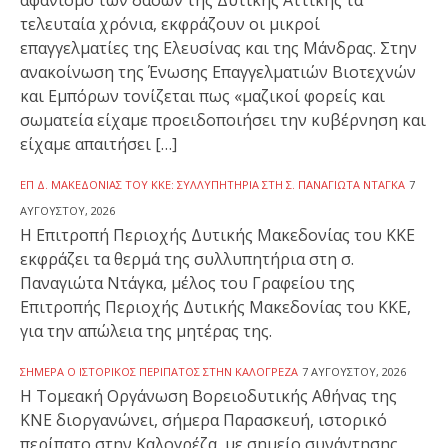
τελευταία χρόνια, εκφράζουν οι μικροί
επαγγελματίες της Ελευσίνας και της Μάνδρας. Στην
ανακοίνωση της Ένωσης Επαγγελματιών Βιοτεχνών
και Εμπόρων τονίζεται πως «μαζικοί φορείς και
σωματεία είχαμε προειδοποιήσει την κυβέρνηση και
είχαμε απαιτήσει […]
ΕΠ Δ. ΜΑΚΕΔΟΝΊΑΣ ΤΟΥ ΚΚΕ: ΣΥΛΛΥΠΗΤΉΡΙΑ ΣΤΗ Σ. ΠΑΝΑΓΙΏΤΑ ΝΤΆΓΚΑ
7
ΑΥΓΟΎΣΤΟΥ, 2026
Η Επιτροπή Περιοχής Δυτικής Μακεδονίας του ΚΚΕ
εκφράζει τα θερμά της συλλυπητήρια στη σ.
Παναγιώτα Ντάγκα, μέλος του Γραφείου της
Επιτροπής Περιοχής Δυτικής Μακεδονίας του ΚΚΕ,
για την απώλεια της μητέρας της.
ΣΉΜΕΡΑ Ο ΙΣΤΟΡΙΚΌΣ ΠΕΡΊΠΑΤΟΣ ΣΤΗΝ ΚΑΛΟΓΡΈΖΑ
7 ΑΥΓΟΎΣΤΟΥ, 2026
Η Τομεακή Οργάνωση Βορειοδυτικής Αθήνας της
ΚΝΕ διοργανώνει, σήμερα Παρασκευή, ιστορικό
περίπατο στην Καλογρέζα, με σημείο συνάντησης