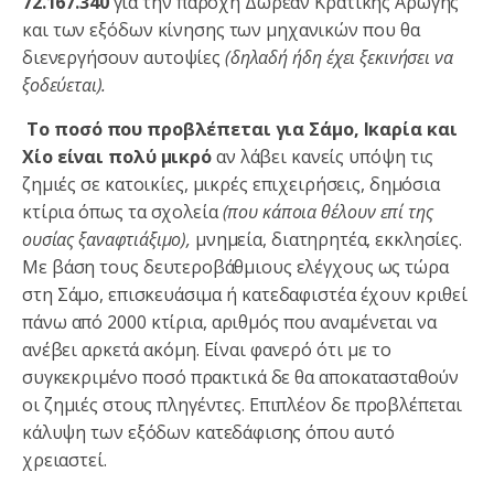
72.167.340
για την παροχή Δωρεάν Κρατικής Αρωγής
και των εξόδων κίνησης των μηχανικών που θα
διενεργήσουν αυτοψίες
(δηλαδή ήδη έχει ξεκινήσει να
ξοδεύεται).
Το ποσό που προβλέπεται για Σάμο, Ικαρία και
Χίο είναι πολύ μικρό
αν λάβει κανείς υπόψη τις
ζημιές σε κατοικίες, μικρές επιχειρήσεις, δημόσια
κτίρια όπως τα σχολεία
(που κάποια θέλουν επί της
ουσίας ξαναφτιάξιμο),
μνημεία, διατηρητέα, εκκλησίες.
Με βάση τους δευτεροβάθμιους ελέγχους ως τώρα
στη Σάμο, επισκευάσιμα ή κατεδαφιστέα έχουν κριθεί
πάνω από 2000 κτίρια, αριθμός που αναμένεται να
ανέβει αρκετά ακόμη. Είναι φανερό ότι με το
συγκεκριμένο ποσό πρακτικά δε θα αποκατασταθούν
οι ζημιές στους πληγέντες. Επιπλέον δε προβλέπεται
κάλυψη των εξόδων κατεδάφισης όπου αυτό
χρειαστεί.