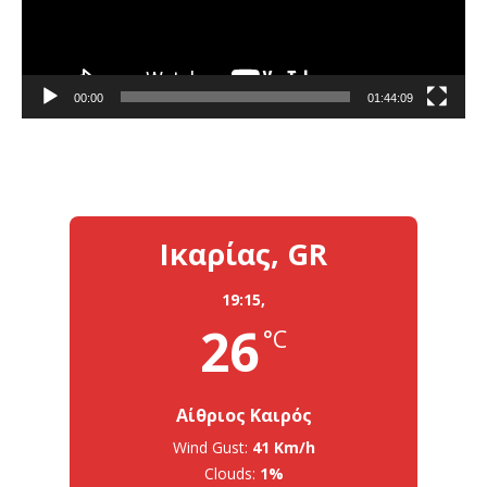
00:00
01:44:09
Ικαρίας, GR
19:15,
26
°C
Αίθριος Καιρός
Wind Gust:
41 Km/h
Clouds:
1%