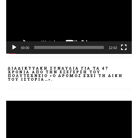
Βίντεο
00:00
12:02
ΔΙΑΔΙΚΤΥΑΚΉ ΣΥΝΑΥΛΊΑ ΓΙΑ ΤΑ 47
ΧΡΌΝΙΑ ΑΠΌ ΤΗΝ ΕΞΈΓΕΡΣΗ ΤΟΥ
ΠΟΛΥΤΕΧΝΕΊΟ «Ο ΔΡΌΜΟΣ ΈΧΕΙ ΤΗ ΔΙΚΉ
ΤΟΥ ΙΣΤΟΡΊΑ…».
Πρόγραμμα
Αναπαραγωγής
Βίντεο