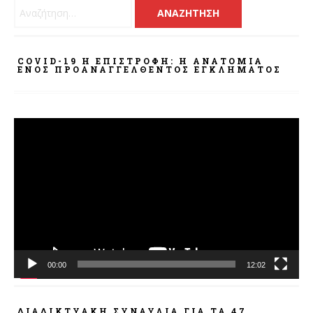
Αναζήτηση για:
COVID-19 Η ΕΠΙΣΤΡΟΦΗ: Η ΑΝΑΤΟΜΊΑ
ΕΝΌΣ ΠΡΟΑΝΑΓΓΕΛΘΈΝΤΟΣ ΕΓΚΛΉΜΑΤΟΣ
Πρόγραμμα
Αναπαραγωγής
Βίντεο
00:00
12:02
ΔΙΑΔΙΚΤΥΑΚΉ ΣΥΝΑΥΛΊΑ ΓΙΑ ΤΑ 47