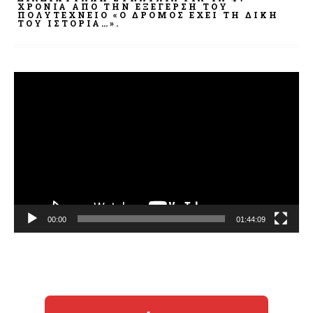
ΧΡΌΝΙΑ ΑΠΌ ΤΗΝ ΕΞΈΓΕΡΣΗ ΤΟΥ
ΠΟΛΥΤΕΧΝΕΊΟ «Ο ΔΡΌΜΟΣ ΈΧΕΙ ΤΗ ΔΙΚΉ
ΤΟΥ ΙΣΤΟΡΊΑ…».
Πρόγραμμα
Αναπαραγωγής
Βίντεο
00:00
01:44:09