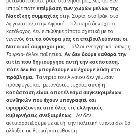
μεταναστευτικές ροές στα νησιά μας, λες και δεν
υπήρξε πότε
επέμβαση των χωρών μελών της
Νατοϊκής συμμαχίας
στην Συρία, στο Ιράκ, στο
Αφγανιστάν ,στην Αφρική …τελειωμό δεν έχει ο
κατάλογος. Δεν ειπώθηκε τίποτα σχετικά με το
γεγονός
ότι τα σύνορα μας τα επιβουλεύονται οι
Νατοϊκοί σύμμαχοι μας
…. άλλοι ενεργητικά
–όπως η
Τουρκία-
άλλοι παθητικά.
Αν δεν δούμε καθαρά την
αιτία που δημιούργησε αυτή την κατάσταση,
πότε δεν θα μπορέσουμε να έχουμε λύση στο
πρόβλημα.
Τα νησιά του Αιγαίου δεν γέμισαν
πρόσφυγες και μετανάστες τυχαία,
αυτή η
κατάσταση είναι αποτέλεσμα συγκεκριμένων
συνθηκών που έχουν υπογραφεί και
εφαρμόζονται από όλες τις ελληνικές
κυβερνήσεις ανεξαιρέτως
. Αν δεν
αντιπαρατεθούμε με αυτή την πολιτική τίποτα δεν θα
αλλάξει σε θετική κατεύθυνση.