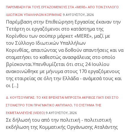
ΠΑΡΈΜΒΑΣΗ ΓΙΑ ΤΟΥΣ ΕΡΓΑΖΌΜΕΝΟΥΣ ΣΤΑ «MERE» ΑΠΌ ΤΟΝ ΣΎΛΛΟΓΟ
ΙΔΙΩΤΙΚΏΝ ΥΠΑΛΛΉΛΩΝ ΚΟΡΙΝΘΊΑΣ
9 ΑΥΓΟΎΣΤΟΥ, 2026
Παρέμβαση στην Επιθεώρηση Εργασίας έκαναν την
Τετάρτη οι εργαζόμενοι στο κατάστημα της
Κορίνθου των σούπερ μάρκετ «MERE», μαζί με
τον Σύλλογο Ιδιωτικών Υπαλλήλων
Κορινθίας, απαιτώντας να δοθούν απαντήσεις και να
σταματήσει το καθεστώς ανασφάλειας στο οποίο
βρίσκονται.Υπενθυμίζεται ότι στις 24 Ιουλίου
ανακοινώθηκε με μήνυμα στους 170 εργαζόμενους
της εταιρείας σε όλη την Ελλάδα - ανάμεσά τους και
οι […]
Δ. ΚΟΥΤΣΟΎΜΠΑΣ: ΤΟ ΚΚΕ ΒΡΊΣΚΕΤΑΙ ΜΠΡΟΣΤΆ ΑΚΡΙΒΏΣ ΓΙΑΤΊ ΈΧΕΙ ΣΤΟ
ΣΤΌΧΑΣΤΡΟ ΤΟΝ ΠΡΑΓΜΑΤΙΚΌ ΑΝΤΊΠΑΛΟ, ΤΟ ΣΎΣΤΗΜΑ ΤΗΣ
ΕΚΜΕΤΆΛΛΕΥΣΗΣ (VIDEO)
9 ΑΥΓΟΎΣΤΟΥ, 2026
Σε δήλωσή του από την πολιτική - πολιτιστική
εκδήλωση της Κομματικής Οργάνωσης Αταλάντης