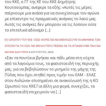
του ΚΚΕ, ο ΓΓ της ΚΕ του ΚΚΕ Δημήτρης
Κουτσούμπας, ανέφερε τα εξής: «Αυτές τις μέρες
παίρνουμε μια ανάσα για να συνεχίσουμε τον αγώνα
με επίκεντρο τις πραγματικές ανάγκες το λαού μας.
Αυτές τις ανάγκες δεν μπορούν να τις λύσουν ούτε
το επιτελικά αδύναμο […]
ΚΟ ΩΡΩΠΟΎ ΤΟΥ ΚΚΕ: ΌΣΕΣ ΦΟΡΈΣ ΚΑΙ ΝΑ ΒΕΒΗΛΏΣΟΥΝ ΤΑ ΜΝΗΜΕΊΑ ΤΩΝ
ΘΥΣΙΏΝ ΓΙΑ ΤΗ ΖΩΉ, ΜΕ ΜΕΓΑΛΎΤΕΡΟ ΠΕΊΣΜΑ ΘΑ ΤΑ ΦΤΙΆΧΝΟΥΜΕ ΠΆΛΙ ΚΑΙ
ΑΚΌΜΑ ΚΑΛΎΤΕΡΑ
9 ΑΥΓΟΎΣΤΟΥ, 2026
«Σαν τα ποντίκια βγήκαν και πάλι μέσα στη νύχτα
από τα λαγούμια τους, τα φασιστοειδή της περιοχής
μας, για να βεβηλώσουν το μνημείο της μάχης της
Πύλας που έχει στηθεί προς τιμήν του ΕΑΜ - ΕΛΑΣ
στον Αυλώνα» επισημαίνει σε ανακοίνωσή της η ΚΟ
Ωρωπού του ΚΚΕ.Για άλλη μια φορά, συνεχίζει, τα
φασιστοειδή επιχειρούν να […]