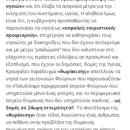
νησιών»
και ότι έλαβε τα αναγκαία μέτρα για την
ενίσχυση του συστήματος υγείας. Η αλήθεια όμως
είναι ότι, η κυβέρνηση προσπαθώντας να
παρουσιάσει τα νησιά ως
«ασφαλείς τουριστικούς
προορισμούς»,
επιχείρησε να καθησυχάσει τους
νησιώτες με διακηρύξεις που δεν έχουν αντίκρισμα
και με μέτρα
“μπαλώματα”
που δεν καλύπτουν στο
ελάχιστο τις τεράστιες ελλείψεις σε προσωπικό και
εξοπλισμό, που έχουν οι δημόσιες δομές της Υγείας.
Κραυγαλέο παράδειγμα
«θωράκισης»
αποτελούν τα
νησιά των γειτονικών Φούρνων που παρουσιαζόταν
το
«Πολυδύναμο περιφερειακό Ιατρείο»
Φούρνων που
υπηρετούσε μόνο ένας γιατρός, και το περιφερειακό
Ιατρείο Θυμαινας που δεν υπηρετούσε κανένας….
ως
δομές σε 24ωρη ετοιμότητα
!!! Το αποτέλεσμα της
«θωράκισης»
ήταν τέλος Αυγούστου ένας άνθρωπος
να πεθάνει στην προβλήτα της Θυμαινας
περιμένοντας σκάφος να τον μεταφέρει σε κάποια