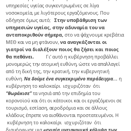
υπηρεσίες υγείας συγκεντρωμένες σε λίγα
νοσοκομεία, με λιγότερους εργαζόμενους. Που
οδήγησε όμως αυτό;
Στην υποβάθμιση των
υπηρεσιών υγείας, στην αδυναμία του να
ανταποκριθούν σήμερα,
στο να ψάχνουμε κρεβάτια
ΜΕΘ και να μη φτάνουν,
να αναγκάζονται οι
γιατροί να διαλέξουν ποιος θα ζήσει και ποιος
θα πεθάνει.
Γι’ αυτό η κυβέρνηση προβάλλει
μονομερώς την ατομική ευθύνη, ώστε να απαλλαγεί
από τη δική της, την κρατική, την κυβερνητική
ευθύνη.
Να δούμε ένα συγκεκριμένο παράδειγμα
….
η
κυβέρνηση το καλοκαίρι ισχυριζόταν ότι
“θωράκισε”
τα νησιά από την επιδημία του
κορονοϊού και ότι οι κάτοικοι και οι εργαζόμενοι σε
τουρισμό, εστίαση, αεροδρόμια και σε άλλους
κλάδους έπρεπε να αισθάνονται προστατευμένοι. Η
κυβέρνηση το καλοκαίρι ισχυριζόταν ότι
διαμόρφωσε μια
«ενιαία υγειονομική κάλυψη των