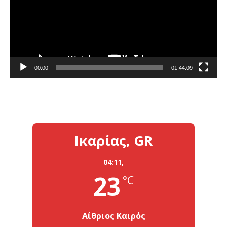
00:00
01:44:09
Ικαρίας, GR
04:11,
23
°C
Αίθριος Καιρός