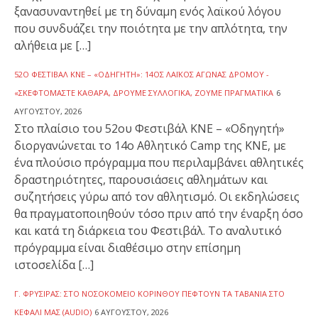
ξανασυναντηθεί με τη δύναμη ενός λαϊκού λόγου
που συνδυάζει την ποιότητα με την απλότητα, την
αλήθεια με […]
52Ο ΦΕΣΤΙΒΆΛ ΚΝΕ – «ΟΔΗΓΗΤΉ»: 14ΟΣ ΛΑΪΚΌΣ ΑΓΏΝΑΣ ΔΡΌΜΟΥ -
«ΣΚΕΦΤΌΜΑΣΤΕ ΚΑΘΑΡΆ, ΔΡΟΎΜΕ ΣΥΛΛΟΓΙΚΆ, ΖΟΎΜΕ ΠΡΑΓΜΑΤΙΚΆ
6
ΑΥΓΟΎΣΤΟΥ, 2026
Στο πλαίσιο του 52ου Φεστιβάλ ΚΝΕ – «Οδηγητή»
διοργανώνεται το 14ο Αθλητικό Camp της ΚΝΕ, με
ένα πλούσιο πρόγραμμα που περιλαμβάνει αθλητικές
δραστηριότητες, παρουσιάσεις αθλημάτων και
συζητήσεις γύρω από τον αθλητισμό. Οι εκδηλώσεις
θα πραγματοποιηθούν τόσο πριν από την έναρξη όσο
και κατά τη διάρκεια του Φεστιβάλ. Το αναλυτικό
πρόγραμμα είναι διαθέσιμο στην επίσημη
ιστοσελίδα […]
Γ. ΦΡΥΣΊΡΑΣ: ΣΤΟ ΝΟΣΟΚΟΜΕΊΟ ΚΟΡΊΝΘΟΥ ΠΈΦΤΟΥΝ ΤΑ ΤΑΒΆΝΙΑ ΣΤΟ
ΚΕΦΆΛΙ ΜΑΣ (AUDIO)
6 ΑΥΓΟΎΣΤΟΥ, 2026