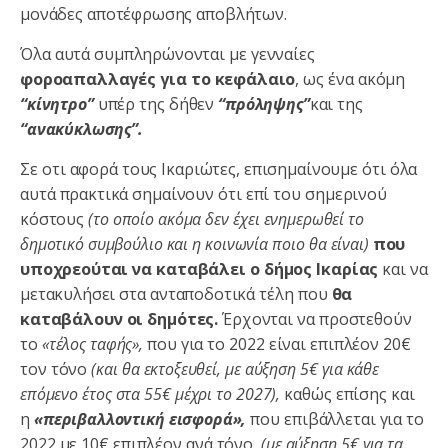
μονάδες αποτέφρωσης αποβλήτων.
Όλα αυτά συμπληρώνονται με γενναίες
φοροαπαλλαγές για το κεφάλαιο
, ως ένα ακόμη
“κίνητρο”
υπέρ της δήθεν
“πρόληψης”
και της
“ανακύκλωσης”.
Σε οτι αφορά τους Ικαριώτες, επισημαίνουμε ότι όλα
αυτά πρακτικά σημαίνουν ότι επί του σημερινού
κόστους
(το οποίο ακόμα δεν έχει ενημερωθεί το
δημοτικό συμβούλιο και η κοινωνία ποιο θα είναι)
που
υποχρεούται να καταβάλει ο δήμος Ικαρίας
και να
μετακυλήσει στα ανταποδοτικά τέλη που
θα
καταβάλουν οι δημότες.
Έρχονται να προστεθούν
το
«τέλος ταφής»,
που για το 2022 είναι επιπλέον 20€
τον τόνο
(και θα εκτοξευθεί, με αύξηση 5€ για κάθε
επόμενο έτος στα 55€ μέχρι το 2027),
καθώς επίσης και
η
«περιβαλλοντική εισφορά»,
που επιβάλλεται για το
2022 με 10€ επιπλέον ανά τόνο,
(με αύξηση 5€ για τα