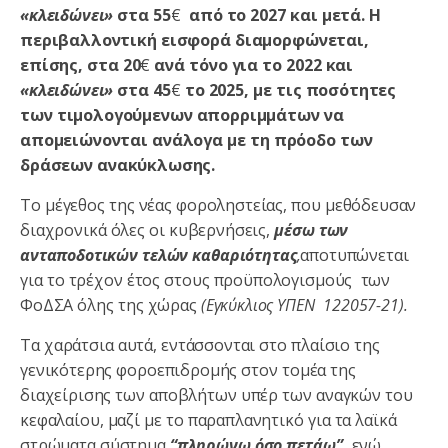
«κλειδώνει»
στα 55
€
από το 2027 και μετά. Η
περιβαλλοντική εισφορά διαμορφώνεται,
επίσης, στα 20
€
ανά τόνο για το 2022 και
«κλειδώνει»
στα 45
€
το 2025, με τις ποσότητες
των τιμολογούμενων απορριμμάτων να
απομειώνονται ανάλογα με τη πρόοδο των
δράσεων ανακύκλωσης.
Το μέγεθος της νέας φοροληστείας, που μεθόδευσαν
διαχρονικά όλες οι κυβερνήσεις,
μέσω των
ανταποδοτικών τελών καθαριότητας
,
αποτυπώνεται
για το τρέχον έτος στους προϋπολογισμούς των
ΦοΔΣΑ όλης της χώρας
(Εγκύκλιος ΥΠΕΝ 122057-21).
Τα χαράτσια αυτά, εντάσσονται στο πλαίσιο της
γενικότερης φοροεπιδρομής στον τομέα της
διαχείρισης των αποβλήτων υπέρ των αναγκών του
κεφαλαίου, μαζί με το παραπλανητικό για τα λαϊκά
στρώματα σύστημα
“πληρώνω όσο πετάω”,
ενώ