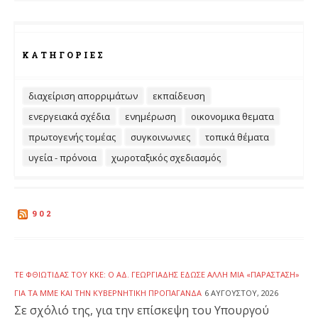
ΚΑΤΗΓΟΡΊΕΣ
διαχείριση απορριμάτων
εκπαίδευση
ενεργειακά σχέδια
ενημέρωση
οικονομικα θεματα
πρωτογενής τομέας
συγκοινωνιες
τοπικά θέματα
υγεία - πρόνοια
χωροταξικός σχεδιασμός
902
ΤΕ ΦΘΙΏΤΙΔΑΣ ΤΟΥ ΚΚΕ: Ο ΆΔ. ΓΕΩΡΓΙΆΔΗΣ ΈΔΩΣΕ ΆΛΛΗ ΜΙΑ «ΠΑΡΆΣΤΑΣΗ»
ΓΙΑ ΤΑ ΜΜΕ ΚΑΙ ΤΗΝ ΚΥΒΕΡΝΗΤΙΚΉ ΠΡΟΠΑΓΆΝΔΑ
6 ΑΥΓΟΎΣΤΟΥ, 2026
Σε σχόλιό της, για την επίσκεψη του Υπουργού