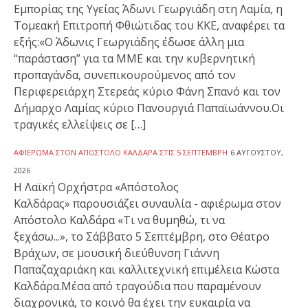
Εμπορίας της Υγείας Άδωνι Γεωργιάδη στη Λαμία, η
Τομεακή Επιτροπή Φθιώτιδας του ΚΚΕ, αναφέρει τα
εξής:«Ο Άδωνις Γεωργιάδης έδωσε άλλη μια
“παράσταση” για τα ΜΜΕ και την κυβερνητική
προπαγάνδα, συνεπικουρούμενος από τον
Περιφερειάρχη Στερεάς κύριο Φάνη Σπανό και τον
Δήμαρχο Λαμίας κύριο Πανουργιά Παπαϊωάννου.Οι
τραγικές ελλείψεις σε […]
ΑΦΙΈΡΩΜΑ ΣΤΟΝ ΑΠΌΣΤΟΛΟ ΚΑΛΔΆΡΑ ΣΤΙΣ 5 ΣΕΠΤΈΜΒΡΗ
6 ΑΥΓΟΎΣΤΟΥ,
2026
Η Λαϊκή Ορχήστρα «Απόστολος
Καλδάρας» παρουσιάζει συναυλία - αφιέρωμα στον
Απόστολο Καλδάρα «Τι να θυμηθώ, τι να
ξεχάσω...», το Σάββατο 5 Σεπτέμβρη, στο Θέατρο
Βράχων, σε μουσική διεύθυνση Γιάννη
Παπαζαχαριάκη και καλλιτεχνική επιμέλεια Κώστα
Καλδάρα.Μέσα από τραγούδια που παραμένουν
διαχρονικά, το κοινό θα έχει την ευκαιρία να