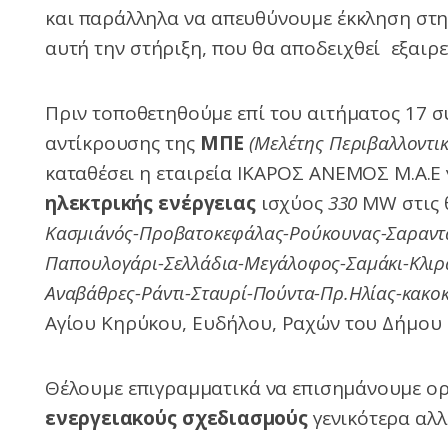
και παράλληλα να απευθύνουμε έκκληση στη
αυτή την στήριξη, που θα αποδειχθεί εξαιρ
Πριν τοποθετηθούμε επί του αιτήματος 17 σ
αντίκρουσης της
ΜΠΕ
(Μελέτης Περιβαλλοντι
καταθέσει η εταιρεία ΙΚΑΡΟΣ ΑΝΕΜΟΣ Μ.Α.Ε 
ηλεκτρικής ενέργειας
ισχύος
330
MW στις 
Κασμιάνός-Προβατοκεφάλας-Ρούκουνας-Σαραντ
Παπουλογάρι-Σελλάδια-Μεγάλοφος-Σαμάκι-Κλι
Αναβάθρες-Ράντι-Σταυρί-Πούντα-Πρ.Ηλίας-κακο
Αγίου Κηρύκου, Ευδήλου, Ραχών του Δήμου Ι
Θέλουμε επιγραμματικά να επισημάνουμε ορι
ενεργειακούς σχεδιασμούς
γενικότερα αλλά