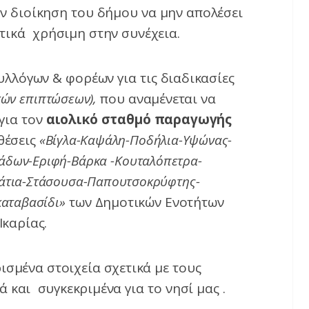
ν διοίκηση του δήμου να μην απολέσει
ετικά χρήσιμη στην συνέχεια.
υλλόγων & φορέων για τις διαδικασίες
κών επιπτώσεων),
που αναμένεται να
για τον
αιολικό σταθμό παραγωγής
θέσεις
«Βίγλα-Καψάλη-Ποδήλια-Υψώνας-
άδων-Εριφή-Βάρκα -Κουταλόπετρα-
ράτια-Στάσουσα-Παπουτσοκρύφτης-
καταβασίδι»
των Δημοτικών Ενοτήτων
καρίας.
σμένα στοιχεία σχετικά με τους
 και συγκεκριμένα για το νησί μας .