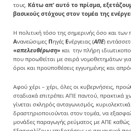
τους.
Κάτω απ’ αυτό το πρίσμα, εξετάζουμ
βασικούς στόχους στον τομέα της ενέργε
Η πολιτική τόσο της σημερινής όσο και των
Α
νανεώσιμες
Π
ηγές
Ε
νέργειας (
ΑΠΕ
) εντάσσετ
«
απελευθέρωση
»
και την πλήρη ιδιωτικοποί
που προωθείται με σειρά νομοθετημάτων γι
όροι και προϋποθέσεις εγγυημένης και απρ
Αφού χέρι – χέρι, όλες οι κυβερνήσεις, προ
σταδιακά επιτρέπει ΑΠΕ παντού, πρακτικά χ
γίνεται σκληρός ανταγωνισμός, κυριολεκτικ
δραστηριοποιούνται στον τομέα, να εξασφαλ
μονάδες παραγωγής ρεύματος με ΑΠΕ καθώς 
Εξασφαλίζουν επιδοτήσεις με σημαντικά ποσ