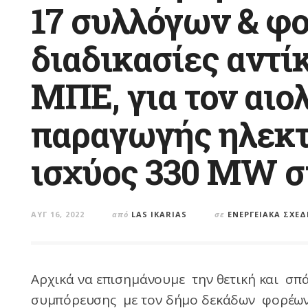
17 συλλόγων & φο
διαδικασίες αντί
ΜΠΕ, για τον αιο
παραγωγής ηλεκτ
ισχύος 330 MW στ
ΑΥΓ 16, 2022
από
LAS IKARIAS
σε
ΕΝΕΡΓΕΙΑΚΆ ΣΧΈΔ
Αρχικά να επισημάνουμε την θετική και σπ
συμπόρευσης με τον δήμο δεκάδων φορέων 