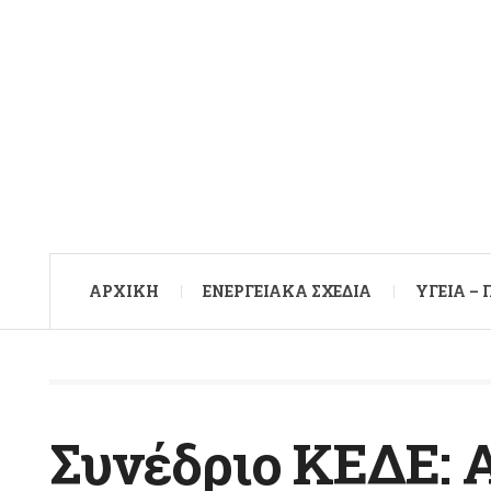
ΑΡXΙΚΉ
ΕΝΕΡΓΕΙΑΚΆ ΣΧΈΔΙΑ
ΥΓΕΊΑ –
Συνέδριο ΚΕΔΕ: Α