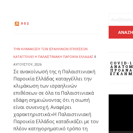
Αναζήτηση 
902
ΤΗΝ ΚΛΙΜΆΚΩΣΗ ΤΩΝ ΙΣΡΑΗΛΙΝΏΝ ΕΠΙΘΈΣΕΩΝ
ΚΑΤΑΓΓΈΛΛΕΙ Η ΠΑΛΑΙΣΤΙΝΙΑΚΉ ΠΑΡΟΙΚΊΑ ΕΛΛΆΔΑΣ
8
COVID-1
ΑΥΓΟΎΣΤΟΥ, 2026
ΑΝΑΤΟΜ
ΠΡΟΑΝΑ
Σε ανακοίνωσή της η Παλαιστινιακή
ΕΓΚΛΉΜ
Παροικία Ελλάδας καταγγέλλει την
κλιμάκωση των ισραηλινών
επιθέσεων σε όλα τα Παλαιστινιακά
Πρόγραμμ
εδάφη σημειώνοντας ότι η σιωπή
Αναπαραγ
είναι συνενοχή. Αναφέρει
Βίντεο
χαρακτηριστικά:«Η Παλαιστινιακή
Παροικία Ελλάδος καταδικάζει με τον
πλέον κατηγορηματικό τρόπο τη