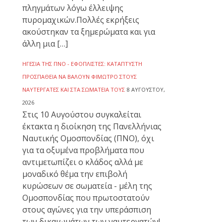
πληγμάτων λόγω έλλειψης
πυρομαχικών.Πολλές εκρήξεις
ακούστηκαν τα ξημερώματα και για
άλλη μια […]
ΗΓΕΣΊΑ ΤΗΣ ΠΝΟ - ΕΦΟΠΛΙΣΤΈΣ: ΚΑΤΆΠΤΥΣΤΗ
ΠΡΟΣΠΆΘΕΙΑ ΝΑ ΒΆΛΟΥΝ ΦΊΜΩΤΡΟ ΣΤΟΥΣ
ΝΑΥΤΕΡΓΆΤΕΣ ΚΑΙ ΣΤΑ ΣΩΜΑΤΕΊΑ ΤΟΥΣ
8 ΑΥΓΟΎΣΤΟΥ,
2026
Στις 10 Αυγούστου συγκαλείται
έκτακτα η διοίκηση της Πανελλήνιας
Ναυτικής Ομοσπονδίας (ΠΝΟ), όχι
για τα οξυμένα προβλήματα που
αντιμετωπίζει ο κλάδος αλλά με
μοναδικό θέμα την επιβολή
κυρώσεων σε σωματεία - μέλη της
Ομοσπονδίας που πρωτοστατούν
στους αγώνες για την υπεράσπιση
των δικαιωμάτων των ναυτεργατών!