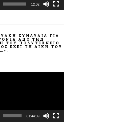
12:02
ΤΥΑΚΉ ΣΥΝΑΥΛΊΑ ΓΙΑ
ΧΡΌΝΙΑ ΑΠΌ ΤΗΝ
ΣΗ ΤΟΥ ΠΟΛΥΤΕΧΝΕΊΟ
ΟΣ ΈΧΕΙ ΤΗ ΔΙΚΉ ΤΟΥ
…».
α
ωγής
01:44:09