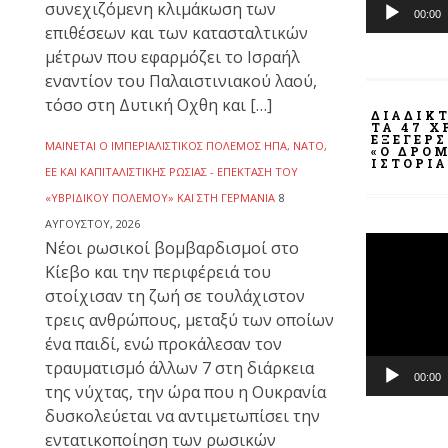
συνεχιζόμενη κλιμάκωση των
00:00
επιθέσεων και των κατασταλτικών
μέτρων που εφαρμόζει το Ισραήλ
εναντίον του Παλαιστινιακού λαού,
τόσο στη Δυτική Οχθη και […]
ΔΙΑΔΙΚ
ΤΑ 47 
ΕΞΈΓΕΡ
ΜΑΊΝΕΤΑΙ Ο ΙΜΠΕΡΙΑΛΙΣΤΙΚΌΣ ΠΌΛΕΜΟΣ ΗΠΑ, ΝΑΤΟ,
«Ο ΔΡΌΜ
ΙΣΤΟΡΊΑ
ΕΕ ΚΑΙ ΚΑΠΙΤΑΛΙΣΤΙΚΉΣ ΡΩΣΊΑΣ - ΕΠΈΚΤΑΣΗ ΤΟΥ
«ΥΒΡΙΔΙΚΟΎ ΠΟΛΈΜΟΥ» ΚΑΙ ΣΤΗ ΓΕΡΜΑΝΊΑ
8
ΑΥΓΟΎΣΤΟΥ, 2026
Πρόγραμμ
Νέοι ρωσικοί βομβαρδισμοί στο
Αναπαραγ
Κίεβο και την περιφέρειά του
Βίντεο
στοίχισαν τη ζωή σε τουλάχιστον
τρεις ανθρώπους, μεταξύ των οποίων
ένα παιδί, ενώ προκάλεσαν τον
τραυματισμό άλλων 7 στη διάρκεια
00:00
της νύχτας, την ώρα που η Ουκρανία
δυσκολεύεται να αντιμετωπίσει την
εντατικοποίηση των ρωσικών