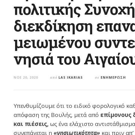
πολιτικής Συνοχή
διεκδίκηση επαν
μειωμένου συντε
νησιά του Αιγαίο
ΝΟΈ 20, 2020
από
LAS IKARIAS
σε
ΕΝΗΜΈΡΩΣΗ
Υπενθυμίζουμε ότι το ειδικό φορολογικό καθ
απόφαση της Βουλής, μετά από
επίμονους 
και πιέσεις,
ως ένα ελάχιστο αντιστάθμισμ
συνεπάγεται η
«νησιωτικότητα»
και πριν απ’