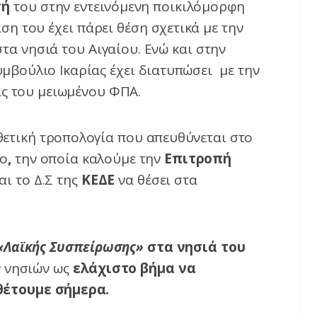
σή
του στην εντεινόμενη ποικιλόμορφη
 του έχει πάρει θέση σχετικά με την
α νησιά του Αιγαίου. Ενώ και στην
μβούλιο Ικαρίας έχει διατυπώσει με την
ς του μειωμένου ΦΠΑ.
θετική τροπολογία που απευθύνεται στο
ιο
,
την οποία καλούμε την
Επιτροπή
αι τo Δ.Σ της
ΚΕΔΕ
να θέσει στα
«
Λαϊκής Συσπείρωσης
»
στα νησιά του
 νησιών ως
ελάχιστο βήμα να
θέτουμε σήμερα.