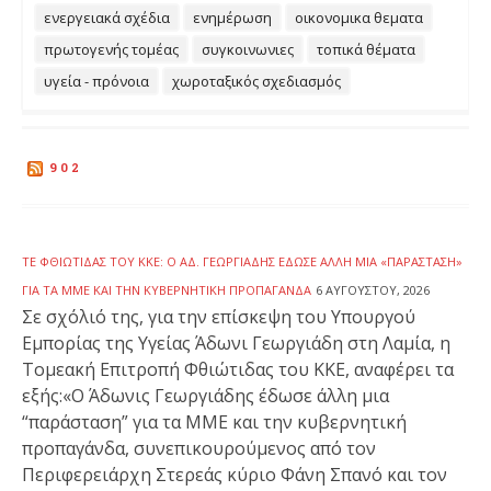
ενεργειακά σχέδια
ενημέρωση
οικονομικα θεματα
πρωτογενής τομέας
συγκοινωνιες
τοπικά θέματα
υγεία - πρόνοια
χωροταξικός σχεδιασμός
902
ΤΕ ΦΘΙΏΤΙΔΑΣ ΤΟΥ ΚΚΕ: Ο ΆΔ. ΓΕΩΡΓΙΆΔΗΣ ΈΔΩΣΕ ΆΛΛΗ ΜΙΑ «ΠΑΡΆΣΤΑΣΗ»
ΓΙΑ ΤΑ ΜΜΕ ΚΑΙ ΤΗΝ ΚΥΒΕΡΝΗΤΙΚΉ ΠΡΟΠΑΓΆΝΔΑ
6 ΑΥΓΟΎΣΤΟΥ, 2026
Σε σχόλιό της, για την επίσκεψη του Υπουργού
Εμπορίας της Υγείας Άδωνι Γεωργιάδη στη Λαμία, η
Τομεακή Επιτροπή Φθιώτιδας του ΚΚΕ, αναφέρει τα
εξής:«Ο Άδωνις Γεωργιάδης έδωσε άλλη μια
“παράσταση” για τα ΜΜΕ και την κυβερνητική
προπαγάνδα, συνεπικουρούμενος από τον
Περιφερειάρχη Στερεάς κύριο Φάνη Σπανό και τον