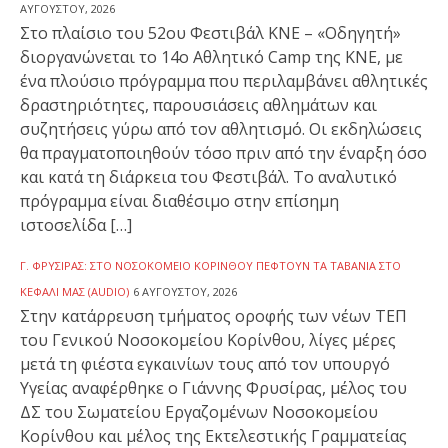
ΑΥΓΟΎΣΤΟΥ, 2026
Στο πλαίσιο του 52ου Φεστιβάλ ΚΝΕ – «Οδηγητή»
διοργανώνεται το 14ο Αθλητικό Camp της ΚΝΕ, με
ένα πλούσιο πρόγραμμα που περιλαμβάνει αθλητικές
δραστηριότητες, παρουσιάσεις αθλημάτων και
συζητήσεις γύρω από τον αθλητισμό. Οι εκδηλώσεις
θα πραγματοποιηθούν τόσο πριν από την έναρξη όσο
και κατά τη διάρκεια του Φεστιβάλ. Το αναλυτικό
πρόγραμμα είναι διαθέσιμο στην επίσημη
ιστοσελίδα […]
Γ. ΦΡΥΣΊΡΑΣ: ΣΤΟ ΝΟΣΟΚΟΜΕΊΟ ΚΟΡΊΝΘΟΥ ΠΈΦΤΟΥΝ ΤΑ ΤΑΒΆΝΙΑ ΣΤΟ
ΚΕΦΆΛΙ ΜΑΣ (AUDIO)
6 ΑΥΓΟΎΣΤΟΥ, 2026
Στην κατάρρευση τμήματος οροφής των νέων ΤΕΠ
του Γενικού Νοσοκομείου Κορίνθου, λίγες μέρες
μετά τη φιέστα εγκαινίων τους από τον υπουργό
Υγείας αναφέρθηκε ο Γιάννης Φρυσίρας, μέλος του
ΔΣ του Σωματείου Εργαζομένων Νοσοκομείου
Κορίνθου και μέλος της Εκτελεστικής Γραμματείας