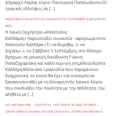
Δήμαρχο Λαμίας κύριο Πανουργιά Παπαϊωάννου.Οι
τραγικές ελλείψεις σε […]
ΑΦΙΈΡΩΜΑ ΣΤΟΝ ΑΠΌΣΤΟΛΟ ΚΑΛΔΆΡΑ ΣΤΙΣ 5 ΣΕΠΤΈΜΒΡΗ
6 ΑΥΓΟΎΣΤΟΥ,
2026
Η Λαϊκή Ορχήστρα «Απόστολος
Καλδάρας» παρουσιάζει συναυλία - αφιέρωμα στον
Απόστολο Καλδάρα «Τι να θυμηθώ, τι να
ξεχάσω...», το Σάββατο 5 Σεπτέμβρη, στο Θέατρο
Βράχων, σε μουσική διεύθυνση Γιάννη
Παπαζαχαριάκη και καλλιτεχνική επιμέλεια Κώστα
Καλδάρα.Μέσα από τραγούδια που παραμένουν
διαχρονικά, το κοινό θα έχει την ευκαιρία να
ξανασυναντηθεί με τη δύναμη ενός λαϊκού λόγου
που συνδυάζει την ποιότητα με την απλότητα, την
αλήθεια με […]
52Ο ΦΕΣΤΙΒΆΛ ΚΝΕ – «ΟΔΗΓΗΤΉ»: 14ΟΣ ΛΑΪΚΌΣ ΑΓΏΝΑΣ ΔΡΌΜΟΥ -
«ΣΚΕΦΤΌΜΑΣΤΕ ΚΑΘΑΡΆ, ΔΡΟΎΜΕ ΣΥΛΛΟΓΙΚΆ, ΖΟΎΜΕ ΠΡΑΓΜΑΤΙΚΆ
6