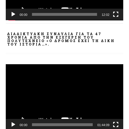
00:00
12:02
ΔΙΑΔΙΚΤΥΑΚΉ ΣΥΝΑΥΛΊΑ ΓΙΑ ΤΑ 47
ΧΡΌΝΙΑ ΑΠΌ ΤΗΝ ΕΞΈΓΕΡΣΗ ΤΟΥ
ΠΟΛΥΤΕΧΝΕΊΟ «Ο ΔΡΌΜΟΣ ΈΧΕΙ ΤΗ ΔΙΚΉ
ΤΟΥ ΙΣΤΟΡΊΑ…».
Πρόγραμμα
Αναπαραγωγής
Βίντεο
00:00
01:44:09