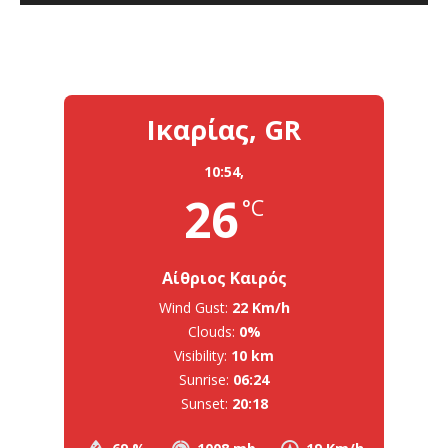
Ικαρίας, GR
10:54,
26
°C
Αίθριος Καιρός
Wind Gust:
22 Km/h
Clouds:
0%
Visibility:
10 km
Sunrise:
06:24
Sunset:
20:18