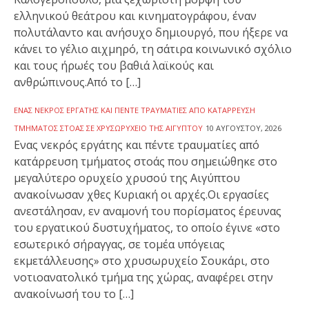
ελληνικού θεάτρου και κινηματογράφου, έναν
πολυτάλαντο και ανήσυχο δημιουργό, που ήξερε να
κάνει το γέλιο αιχμηρό, τη σάτιρα κοινωνικό σχόλιο
και τους ήρωές του βαθιά λαϊκούς και
ανθρώπινους.Από το […]
ΕΝΑΣ ΝΕΚΡΌΣ ΕΡΓΆΤΗΣ ΚΑΙ ΠΈΝΤΕ ΤΡΑΥΜΑΤΊΕΣ ΑΠΌ ΚΑΤΆΡΡΕΥΣΗ
ΤΜΉΜΑΤΟΣ ΣΤΟΆΣ ΣΕ ΧΡΥΣΩΡΥΧΕΊΟ ΤΗΣ ΑΙΓΎΠΤΟΥ
10 ΑΥΓΟΎΣΤΟΥ, 2026
Ενας νεκρός εργάτης και πέντε τραυματίες από
κατάρρευση τμήματος στοάς που σημειώθηκε στο
μεγαλύτερο ορυχείο χρυσού της Αιγύπτου
ανακοίνωσαν χθες Κυριακή οι αρχές.Οι εργασίες
ανεστάλησαν, εν αναμονή του πορίσματος έρευνας
του εργατικού δυστυχήματος, το οποίο έγινε «στο
εσωτερικό σήραγγας, σε τομέα υπόγειας
εκμετάλλευσης» στο χρυσωρυχείο Σουκάρι, στο
νοτιοανατολικό τμήμα της χώρας, αναφέρει στην
ανακοίνωσή του το […]