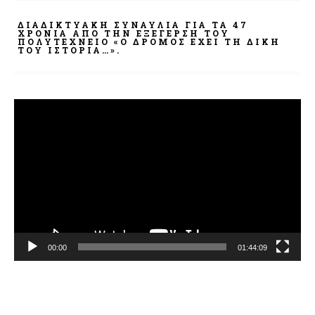
ΔΙΑΔΙΚΤΥΑΚΉ ΣΥΝΑΥΛΊΑ ΓΙΑ ΤΑ 47
ΧΡΌΝΙΑ ΑΠΌ ΤΗΝ ΕΞΈΓΕΡΣΗ ΤΟΥ
ΠΟΛΥΤΕΧΝΕΊΟ «Ο ΔΡΌΜΟΣ ΈΧΕΙ ΤΗ ΔΙΚΉ
ΤΟΥ ΙΣΤΟΡΊΑ…».
Πρόγραμμα
Αναπαραγωγής
Βίντεο
00:00
01:44:09