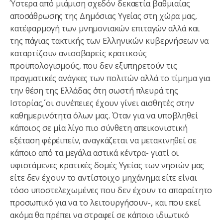
Ύστερα από μιάμιση σχεδόν δεκαετία βαθμιαίας
αποσάθρωσης της Δημόσιας Υγείας στη χώρα μας,
κατ΄εφαρμογή των μνημονιακών επιταγών αλλά και
της πάγιας τακτικής των Ελληνικών κυβερνήσεων να
καταρτίζουν ανισοβαρείς κρατικούς
προϋπολογισμούς, που δεν εξυπηρετούν τις
πραγματικές ανάγκες των πολιτών αλλά το τίμημα για
την θέση της Ελλάδας ΄΄στη σωστή πλευρά της
Ιστορίας΄΄, οι συνέπειες έχουν γίνει αισθητές στην
καθημερινότητα όλων μας. Όταν για να υποβληθεί
κάποιος σε μία λίγο πιο σύνθετη απεικονιστική
εξέταση φέρ΄ειπείν, αναγκάζεται να μετακινηθεί σε
κάποιο από τα μεγάλα αστικά κέντρα- γιατί οι
υφιστάμενες κρατικές δομές Υγείας των νησιών μας
είτε δεν έχουν το αντίστοιχο μηχάνημα είτε είναι
τόσο υποστελεχωμένες που δεν έχουν το απαραίτητο
προσωπικό για να το λειτουργήσουν-, και που εκεί
ακόμα θα πρέπει να στραφεί σε κάποιο ιδιωτικό