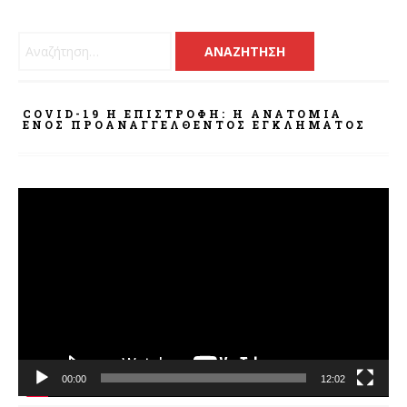
Αναζήτηση για:
COVID-19 Η ΕΠΙΣΤΡΟΦΗ: Η ΑΝΑΤΟΜΊΑ
ΕΝΌΣ ΠΡΟΑΝΑΓΓΕΛΘΈΝΤΟΣ ΕΓΚΛΉΜΑΤΟΣ
Πρόγραμμα
Αναπαραγωγής
Βίντεο
00:00
12:02