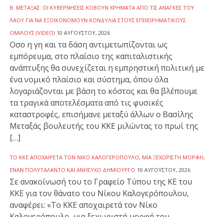
Β. ΜΕΤΑΞΆΣ: ΟΙ ΚΥΒΕΡΝΉΣΕΙΣ ΚΌΒΟΥΝ ΧΡΉΜΑΤΑ ΑΠΌ ΤΙΣ ΑΝΆΓΚΕΣ ΤΟΥ
ΛΑΟΎ ΓΙΑ ΝΑ ΕΞΟΙΚΟΝΟΜΟΎΝ ΚΟΝΔΎΛΙΑ ΣΤΟΥΣ ΕΠΙΧΕΙΡΗΜΑΤΙΚΟΎΣ
ΟΜΊΛΟΥΣ (VIDEO)
10 ΑΥΓΟΎΣΤΟΥ, 2026
Οσο η γη και τα δάση αντιμετωπίζονται ως
εμπόρευμα, στο πλαίσιο της καπιταλιστικής
ανάπτυξης θα συνεχίζεται η εμπρηστική πολιτική με
ένα νομικό πλαίσιο και σύστημα, όπου όλα
λογαριάζονται με βάση το κόστος και θα βλέπουμε
τα τραγικά αποτελέσματα από τις φυσικές
καταστροφές, επισήμανε μεταξύ άλλων ο Βασίλης
Μεταξάς βουλευτής του ΚΚΕ μιλώντας το πρωί της
[…]
ΤΟ ΚΚΕ ΑΠΟΧΑΙΡΕΤΆ ΤΟΝ ΝΊΚΟ ΚΑΛΟΓΕΡΌΠΟΥΛΟ, ΜΙΑ ΞΕΧΩΡΙΣΤΉ ΜΟΡΦΉ,
ΈΝΑΝ ΠΟΛΥΤΆΛΑΝΤΟ ΚΑΙ ΑΝΉΣΥΧΟ ΔΗΜΙΟΥΡΓΌ
10 ΑΥΓΟΎΣΤΟΥ, 2026
Σε ανακοίνωσή του το Γραφείο Τύπου της ΚΕ του
ΚΚΕ για τον θάνατο του Νίκου Καλογερόπουλου,
αναφέρει: «Το ΚΚΕ αποχαιρετά τον Νίκο
Καλογερόπουλο, μια ξεχωριστή μορφή του