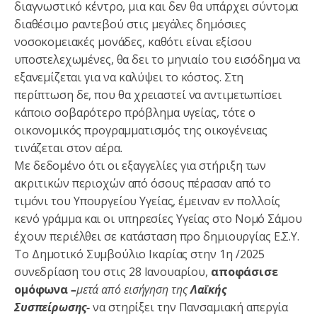
διαγνωστικό κέντρο, μια και δεν θα υπάρχει σύντομα
διαθέσιμο ραντεβού στις μεγάλες δημόσιες
νοσοκομειακές μονάδες, καθότι είναι εξίσου
υποστελεχωμένες, θα δει το μηνιαίο του εισόδημα να
εξανεμίζεται για να καλύψει το κόστος. Στη
περίπτωση δε, που θα χρειαστεί να αντιμετωπίσει
κάποιο σοβαρότερο πρόβλημα υγείας, τότε ο
οικονομικός προγραμματισμός της οικογένειας
τινάζεται στον αέρα.
Με δεδομένο ότι οι εξαγγελίες για στήριξη των
ακριτικών περιοχών από όσους πέρασαν από το
τιμόνι του Υπουργείου Υγείας, έμειναν εν πολλοίς
κενό γράμμα και οι υπηρεσίες Υγείας στο Νομό Σάμου
έχουν περιέλθει σε κατάσταση προ δημιουργίας Ε.Σ.Υ.
Το Δημοτικό Συμβούλιο Ικαρίας στην 1η /2025
συνεδρίαση του στις 28 Ιανουαρίου,
αποφάσισε
ομόφωνα
–
μετά από εισήγηση της
Λαϊκής
Συσπείρωσης-
να στηρίξει την Πανσαμιακή απεργία