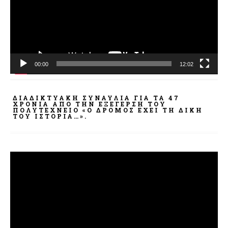
00:00
12:02
ΔΙΑΔΙΚΤΥΑΚΉ ΣΥΝΑΥΛΊΑ ΓΙΑ ΤΑ 47
ΧΡΌΝΙΑ ΑΠΌ ΤΗΝ ΕΞΈΓΕΡΣΗ ΤΟΥ
ΠΟΛΥΤΕΧΝΕΊΟ «Ο ΔΡΌΜΟΣ ΈΧΕΙ ΤΗ ΔΙΚΉ
ΤΟΥ ΙΣΤΟΡΊΑ…».
Πρόγραμμα
Αναπαραγωγής
Βίντεο