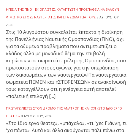
ΗΓΕΣΊΑ ΤΗΣ ΠΝΟ - ΕΦΟΠΛΙΣΤΈΣ: ΚΑΤΆΠΤΥΣΤΗ ΠΡΟΣΠΆΘΕΙΑ ΝΑ ΒΆΛΟΥΝ
ΦΊΜΩΤΡΟ ΣΤΟΥΣ ΝΑΥΤΕΡΓΆΤΕΣ ΚΑΙ ΣΤΑ ΣΩΜΑΤΕΊΑ ΤΟΥΣ
8 ΑΥΓΟΎΣΤΟΥ,
2026
Στις 10 Αυγούστου συγκαλείται έκτακτα η διοίκηση
της Πανελλήνιας Ναυτικής Ομοσπονδίας (ΠΝΟ), όχι
για τα οξυμένα προβλήματα που αντιμετωπίζει ο
κλάδος αλλά με μοναδικό θέμα την επιβολή
κυρώσεων σε σωματεία - μέλη της Ομοσπονδίας που
πρωτοστατούν στους αγώνες για την υπεράσπιση
των δικαιωμάτων των ναυτεργατών!Τα ναυτεργατικά
σωματεία ΠΕΜΕΝ και «ΣΤΕΦΕΝΣΩΝ» σε ανακοίνωσή
τους καταγγέλλουν ότι η ενέργεια αυτή αποτελεί
«πολιτική επιλογή […]
ΠΡΩΤΑΓΩΝΙΣΤΈΣ ΣΤΟΝ ΔΡΌΜΟ ΤΗΣ ΑΝΑΤΡΟΠΉΣ ΚΑΙ ΌΧΙ «ΣΤΟ ΊΔΙΟ ΈΡΓΟ
ΘΕΑΤΈΣ»
8 ΑΥΓΟΎΣΤΟΥ, 2026
«Στο ίδιο έργο θεατές», «μπάχαλο», «τι 'χες Γιάννη, τι
'χα πάντα». Αυτά και άλλα ακούγονται πάλι πάνω στα