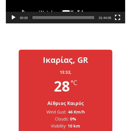
00:00
01:44:09
Ικαρίας, GR
13:32,
28
°C
Αίθριος Καιρός
Wind Gust:
46 Km/h
Clouds:
0%
Visibility:
10 km