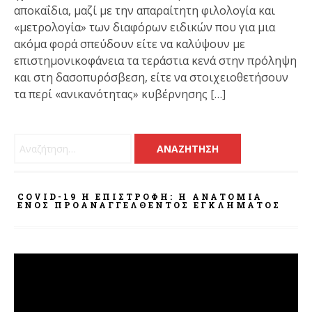
αποκαΐδια, μαζί με την απαραίτητη φιλολογία και
«μετρολογία» των διαφόρων ειδικών που για μια
ακόμα φορά σπεύδουν είτε να καλύψουν με
επιστημονικοφάνεια τα τεράστια κενά στην πρόληψη
και στη δασοπυρόσβεση, είτε να στοιχειοθετήσουν
τα περί «ανικανότητας» κυβέρνησης […]
Αναζήτηση για:
COVID-19 Η ΕΠΙΣΤΡΟΦΗ: Η ΑΝΑΤΟΜΊΑ
ΕΝΌΣ ΠΡΟΑΝΑΓΓΕΛΘΈΝΤΟΣ ΕΓΚΛΉΜΑΤΟΣ
Πρόγραμμα
Αναπαραγωγής
Βίντεο