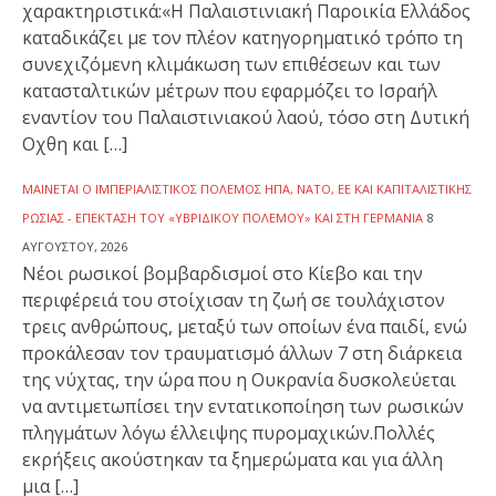
χαρακτηριστικά:«Η Παλαιστινιακή Παροικία Ελλάδος
καταδικάζει με τον πλέον κατηγορηματικό τρόπο τη
συνεχιζόμενη κλιμάκωση των επιθέσεων και των
κατασταλτικών μέτρων που εφαρμόζει το Ισραήλ
εναντίον του Παλαιστινιακού λαού, τόσο στη Δυτική
Οχθη και […]
ΜΑΊΝΕΤΑΙ Ο ΙΜΠΕΡΙΑΛΙΣΤΙΚΌΣ ΠΌΛΕΜΟΣ ΗΠΑ, ΝΑΤΟ, ΕΕ ΚΑΙ ΚΑΠΙΤΑΛΙΣΤΙΚΉΣ
ΡΩΣΊΑΣ - ΕΠΈΚΤΑΣΗ ΤΟΥ «ΥΒΡΙΔΙΚΟΎ ΠΟΛΈΜΟΥ» ΚΑΙ ΣΤΗ ΓΕΡΜΑΝΊΑ
8
ΑΥΓΟΎΣΤΟΥ, 2026
Νέοι ρωσικοί βομβαρδισμοί στο Κίεβο και την
περιφέρειά του στοίχισαν τη ζωή σε τουλάχιστον
τρεις ανθρώπους, μεταξύ των οποίων ένα παιδί, ενώ
προκάλεσαν τον τραυματισμό άλλων 7 στη διάρκεια
της νύχτας, την ώρα που η Ουκρανία δυσκολεύεται
να αντιμετωπίσει την εντατικοποίηση των ρωσικών
πληγμάτων λόγω έλλειψης πυρομαχικών.Πολλές
εκρήξεις ακούστηκαν τα ξημερώματα και για άλλη
μια […]