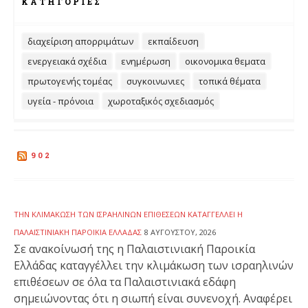
ΚΑΤΗΓΟΡΊΕΣ
διαχείριση απορριμάτων
εκπαίδευση
ενεργειακά σχέδια
ενημέρωση
οικονομικα θεματα
πρωτογενής τομέας
συγκοινωνιες
τοπικά θέματα
υγεία - πρόνοια
χωροταξικός σχεδιασμός
902
ΤΗΝ ΚΛΙΜΆΚΩΣΗ ΤΩΝ ΙΣΡΑΗΛΙΝΏΝ ΕΠΙΘΈΣΕΩΝ ΚΑΤΑΓΓΈΛΛΕΙ Η
ΠΑΛΑΙΣΤΙΝΙΑΚΉ ΠΑΡΟΙΚΊΑ ΕΛΛΆΔΑΣ
8 ΑΥΓΟΎΣΤΟΥ, 2026
Σε ανακοίνωσή της η Παλαιστινιακή Παροικία
Ελλάδας καταγγέλλει την κλιμάκωση των ισραηλινών
επιθέσεων σε όλα τα Παλαιστινιακά εδάφη
σημειώνοντας ότι η σιωπή είναι συνενοχή. Αναφέρει