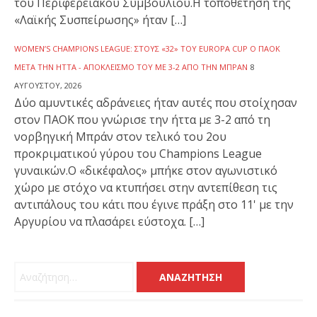
του Περιφερειακού Συμβουλίου.Η τοποθέτησή της
«Λαϊκής Συσπείρωσης» ήταν […]
WOMEN’S CHAMPIONS LEAGUE: ΣΤΟΥΣ «32» ΤΟΥ EUROPA CUP Ο ΠΑΟΚ
ΜΕΤΆ ΤΗΝ ΉΤΤΑ - ΑΠΟΚΛΕΙΣΜΌ ΤΟΥ ΜΕ 3-2 ΑΠΌ ΤΗΝ ΜΠΡΑΝ
8
ΑΥΓΟΎΣΤΟΥ, 2026
Δύο αμυντικές αδράνειες ήταν αυτές που στοίχησαν
στον ΠΑΟΚ που γνώρισε την ήττα με 3-2 από τη
νορβηγική Μπράν στον τελικό του 2ου
προκριματικού γύρου του Champions League
γυναικών.Ο «δικέφαλος» μπήκε στον αγωνιστικό
χώρο με στόχο να κτυπήσει στην αντεπίθεση τις
αντιπάλους του κάτι που έγινε πράξη στο 11' με την
Αργυρίου να πλασάρει εύστοχα. […]
Αναζήτηση για: