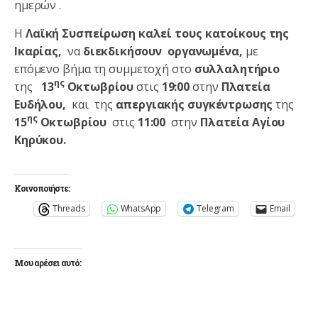
ημερών .
Η
Λαϊκή Συσπείρωση
καλεί τους κατοίκους της
Ικαρίας,
να
διεκδικήσουν οργανωμένα,
με
επόμενο βήμα τη συμμετοχή στο
συλλαλητήριο
ης
της
13
Οκτωβρίου
στις
19:00
στην
Πλατεία
Ευδήλου,
και της
απεργιακής συγκέντρωσης
της
ης
15
Οκτωβρίου
στις
11:00
στην
Πλατεία Αγίου
Κηρύκου.
Κοινοποιήστε:
Threads
WhatsApp
Telegram
Email
Μου αρέσει αυτό: