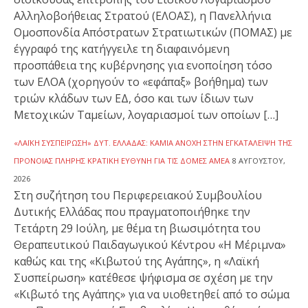
Αλληλοβοήθειας Στρατού (ΕΛΟΑΣ), η Πανελλήνια
Ομοσπονδία Απόστρατων Στρατιωτικών (ΠΟΜΑΣ) με
έγγραφό της κατήγγειλε τη διαφαινόμενη
προσπάθεια της κυβέρνησης για ενοποίηση τόσο
των ΕΛΟΑ (χορηγούν το «εφάπαξ» βοήθημα) των
τριών κλάδων των ΕΔ, όσο και των ίδιων των
Μετοχικών Ταμείων, λογαριασμοί των οποίων […]
«ΛΑΪΚΉ ΣΥΣΠΕΊΡΩΣΗ» ΔΥΤ. ΕΛΛΆΔΑΣ: ΚΑΜΊΑ ΑΝΟΧΉ ΣΤΗΝ ΕΓΚΑΤΆΛΕΙΨΗ ΤΗΣ
ΠΡΌΝΟΙΑΣ ΠΛΉΡΗΣ ΚΡΑΤΙΚΉ ΕΥΘΎΝΗ ΓΙΑ ΤΙΣ ΔΟΜΈΣ ΑΜΕΑ
8 ΑΥΓΟΎΣΤΟΥ,
2026
Στη συζήτηση του Περιφερειακού Συμβουλίου
Δυτικής Ελλάδας που πραγματοποιήθηκε την
Τετάρτη 29 Ιούλη, με θέμα τη βιωσιμότητα του
Θεραπευτικού Παιδαγωγικού Κέντρου «Η Μέριμνα»
καθώς και της «Κιβωτού της Αγάπης», η «Λαϊκή
Συσπείρωση» κατέθεσε ψήφισμα σε σχέση με την
«Κιβωτό της Αγάπης» για να υιοθετηθεί από το σώμα