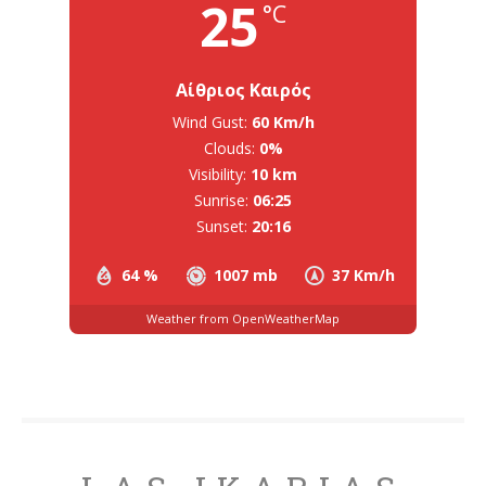
25
°C
Αίθριος Καιρός
Wind Gust:
60 Km/h
Clouds:
0%
Visibility:
10 km
Sunrise:
06:25
Sunset:
20:16
64 %
1007 mb
37 Km/h
Weather from OpenWeatherMap