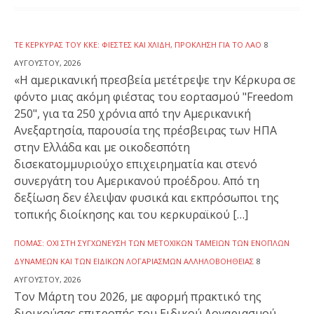
ΤΕ ΚΈΡΚΥΡΑΣ ΤΟΥ ΚΚΕ: ΦΙΈΣΤΕΣ ΚΑΙ ΧΛΙΔΉ, ΠΡΌΚΛΗΣΗ ΓΙΑ ΤΟ ΛΑΌ
8
ΑΥΓΟΎΣΤΟΥ, 2026
«Η αμερικανική πρεσβεία μετέτρεψε την Κέρκυρα σε
φόντο μιας ακόμη φιέστας του εορτασμού "Freedom
250", για τα 250 χρόνια από την Αμερικανική
Ανεξαρτησία, παρουσία της πρέσβειρας των ΗΠΑ
στην Ελλάδα και με οικοδεσπότη
δισεκατομμυριούχο επιχειρηματία και στενό
συνεργάτη του Αμερικανού προέδρου. Από τη
δεξίωση δεν έλειψαν φυσικά και εκπρόσωποι της
τοπικής διοίκησης και του κερκυραϊκού […]
ΠΟΜΑΣ: ΌΧΙ ΣΤΗ ΣΥΓΧΏΝΕΥΣΗ ΤΩΝ ΜΕΤΟΧΙΚΏΝ ΤΑΜΕΊΩΝ ΤΩΝ ΕΝΌΠΛΩΝ
ΔΥΝΆΜΕΩΝ ΚΑΙ ΤΩΝ ΕΙΔΙΚΏΝ ΛΟΓΑΡΙΑΣΜΏΝ ΑΛΛΗΛΟΒΟΗΘΕΊΑΣ
8
ΑΥΓΟΎΣΤΟΥ, 2026
Τον Μάρτη του 2026, με αφορμή πρακτικό της
διοικούσας επιτροπής του Ειδικού Λογαριασμού