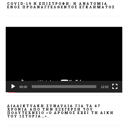
COVID-19 Η ΕΠΙΣΤΡΟΦΗ: Η ΑΝΑΤΟΜΊΑ
ΕΝΌΣ ΠΡΟΑΝΑΓΓΕΛΘΈΝΤΟΣ ΕΓΚΛΉΜΑΤΟΣ
Πρόγραμμα
Αναπαραγωγής
Βίντεο
00:00
12:02
ΔΙΑΔΙΚΤΥΑΚΉ ΣΥΝΑΥΛΊΑ ΓΙΑ ΤΑ 47
ΧΡΌΝΙΑ ΑΠΌ ΤΗΝ ΕΞΈΓΕΡΣΗ ΤΟΥ
ΠΟΛΥΤΕΧΝΕΊΟ «Ο ΔΡΌΜΟΣ ΈΧΕΙ ΤΗ ΔΙΚΉ
ΤΟΥ ΙΣΤΟΡΊΑ…».