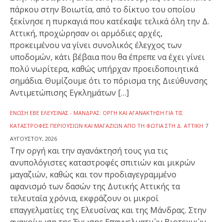
πάρκου στην Βοιωτία, από το δίκτυο του οποίου
ξεκίνησε η πυρκαγιά που κατέκαψε τελικά όλη την Δ.
Αττική, προχώρησαν οι αρμόδιες αρχές,
προκειμένου να γίνει συνολικός έλεγχος των
υποδομών, κάτι βέβαια που θα έπρεπε να έχει γίνει
πολύ νωρίτερα, καθώς υπήρχαν προειδοποιητικά
σημάδια. Θυμίζουμε ότι το πόρισμα της Διεύθυνσης
Αντιμετώπισης Εγκλημάτων […]
ΈΝΩΣΗ ΕΒΕ ΕΛΕΥΣΊΝΑΣ - ΜΆΝΔΡΑΣ: ΟΡΓΉ ΚΑΙ ΑΓΑΝΆΚΤΗΣΗ ΓΙΑ ΤΙΣ
ΚΑΤΑΣΤΡΟΦΈΣ ΠΕΡΙΟΥΣΙΏΝ ΚΑΙ ΜΑΓΑΖΙΏΝ ΑΠΌ ΤΗ ΦΩΤΙΆ ΣΤΗ Δ. ΑΤΤΙΚΉ
7
ΑΥΓΟΎΣΤΟΥ, 2026
Την οργή και την αγανάκτησή τους για τις
ανυπολόγιστες καταστροφές σπιτιών και μικρών
μαγαζιών, καθώς και τον προδιαγεγραμμένο
αφανισμό των δασών της Δυτικής Αττικής τα
τελευταία χρόνια, εκφράζουν οι μικροί
επαγγελματίες της Ελευσίνας και της Μάνδρας. Στην
ανακοίνωση της Ένωσης Επαγγελματιών Βιοτεχνών