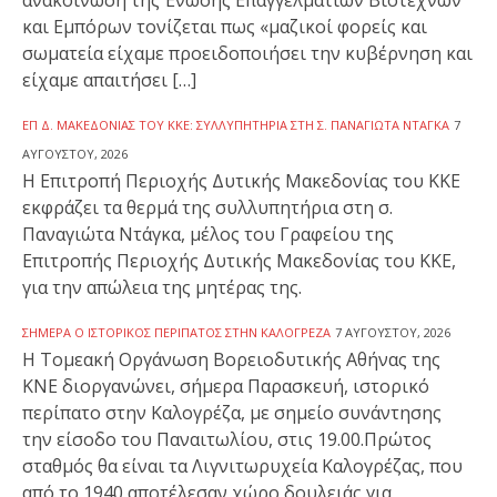
και Εμπόρων τονίζεται πως «μαζικοί φορείς και
σωματεία είχαμε προειδοποιήσει την κυβέρνηση και
είχαμε απαιτήσει […]
ΕΠ Δ. ΜΑΚΕΔΟΝΊΑΣ ΤΟΥ ΚΚΕ: ΣΥΛΛΥΠΗΤΉΡΙΑ ΣΤΗ Σ. ΠΑΝΑΓΙΏΤΑ ΝΤΆΓΚΑ
7
ΑΥΓΟΎΣΤΟΥ, 2026
Η Επιτροπή Περιοχής Δυτικής Μακεδονίας του ΚΚΕ
εκφράζει τα θερμά της συλλυπητήρια στη σ.
Παναγιώτα Ντάγκα, μέλος του Γραφείου της
Επιτροπής Περιοχής Δυτικής Μακεδονίας του ΚΚΕ,
για την απώλεια της μητέρας της.
ΣΉΜΕΡΑ Ο ΙΣΤΟΡΙΚΌΣ ΠΕΡΊΠΑΤΟΣ ΣΤΗΝ ΚΑΛΟΓΡΈΖΑ
7 ΑΥΓΟΎΣΤΟΥ, 2026
Η Τομεακή Οργάνωση Βορειοδυτικής Αθήνας της
ΚΝΕ διοργανώνει, σήμερα Παρασκευή, ιστορικό
περίπατο στην Καλογρέζα, με σημείο συνάντησης
την είσοδο του Παναιτωλίου, στις 19.00.Πρώτος
σταθμός θα είναι τα Λιγνιτωρυχεία Καλογρέζας, που
από το 1940 αποτέλεσαν χώρο δουλειάς για