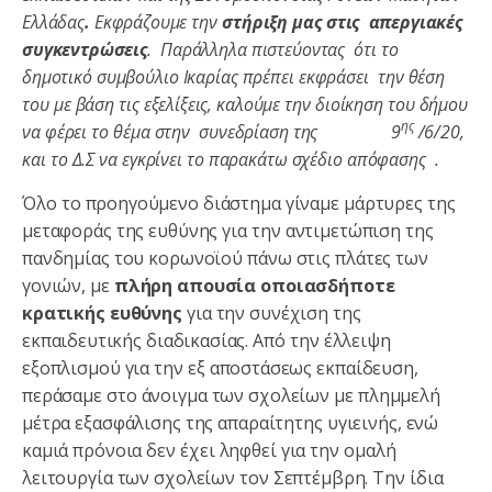
Ελλάδας
.
Εκφράζουμε την
στήριξη μας στις
απεργιακές
συγκεντρώσεις
.
Παράλληλα πιστεύοντας ότι το
δημοτικό συμβούλιο Ικαρίας πρέπει εκφράσει την θέση
του με βάση τις εξελίξεις, καλούμε την διοίκηση του δήμου
ης
να φέρει το θέμα στην συνεδρίαση της 9
/6/20,
και το Δ.Σ να εγκρίνει το παρακάτω σχέδιο απόφασης .
Όλο το προηγούμενο διάστημα γίναμε μάρτυρες της
μεταφοράς της ευθύνης για την αντιμετώπιση της
πανδημίας του κορωνοϊού πάνω στις πλάτες των
γονιών, με
πλήρη απουσία οποιασδήποτε
κρατικής ευθύνης
για την συνέχιση της
εκπαιδευτικής διαδικασίας. Από την έλλειψη
εξοπλισμού για την εξ αποστάσεως εκπαίδευση,
περάσαμε στο άνοιγμα των σχολείων με πλημμελή
μέτρα εξασφάλισης της απαραίτητης υγιεινής, ενώ
καμιά πρόνοια δεν έχει ληφθεί για την ομαλή
λειτουργία των σχολείων τον Σεπτέμβρη. Την ίδια