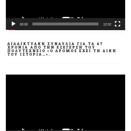
00:00
12:02
ΔΙΑΔΙΚΤΥΑΚΉ ΣΥΝΑΥΛΊΑ ΓΙΑ ΤΑ 47
ΧΡΌΝΙΑ ΑΠΌ ΤΗΝ ΕΞΈΓΕΡΣΗ ΤΟΥ
ΠΟΛΥΤΕΧΝΕΊΟ «Ο ΔΡΌΜΟΣ ΈΧΕΙ ΤΗ ΔΙΚΉ
ΤΟΥ ΙΣΤΟΡΊΑ…».
Πρόγραμμα
Αναπαραγωγής
Βίντεο