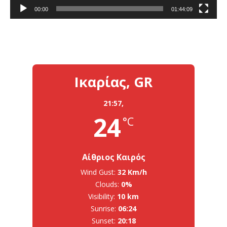
00:00
01:44:09
Ικαρίας, GR
21:57,
24
°C
Αίθριος Καιρός
Wind Gust:
32 Km/h
Clouds:
0%
Visibility:
10 km
Sunrise:
06:24
Sunset:
20:18