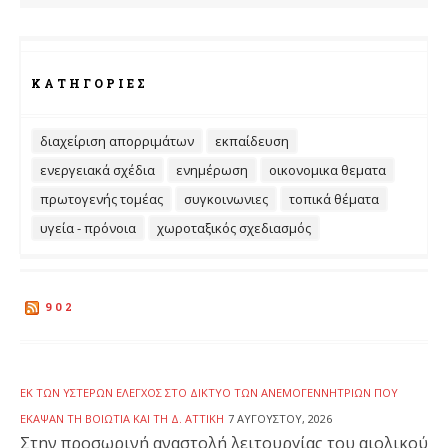
ΚΑΤΗΓΟΡΊΕΣ
διαχείριση απορριμάτων
εκπαίδευση
ενεργειακά σχέδια
ενημέρωση
οικονομικα θεματα
πρωτογενής τομέας
συγκοινωνιες
τοπικά θέματα
υγεία - πρόνοια
χωροταξικός σχεδιασμός
902
ΕΚ ΤΩΝ ΥΣΤΈΡΩΝ ΈΛΕΓΧΟΣ ΣΤΟ ΔΊΚΤΥΟ ΤΩΝ ΑΝΕΜΟΓΕΝΝΗΤΡΙΏΝ ΠΟΥ
ΈΚΑΨΑΝ ΤΗ ΒΟΙΩΤΊΑ ΚΑΙ ΤΗ Δ. ΑΤΤΙΚΉ
7 ΑΥΓΟΎΣΤΟΥ, 2026
Στην προσωρινή αναστολή λειτουργίας του αιολικού