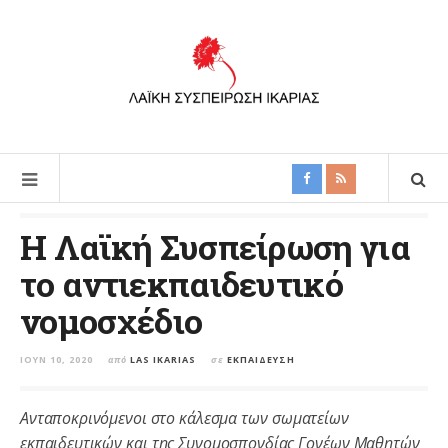
Η Λαϊκή Συσπείρωση για
το αντιεκπαιδευτικό
νομοσχέδιο
ΙΟΎΝ 10, 2020
από
LAS IKARIAS
σε
ΕΚΠΑΊΔΕΥΣΗ
Ανταποκρινόμενοι στο κάλεσμα των σωματείων
εκπαιδευτικών και της
Συνομοσπονδίας Γονέων Μαθητών