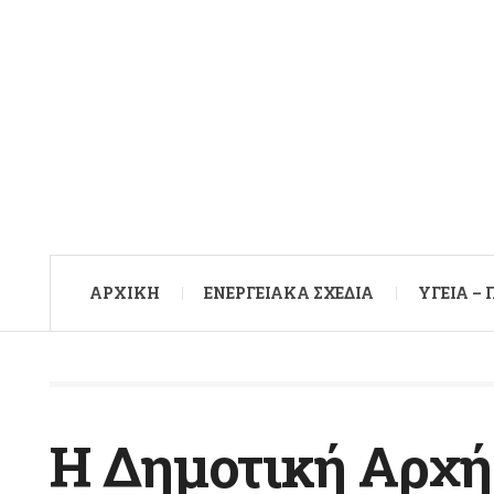
ΑΡXΙΚΉ
ΕΝΕΡΓΕΙΑΚΆ ΣΧΈΔΙΑ
ΥΓΕΊΑ –
Η Δημοτική Αρχή 