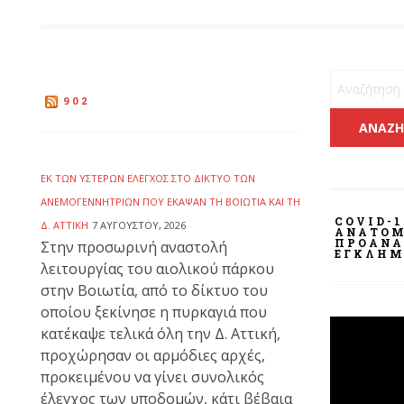
Αναζήτηση 
902
ΕΚ ΤΩΝ ΥΣΤΈΡΩΝ ΈΛΕΓΧΟΣ ΣΤΟ ΔΊΚΤΥΟ ΤΩΝ
ΑΝΕΜΟΓΕΝΝΗΤΡΙΏΝ ΠΟΥ ΈΚΑΨΑΝ ΤΗ ΒΟΙΩΤΊΑ ΚΑΙ ΤΗ
COVID-1
Δ. ΑΤΤΙΚΉ
7 ΑΥΓΟΎΣΤΟΥ, 2026
ΑΝΑΤΟΜ
ΠΡΟΑΝΑ
Στην προσωρινή αναστολή
ΕΓΚΛΉΜ
λειτουργίας του αιολικού πάρκου
στην Βοιωτία, από το δίκτυο του
οποίου ξεκίνησε η πυρκαγιά που
Πρόγραμμ
κατέκαψε τελικά όλη την Δ. Αττική,
Αναπαραγ
προχώρησαν οι αρμόδιες αρχές,
Βίντεο
προκειμένου να γίνει συνολικός
έλεγχος των υποδομών, κάτι βέβαια