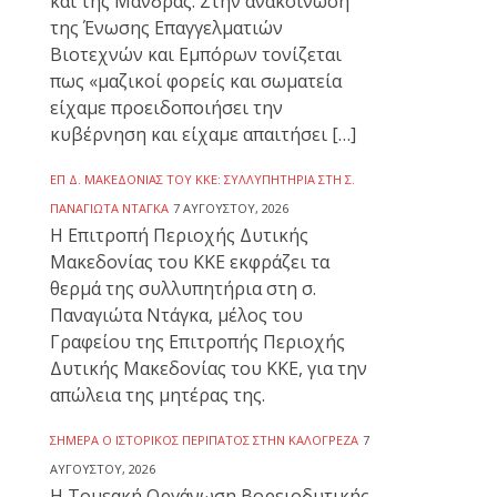
και της Μάνδρας. Στην ανακοίνωση
της Ένωσης Επαγγελματιών
Βιοτεχνών και Εμπόρων τονίζεται
πως «μαζικοί φορείς και σωματεία
είχαμε προειδοποιήσει την
κυβέρνηση και είχαμε απαιτήσει […]
ΕΠ Δ. ΜΑΚΕΔΟΝΊΑΣ ΤΟΥ ΚΚΕ: ΣΥΛΛΥΠΗΤΉΡΙΑ ΣΤΗ Σ.
ΠΑΝΑΓΙΏΤΑ ΝΤΆΓΚΑ
7 ΑΥΓΟΎΣΤΟΥ, 2026
Η Επιτροπή Περιοχής Δυτικής
Μακεδονίας του ΚΚΕ εκφράζει τα
θερμά της συλλυπητήρια στη σ.
Παναγιώτα Ντάγκα, μέλος του
Γραφείου της Επιτροπής Περιοχής
Δυτικής Μακεδονίας του ΚΚΕ, για την
απώλεια της μητέρας της.
ΣΉΜΕΡΑ Ο ΙΣΤΟΡΙΚΌΣ ΠΕΡΊΠΑΤΟΣ ΣΤΗΝ ΚΑΛΟΓΡΈΖΑ
7
ΑΥΓΟΎΣΤΟΥ, 2026
Η Τομεακή Οργάνωση Βορειοδυτικής