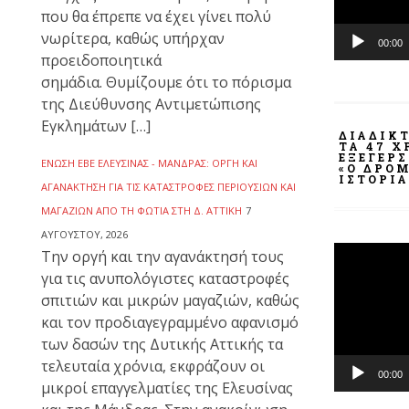
που θα έπρεπε να έχει γίνει πολύ
νωρίτερα, καθώς υπήρχαν
00:00
προειδοποιητικά
σημάδια. Θυμίζουμε ότι το πόρισμα
της Διεύθυνσης Αντιμετώπισης
Εγκλημάτων […]
ΔΙΑΔΙΚ
ΤΑ 47 
ΕΞΈΓΕΡ
ΈΝΩΣΗ ΕΒΕ ΕΛΕΥΣΊΝΑΣ - ΜΆΝΔΡΑΣ: ΟΡΓΉ ΚΑΙ
«Ο ΔΡΌΜ
ΙΣΤΟΡΊΑ
ΑΓΑΝΆΚΤΗΣΗ ΓΙΑ ΤΙΣ ΚΑΤΑΣΤΡΟΦΈΣ ΠΕΡΙΟΥΣΙΏΝ ΚΑΙ
ΜΑΓΑΖΙΏΝ ΑΠΌ ΤΗ ΦΩΤΙΆ ΣΤΗ Δ. ΑΤΤΙΚΉ
7
ΑΥΓΟΎΣΤΟΥ, 2026
Πρόγραμμ
Την οργή και την αγανάκτησή τους
Αναπαραγ
για τις ανυπολόγιστες καταστροφές
Βίντεο
σπιτιών και μικρών μαγαζιών, καθώς
και τον προδιαγεγραμμένο αφανισμό
των δασών της Δυτικής Αττικής τα
τελευταία χρόνια, εκφράζουν οι
00:00
μικροί επαγγελματίες της Ελευσίνας