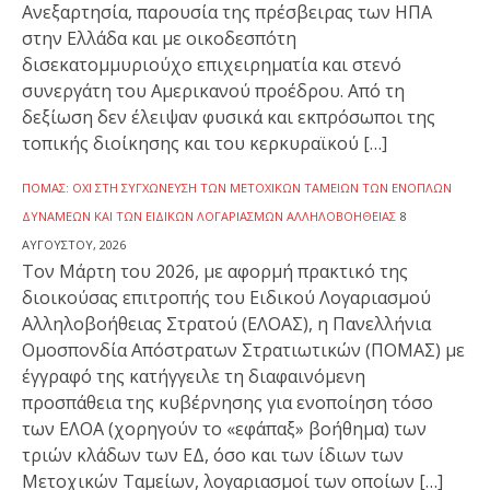
Ανεξαρτησία, παρουσία της πρέσβειρας των ΗΠΑ
στην Ελλάδα και με οικοδεσπότη
δισεκατομμυριούχο επιχειρηματία και στενό
συνεργάτη του Αμερικανού προέδρου. Από τη
δεξίωση δεν έλειψαν φυσικά και εκπρόσωποι της
τοπικής διοίκησης και του κερκυραϊκού […]
ΠΟΜΑΣ: ΌΧΙ ΣΤΗ ΣΥΓΧΏΝΕΥΣΗ ΤΩΝ ΜΕΤΟΧΙΚΏΝ ΤΑΜΕΊΩΝ ΤΩΝ ΕΝΌΠΛΩΝ
ΔΥΝΆΜΕΩΝ ΚΑΙ ΤΩΝ ΕΙΔΙΚΏΝ ΛΟΓΑΡΙΑΣΜΏΝ ΑΛΛΗΛΟΒΟΗΘΕΊΑΣ
8
ΑΥΓΟΎΣΤΟΥ, 2026
Τον Μάρτη του 2026, με αφορμή πρακτικό της
διοικούσας επιτροπής του Ειδικού Λογαριασμού
Αλληλοβοήθειας Στρατού (ΕΛΟΑΣ), η Πανελλήνια
Ομοσπονδία Απόστρατων Στρατιωτικών (ΠΟΜΑΣ) με
έγγραφό της κατήγγειλε τη διαφαινόμενη
προσπάθεια της κυβέρνησης για ενοποίηση τόσο
των ΕΛΟΑ (χορηγούν το «εφάπαξ» βοήθημα) των
τριών κλάδων των ΕΔ, όσο και των ίδιων των
Μετοχικών Ταμείων, λογαριασμοί των οποίων […]