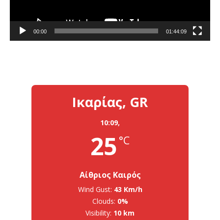
00:00
01:44:09
Ικαρίας, GR
10:09,
25
°C
Αίθριος Καιρός
Wind Gust:
43 Km/h
Clouds:
0%
Visibility:
10 km