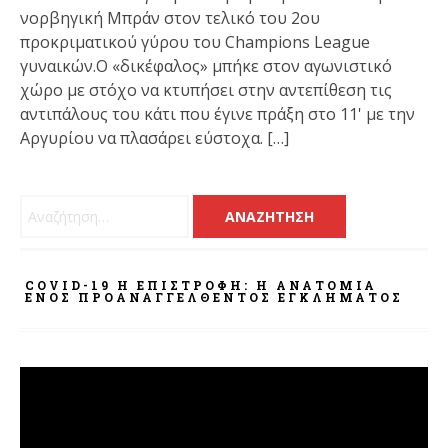
νορβηγική Μπράν στον τελικό του 2ου
προκριματικού γύρου του Champions League
γυναικών.Ο «δικέφαλος» μπήκε στον αγωνιστικό
χώρο με στόχο να κτυπήσει στην αντεπίθεση τις
αντιπάλους του κάτι που έγινε πράξη στο 11' με την
Αργυρίου να πλασάρει εύστοχα. […]
Αναζήτηση για:
COVID-19 Η ΕΠΙΣΤΡΟΦΗ: Η ΑΝΑΤΟΜΊΑ
ΕΝΌΣ ΠΡΟΑΝΑΓΓΕΛΘΈΝΤΟΣ ΕΓΚΛΉΜΑΤΟΣ
Πρόγραμμα
Αναπαραγωγής
Βίντεο