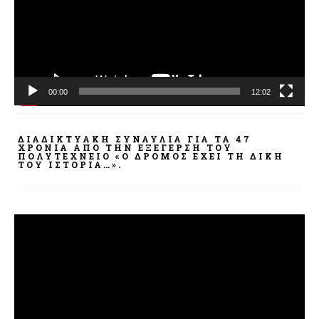
00:00
12:02
ΔΙΑΔΙΚΤΥΑΚΉ ΣΥΝΑΥΛΊΑ ΓΙΑ ΤΑ 47
ΧΡΌΝΙΑ ΑΠΌ ΤΗΝ ΕΞΈΓΕΡΣΗ ΤΟΥ
ΠΟΛΥΤΕΧΝΕΊΟ «Ο ΔΡΌΜΟΣ ΈΧΕΙ ΤΗ ΔΙΚΉ
ΤΟΥ ΙΣΤΟΡΊΑ…».
Πρόγραμμα
Αναπαραγωγής
Βίντεο