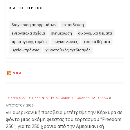
ΚΑΤΗΓΟΡΊΕΣ
διαχείριση απορριμάτων
εκπαίδευση
ενεργειακά σχέδια
ενημέρωση
οικονομικα θεματα
πρωτογενής τομέας
συγκοινωνιες
τοπικά θέματα
υγεία - πρόνοια
χωροταξικός σχεδιασμός
902
ΤΕ ΚΈΡΚΥΡΑΣ ΤΟΥ ΚΚΕ: ΦΙΈΣΤΕΣ ΚΑΙ ΧΛΙΔΉ, ΠΡΌΚΛΗΣΗ ΓΙΑ ΤΟ ΛΑΌ
8
ΑΥΓΟΎΣΤΟΥ, 2026
«Η αμερικανική πρεσβεία μετέτρεψε την Κέρκυρα σε
φόντο μιας ακόμη φιέστας του εορτασμού "Freedom
250", για τα 250 χρόνια από την Αμερικανική