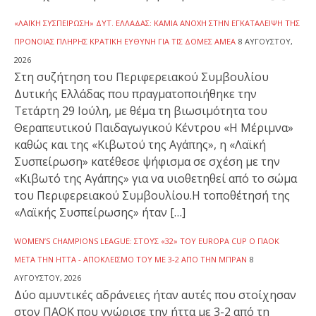
«ΛΑΪΚΉ ΣΥΣΠΕΊΡΩΣΗ» ΔΥΤ. ΕΛΛΆΔΑΣ: ΚΑΜΊΑ ΑΝΟΧΉ ΣΤΗΝ ΕΓΚΑΤΆΛΕΙΨΗ ΤΗΣ
ΠΡΌΝΟΙΑΣ ΠΛΉΡΗΣ ΚΡΑΤΙΚΉ ΕΥΘΎΝΗ ΓΙΑ ΤΙΣ ΔΟΜΈΣ ΑΜΕΑ
8 ΑΥΓΟΎΣΤΟΥ,
2026
Στη συζήτηση του Περιφερειακού Συμβουλίου
Δυτικής Ελλάδας που πραγματοποιήθηκε την
Τετάρτη 29 Ιούλη, με θέμα τη βιωσιμότητα του
Θεραπευτικού Παιδαγωγικού Κέντρου «Η Μέριμνα»
καθώς και της «Κιβωτού της Αγάπης», η «Λαϊκή
Συσπείρωση» κατέθεσε ψήφισμα σε σχέση με την
«Κιβωτό της Αγάπης» για να υιοθετηθεί από το σώμα
του Περιφερειακού Συμβουλίου.Η τοποθέτησή της
«Λαϊκής Συσπείρωσης» ήταν […]
WOMEN’S CHAMPIONS LEAGUE: ΣΤΟΥΣ «32» ΤΟΥ EUROPA CUP Ο ΠΑΟΚ
ΜΕΤΆ ΤΗΝ ΉΤΤΑ - ΑΠΟΚΛΕΙΣΜΌ ΤΟΥ ΜΕ 3-2 ΑΠΌ ΤΗΝ ΜΠΡΑΝ
8
ΑΥΓΟΎΣΤΟΥ, 2026
Δύο αμυντικές αδράνειες ήταν αυτές που στοίχησαν
στον ΠΑΟΚ που γνώρισε την ήττα με 3-2 από τη