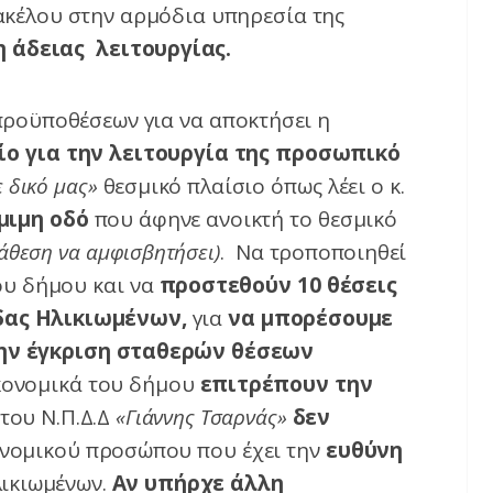
ακέλου στην αρμόδια υπηρεσία της
 άδειας λειτουργίας.
προϋποθέσεων για να αποκτήσει η
ίο για την λειτουργία της προσωπικό
 δικό μας»
θεσμικό πλαίσιο όπως λέει ο κ.
μιμη οδό
που άφηνε ανοικτή το θεσμικό
διάθεση να αμφισβητήσει)
. Να τροποποιηθεί
υ δήμου και να
προστεθούν 10 θέσεις
δας Ηλικιωμένων,
για
να μπορέσουμε
την έγκριση σταθερών θέσεων
ικονομικά του δήμου
επιτρέπουν την
 του Ν.Π.Δ.Δ
«Γιάννης Τσαρνάς»
δεν
 νομικού προσώπου που έχει την
ευθύνη
ικιωμένων.
Αν υπήρχε άλλη