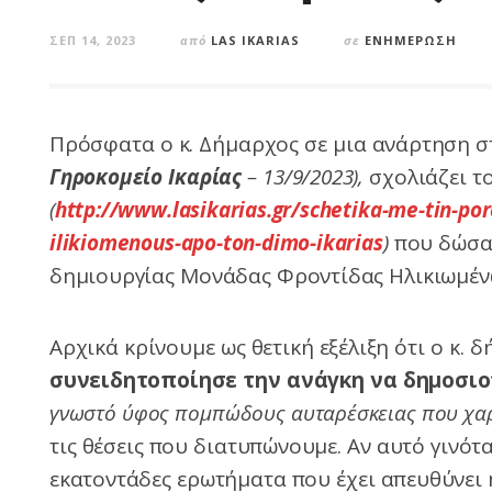
ΣΕΠ 14, 2023
από
LAS IKARIAS
σε
ΕΝΗΜΈΡΩΣΗ
Πρόσφατα ο κ. Δήμαρχος σε μια ανάρτηση 
Γηροκομείο Ικαρίας
–
13/9/2023),
σχολιάζει τ
(
http://www.lasikarias.gr/schetika-me-tin-por
ilikiomenous-apo-ton-dimo-ikarias
)
που δώσαμ
δημιουργίας Μονάδας Φροντίδας Ηλικιωμένω
Αρχικά κρίνουμε ως θετική εξέλιξη ότι ο κ. 
συνειδητοποίησε την ανάγκη να δημοσιο
γνωστό ύφος
πομπώδους αυταρέσκειας που χαρα
τις θέσεις που διατυπώνουμε. Αν αυτό γινότ
εκατοντάδες ερωτήματα που έχει απευθύνει