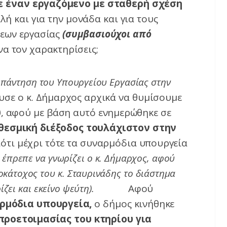
 έναν εργαζόμενο με σταθερή σχέση
ή και για την μονάδα και για τους
εων εργασίας
(συμβασιούχοι από
α τον χαρακτηρίσεις;
Απάντηση του Υπουργείου
E
ργασίας στην
υσε ο κ. Δήμαρχος αρχικά να θυμίσουμε
υ
, αφού με βάση αυτό ενημερώθηκε σε
 θεσμική διέξοδος τουλάχιστον στην
ότι μέχρι τότε τα συναρμόδια υπουργεία
 έπρεπε να γνωρίζει ο κ. Δήμαρχος, αφού
ροκάτοχος του κ. Σταυρινάδης το διάστημα
κτηρίζει και εκείνο ψεύτη).
Αφού
ρμόδια υπουργεία,
ο δήμος κινήθηκε
προετοιμασίας του κτηρίου για