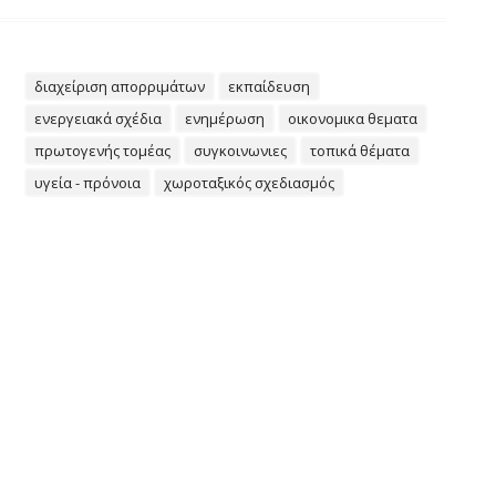
διαχείριση απορριμάτων
εκπαίδευση
ενεργειακά σχέδια
ενημέρωση
οικονομικα θεματα
πρωτογενής τομέας
συγκοινωνιες
τοπικά θέματα
υγεία - πρόνοια
χωροταξικός σχεδιασμός