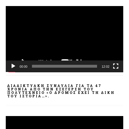
Πρόγραμμα
Αναπαραγωγής
Βίντεο
00:00
12:02
ΔΙΑΔΙΚΤΥΑΚΉ ΣΥΝΑΥΛΊΑ ΓΙΑ ΤΑ 47
ΧΡΌΝΙΑ ΑΠΌ ΤΗΝ ΕΞΈΓΕΡΣΗ ΤΟΥ
ΠΟΛΥΤΕΧΝΕΊΟ «Ο ΔΡΌΜΟΣ ΈΧΕΙ ΤΗ ΔΙΚΉ
ΤΟΥ ΙΣΤΟΡΊΑ…».
Πρόγραμμα
Αναπαραγωγής