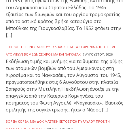
το 1931, γιος αγωνιστών της ΕΑΜικής Αντίστασης και
του Δημοκρατικού Στρατού Ελλάδας. Το 1946
εξαιτίας των διωγμών και του οργίου τρομοκρατίας
από το αστικό κράτος βρήκε καταφύγιο στο
Μπούλκες της Γιουγκοσλαβίας. Το 1952 φτάνει στην
[…]
ΕΠΙΤΡΟΠΉ ΕΙΡΉΝΗΣ ΛΈΣΒΟΥ: ΕΚΔΉΛΩΣΗ ΓΙΑ ΤΑ 81 ΧΡΌΝΙΑ ΑΠΌ ΤΗ ΡΊΨΗ
ΑΤΟΜΙΚΏΝ ΒΟΜΒΏΝ ΣΕ ΧΙΡΟΣΊΜΑ ΚΑΙ ΝΑΓΚΑΣΆΚΙ
7 ΑΥΓΟΎΣΤΟΥ, 2026
Εκδήλωση τιμής και μνήμης για τα θύματα της ρίψης
των ατομικών βομβών από του Αμερικάνους στη
Χιροσίμα και το Ναγκασάκι, τον Αύγουστο του 1945,
πραγματοποιήθηκε στις 6 Αυγούστου στην πλατεία
Σαπφούς στην Μυτιλήνη.Η εκδήλωση άνοιξε με την
απαγγελία από την Κατερίνα Κομνηνάκα, του
ποιήματος του Φώτη Αγγουλέ, «Ναγκασάκι». Βασικός
ομιλητής της συγκέντρωσης, ήταν ο Νάσος […]
ΒΌΡΕΙΑ ΚΟΡΈΑ: ΝΈΑ ΔΟΚΙΜΑΣΤΙΚΉ ΕΚΤΌΞΕΥΣΗ ΠΥΡΑΎΛΟΥ ΠΡΟΣ ΤΗ
ΘΆΛΑΣΣΑ ΤΗΣ ΙΑΠΩΝΊΑΣ
7 ΑΥΓΟΎΣΤΟΥ, 2026