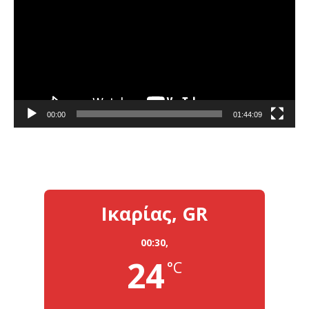
Βίντεο
00:00
01:44:09
Ικαρίας, GR
00:30,
24
°C