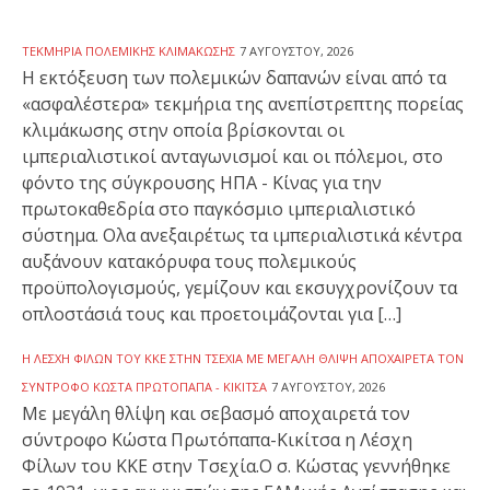
ΤΕΚΜΉΡΙΑ ΠΟΛΕΜΙΚΉΣ ΚΛΙΜΆΚΩΣΗΣ
7 ΑΥΓΟΎΣΤΟΥ, 2026
Η εκτόξευση των πολεμικών δαπανών είναι από τα
«ασφαλέστερα» τεκμήρια της ανεπίστρεπτης πορείας
κλιμάκωσης στην οποία βρίσκονται οι
ιμπεριαλιστικοί ανταγωνισμοί και οι πόλεμοι, στο
φόντο της σύγκρουσης ΗΠΑ - Κίνας για την
πρωτοκαθεδρία στο παγκόσμιο ιμπεριαλιστικό
σύστημα. Ολα ανεξαιρέτως τα ιμπεριαλιστικά κέντρα
αυξάνουν κατακόρυφα τους πολεμικούς
προϋπολογισμούς, γεμίζουν και εκσυγχρονίζουν τα
οπλοστάσιά τους και προετοιμάζονται για […]
Η ΛΈΣΧΗ ΦΊΛΩΝ ΤΟΥ ΚΚΕ ΣΤΗΝ ΤΣΕΧΊΑ ΜΕ ΜΕΓΆΛΗ ΘΛΊΨΗ ΑΠΟΧΑΙΡΕΤΆ ΤΟΝ
ΣΎΝΤΡΟΦΟ ΚΏΣΤΑ ΠΡΩΤΌΠΑΠΑ - ΚΙΚΊΤΣΑ
7 ΑΥΓΟΎΣΤΟΥ, 2026
Με μεγάλη θλίψη και σεβασμό αποχαιρετά τον
σύντροφο Κώστα Πρωτόπαπα-Κικίτσα η Λέσχη
Φίλων του ΚΚΕ στην Τσεχία.Ο σ. Κώστας γεννήθηκε