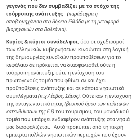
γεγονός που δεν συμβαδίζει με το στόχο της
ισόρροπης ανάπτυξης
(παράδειγμα η
αποβιομηχάνιση στη Βόρειο Ελλάδα με τη μεταφορά
βιομηχανιών στα Βαλκάνια).
Κυρίες & κύριοι συνάδελφοι
, όσο οι σχεδιασμοί
των ελληνικών κυβερνήσεων κινούνται στη λογική
της δημιουργίας ευνοϊκών προϋποθέσεων για το
κεφάλαιο δε πρόκειται να διασφαλισθεί ούτε η
ισόρροπη ανάπτυξη, ούτε η ενίσχυση του
πρωτογενούς τομέα που φθίνει αν και έχει
προϋποθέσεις ανάπτυξης και σε κάποια νησιωτικά
συμπλέγματα
(π.χ Λέσβος, Σάμος).
Ούτε καν η ενίσχυση
της ανταγωνιστικότητας
(βασικού όρου των πολιτικών
κατευθύνσεων της Ε.Ε)
του τουρισμού, του μοναδικού
τομέα που υπάρχει ενδιαφέρον ανάπτυξης στα νησιά
μας διασφαλίζεται.
Αυτό προκύπτει από τη πικρή
εμπειρία πολλών νησιωτικών περιοχών που έχουν