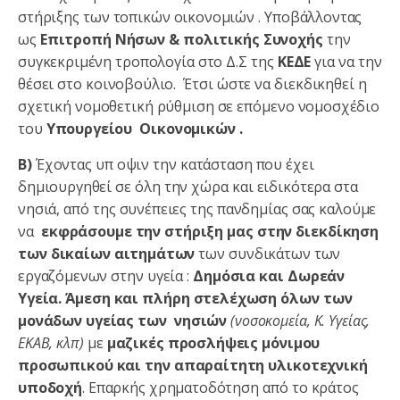
στήριξης των τοπικών οικονομιών . Υποβάλλοντας
ως
Επιτροπή Νήσων & πολιτικής Συνοχής
την
συγκεκριμένη τροπολογία στo Δ.Σ της
ΚΕΔΕ
για να την
θέσει στο κοινοβούλιο. Έτσι ώστε να διεκδικηθεί η
σχετική νομοθετική ρύθμιση σε επόμενο νομοσχέδιο
του
Υπουργείου Οικονομικών .
Β)
Έχοντας υπ οψιν την κατάσταση που έχει
δημιουργηθεί σε όλη την χώρα και ειδικότερα στα
νησιά, από της συνέπειες της πανδημίας σας καλούμε
να
εκφράσουμε την στήριξη μας
στην διεκδίκηση
των
δικαίων αιτημάτων
των συνδικάτων των
εργαζόμενων στην υγεία :
Δημόσια και Δωρεάν
Υγεία. Άμεση και πλήρη στελέχωση όλων των
μονάδων υγείας των νησιών
(νοσοκομεία, Κ. Υγείας,
ΕΚΑΒ, κλπ)
με
μαζικές προσλήψεις μόνιμου
προσωπικού και την απαραίτητη υλικοτεχνική
υποδοχή
. Επαρκής χρηματοδότηση από το κράτος