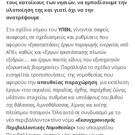
τους κατοίκους των νησιών, να εμποδίσουμε την
υλοποίηση της και γιατί όχι να την
ανατρέψουμε
.
Στο σχέδιο νόμου του
ΥΠΕΝ,
γίνονται σαφείς
αναφορές σε σχεδιασμούς και ρυθμίσεις που
αφορούν
«Εγκαταστάσεις έργων παραγωγής ενεργείας από
ΑΠΕ»,
καθώς και
«Έργων εγκατάστασης πλωτών
εξεδρών….. και έργων παντός είδους που εξυπηρετούν
εξορυκτικές βιομηχανίες»
. Παράλληλα το σχέδιο νόμου
εισηγείται τροποποιήσεις της νομοθεσίας που
αφορούν την
απευθείας παραχώρηση
για εκτέλεση
έργων
«
του αιγιαλού, παραλίας, όχθης, παρόχθιας ζώνης,
υδάτινου στοιχείου, πυθμένα και υπεδάφους του βυθού
της θάλασσας, λιμνοθάλασσας, λίμνης και κοίτης
πλεύσιμου ποταμού».
Όλα αυτά σε συνδυασμό με το
νέο περιβαλλοντοκτόνο νόμο
«Εκσυγχρονισμός
Περιβαλλοντικής Νομοθεσίας»
του υπουργείου
Περιβάλλοντος, πιστεύω ότι πρέπει να μας