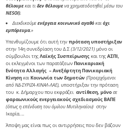
θέλουμε
και τι
δεν θέλουμε
να χρηματοδοτηθεί μέσω του
NESOI)
.
Διεκδικούμε
ενέργεια κοινωνικό αγαθό
και
όχι
εμπόρευμα
.»
Υπενθυμίζουμε ότι αυτή την
πρόταση υποστήριξαν
στην 14η συνεδρίαση του Δ.Σ
(3/12/2021)
μόνο οι
σύμβουλοι της
Λαϊκής Συσπείρωσης
και της
ΑΣΠΙ,
οι εκλεγμένοι των παρατάξεων
Πανικαριακή
Ενότητα Αλλαγής – Ανεξάρτητη Πανικαριακή
Κίνηση
και
Κοινωνία των δημοτών
(Προερχόμενοι
από ΝΔ-ΣΥΡΙΖΑ-ΚΙΝΑΛ-ΛΑΕ),
υποστήριξαν την πρόταση
του κ. Δήμαρχου που εκφράζει
αντίθεση, μόνο
σε
φαραωνικούς ενεργειακούς σχεδιασμούς ΒΑΠΕ
(όπως η επένδυση του όμιλου Μυτιληναίου)
στην
Ικαρία…..
Άποψη μας είναι πως οι αντιρρήσεις που δεν βάζουν