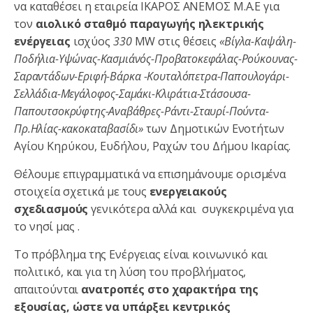
να καταθέσει η εταιρεία ΙΚΑΡΟΣ ΑΝΕΜΟΣ Μ.Α.Ε για
τον
αιολικό σταθμό παραγωγής ηλεκτρικής
ενέργειας
ισχύος
330
MW στις θέσεις
«Βίγλα-Καψάλη-
Ποδήλια-Υψώνας-Κασμιάνός-Προβατοκεφάλας-Ρούκουνας-
Σαραντάδων-Εριφή-Βάρκα -Κουταλόπετρα-Παπουλογάρι-
Σελλάδια-Μεγάλοφος-Σαμάκι-Κλιράτια-Στάσουσα-
Παπουτσοκρύφτης-Αναβάθρες-Ράντι-Σταυρί-Πούντα-
Πρ.Ηλίας-κακοκαταβασίδι»
των Δημοτικών Ενοτήτων
Αγίου Κηρύκου, Ευδήλου, Ραχών του Δήμου Ικαρίας.
Θέλουμε επιγραμματικά να επισημάνουμε ορισμένα
στοιχεία σχετικά με τους
ενεργειακούς
σχεδιασμούς
γενικότερα αλλά και συγκεκριμένα για
το νησί μας .
Το πρόβλημα της Ενέργειας είναι κοινωνικό και
πολιτικό, και για τη λύση του προβλήματος,
απαιτούνται
ανατροπές στο χαρακτήρα της
εξουσίας, ώστε να υπάρξει κεντρικός