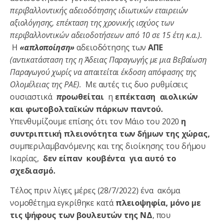
περιβαλλοντικής αδειοδότησης ιδιωτικών εταιρειών
αξιολόγησης, επέκταση της χρονικής ισχύος των
περιβαλλοντικών αδειοδοτήσεων από 10 σε 15 έτη κ.α.).
Η
«απλοποίηση»
αδειοδότησης των
ΑΠΕ
(αντικατάσταση της η Άδειας Παραγωγής με μια Βεβαίωση
Παραγωγού χωρίς να απαιτείται έκδοση απόφασης της
Ολομέλειας της ΡΑΕ).
Με αυτές τις δυο ρυθμίσεις
ουσιαστικά
π
ροωθείται
η
επέκταση αιολικών
και φωτοβολταϊκών πάρκων παντού.
Υπενθυμίζουμε επίσης ότι τον Μάιο του 2020
η
συντριπτική πλειονότητα των δήμων της χώρας,
συμπεριλαμβανόμενης και της διοίκησης του δήμου
Ικαρίας,
δεν είπαν κουβέντα για αυτό το
σχεδιασμό.
Τέλος πριν λίγες μέρες (28/7/2022) ένα ακόμα
νομοθέτημα εγκρίθηκε κατά
πλειοψηφία, μόνο με
τις ψήφους των βουλευτών της ΝΔ
, που