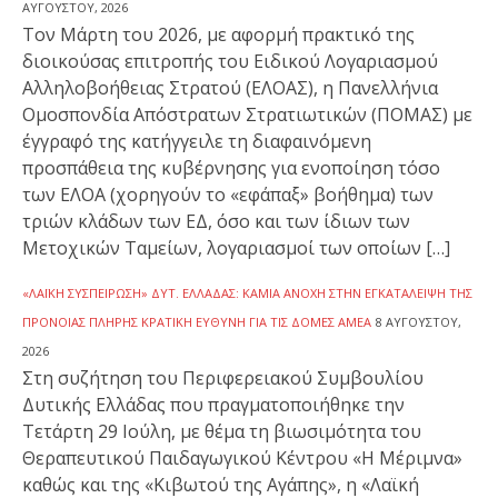
ΑΥΓΟΎΣΤΟΥ, 2026
Τον Μάρτη του 2026, με αφορμή πρακτικό της
διοικούσας επιτροπής του Ειδικού Λογαριασμού
Αλληλοβοήθειας Στρατού (ΕΛΟΑΣ), η Πανελλήνια
Ομοσπονδία Απόστρατων Στρατιωτικών (ΠΟΜΑΣ) με
έγγραφό της κατήγγειλε τη διαφαινόμενη
προσπάθεια της κυβέρνησης για ενοποίηση τόσο
των ΕΛΟΑ (χορηγούν το «εφάπαξ» βοήθημα) των
τριών κλάδων των ΕΔ, όσο και των ίδιων των
Μετοχικών Ταμείων, λογαριασμοί των οποίων […]
«ΛΑΪΚΉ ΣΥΣΠΕΊΡΩΣΗ» ΔΥΤ. ΕΛΛΆΔΑΣ: ΚΑΜΊΑ ΑΝΟΧΉ ΣΤΗΝ ΕΓΚΑΤΆΛΕΙΨΗ ΤΗΣ
ΠΡΌΝΟΙΑΣ ΠΛΉΡΗΣ ΚΡΑΤΙΚΉ ΕΥΘΎΝΗ ΓΙΑ ΤΙΣ ΔΟΜΈΣ ΑΜΕΑ
8 ΑΥΓΟΎΣΤΟΥ,
2026
Στη συζήτηση του Περιφερειακού Συμβουλίου
Δυτικής Ελλάδας που πραγματοποιήθηκε την
Τετάρτη 29 Ιούλη, με θέμα τη βιωσιμότητα του
Θεραπευτικού Παιδαγωγικού Κέντρου «Η Μέριμνα»
καθώς και της «Κιβωτού της Αγάπης», η «Λαϊκή