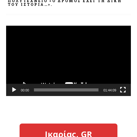
ΠΟΛΥΤΕΧΝΕΊΟ «Ο ΔΡΌΜΟΣ ΈΧΕΙ ΤΗ ΔΙΚΉ
ΤΟΥ ΙΣΤΟΡΊΑ…».
Πρόγραμμα
Αναπαραγωγής
Βίντεο
00:00
01:44:09
Ικαρίας, GR