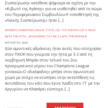
Συσπείρωση» κατέθεσε ψήφισμα σε σχέση με την
«Κιβωτό της Αγάπης» για να υιοθετηθεί από το σώμα
του Περιφερειακού Συμβουλίου.Η τοποθέτησή της
«Λαϊκής Συσπείρωσης» ήταν […]
WOMEN’S CHAMPIONS LEAGUE: ΣΤΟΥΣ «32» ΤΟΥ EUROPA CUP Ο ΠΑΟΚ
ΜΕΤΆ ΤΗΝ ΉΤΤΑ - ΑΠΟΚΛΕΙΣΜΌ ΤΟΥ ΜΕ 3-2 ΑΠΌ ΤΗΝ ΜΠΡΑΝ
8
ΑΥΓΟΎΣΤΟΥ, 2026
Δύο αμυντικές αδράνειες ήταν αυτές που στοίχησαν
στον ΠΑΟΚ που γνώρισε την ήττα με 3-2 από τη
νορβηγική Μπράν στον τελικό του 2ου
προκριματικού γύρου του Champions League
γυναικών.Ο «δικέφαλος» μπήκε στον αγωνιστικό
χώρο με στόχο να κτυπήσει στην αντεπίθεση τις
αντιπάλους του κάτι που έγινε πράξη στο 11' με την
Αργυρίου να πλασάρει εύστοχα. […]
Αναζήτηση για: