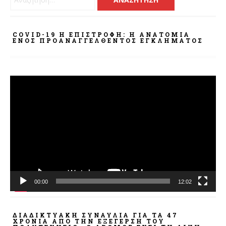
COVID-19 Η ΕΠΙΣΤΡΟΦΗ: Η ΑΝΑΤΟΜΊΑ
ΕΝΌΣ ΠΡΟΑΝΑΓΓΕΛΘΈΝΤΟΣ ΕΓΚΛΉΜΑΤΟΣ
Πρόγραμμα
Αναπαραγωγής
Βίντεο
00:00
12:02
ΔΙΑΔΙΚΤΥΑΚΉ ΣΥΝΑΥΛΊΑ ΓΙΑ ΤΑ 47
ΧΡΌΝΙΑ ΑΠΌ ΤΗΝ ΕΞΈΓΕΡΣΗ ΤΟΥ