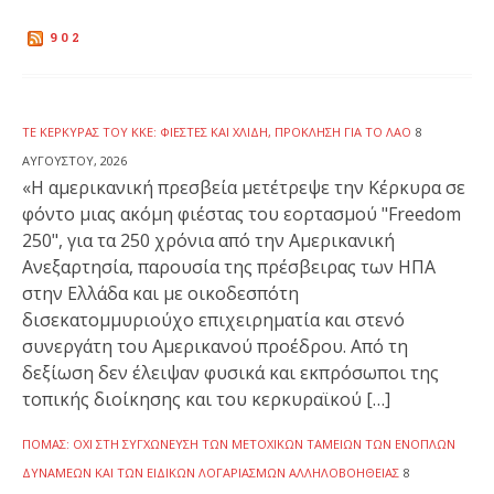
902
ΤΕ ΚΈΡΚΥΡΑΣ ΤΟΥ ΚΚΕ: ΦΙΈΣΤΕΣ ΚΑΙ ΧΛΙΔΉ, ΠΡΌΚΛΗΣΗ ΓΙΑ ΤΟ ΛΑΌ
8
ΑΥΓΟΎΣΤΟΥ, 2026
«Η αμερικανική πρεσβεία μετέτρεψε την Κέρκυρα σε
φόντο μιας ακόμη φιέστας του εορτασμού "Freedom
250", για τα 250 χρόνια από την Αμερικανική
Ανεξαρτησία, παρουσία της πρέσβειρας των ΗΠΑ
στην Ελλάδα και με οικοδεσπότη
δισεκατομμυριούχο επιχειρηματία και στενό
συνεργάτη του Αμερικανού προέδρου. Από τη
δεξίωση δεν έλειψαν φυσικά και εκπρόσωποι της
τοπικής διοίκησης και του κερκυραϊκού […]
ΠΟΜΑΣ: ΌΧΙ ΣΤΗ ΣΥΓΧΏΝΕΥΣΗ ΤΩΝ ΜΕΤΟΧΙΚΏΝ ΤΑΜΕΊΩΝ ΤΩΝ ΕΝΌΠΛΩΝ
ΔΥΝΆΜΕΩΝ ΚΑΙ ΤΩΝ ΕΙΔΙΚΏΝ ΛΟΓΑΡΙΑΣΜΏΝ ΑΛΛΗΛΟΒΟΗΘΕΊΑΣ
8