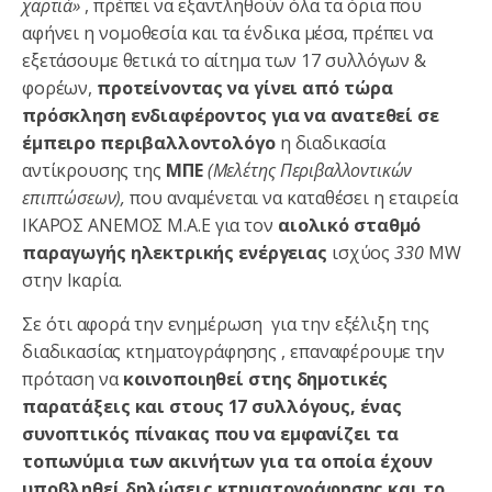
χαρτιά»
, πρέπει να εξαντληθούν όλα τα όρια που
αφήνει η νομοθεσία και τα ένδικα μέσα, πρέπει να
εξετάσουμε θετικά το αίτημα των 17 συλλόγων &
φορέων,
προτείνοντας να γίνει από τώρα
πρόσκληση ενδιαφέροντος για να ανατεθεί σε
έμπειρο περιβαλλοντολόγο
η διαδικασία
αντίκρουσης της
ΜΠΕ
(Μελέτης Περιβαλλοντικών
επιπτώσεων),
που αναμένεται να καταθέσει η εταιρεία
ΙΚΑΡΟΣ ΑΝΕΜΟΣ Μ.Α.Ε για τον
αιολικό σταθμό
παραγωγής ηλεκτρικής ενέργειας
ισχύος
330
MW
στην Ικαρία.
Σε ότι αφορά την ενημέρωση για την εξέλιξη της
διαδικασίας κτηματογράφησης , επαναφέρουμε την
πρόταση να
κοινοποιηθεί στης δημοτικές
παρατάξεις και στους 17 συλλόγους, ένας
συνοπτικός πίνακας που να εμφανίζει τα
τοπωνύμια των ακινήτων για τα οποία έχουν
υποβληθεί δηλώσεις κτηματογράφησης και το