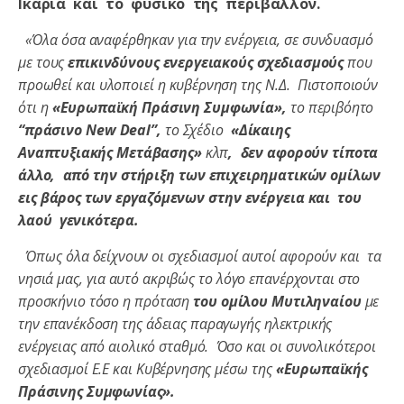
Ικαρία και το φυσικό της περιβάλλον.
«Όλα όσα αναφέρθηκαν για την ενέργεια, σε συνδυασμό
με τους
επικινδύνους ενεργειακούς σχεδιασμούς
που
προωθεί και υλοποιεί η κυβέρνηση της Ν.Δ. Πιστοποιούν
ότι η
«Ευρωπαϊκή Πράσινη Συμφωνία»,
το περιβόητο
“πράσινο New Deal”,
το Σχέδιο
«Δίκαιης
Αναπτυξιακής Μετάβασης»
κλπ
, δεν αφορούν τίποτα
άλλο, από την στήριξη των επιχειρηματικών ομίλων
εις βάρος των εργαζόμενων στην ενέργεια και του
λαού γενικότερα.
Όπως όλα δείχνουν οι σχεδιασμοί αυτοί αφορούν και τα
νησιά μας, για αυτό ακριβώς το λόγο επανέρχονται στο
προσκήνιο τόσο η πρόταση
του ομίλου Μυτιληναίου
με
την επανέκδοση της άδειας παραγωγής ηλεκτρικής
ενέργειας από αιολικό σταθμό. Όσο και οι συνολικότεροι
σχεδιασμοί Ε.Ε και Κυβέρνησης μέσω της
«Ευρωπαϊκής
Πράσινης Συμφωνίας».