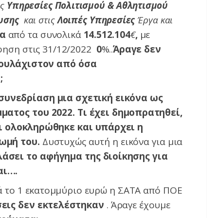
ις
Υπηρεσίες Πολιτισμού & Αθλητισμού
ευσης
και στις
Λοιπές Υπηρεσίες
Έργα και
τα
από τα συνολικά
14.512.104
€
,
με
φηση στις 31/12/2022
0
%..
Άραγε δεν
τουλάχιστον από όσα
;
συνεδρίαση μια σχετική εικόνα ως
ματος του 2022. Τι έχει δημοπρατηθεί,
 τι ολοκληρώθηκε και υπάρχει η
ωμή του.
Δυστυχώς αυτή η εικόνα για μια
άσει το αφήγημα της διοίκησης για
αι….
 το 1 εκατομμύριο ευρώ η ΣΑΤΑ από ΠΟΕ
σεις δεν εκτελέστηκαν
.
Άραγε έχουμε