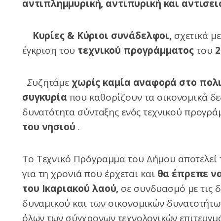
αντιπλημμυρική, αντιπυρική και αντισει
Κυρίες & Κύριοι συνάδελφοι,
σχετικά μ
έγκριση του
τεχνικού προγράμματος
του
2
Σ
υζητάμε
χωρίς καμία αναφορά στο πολι
συγκυρία
που καθορίζουν τα οικονομικά δε
δυνατότητα σύνταξης ενός τεχνικού προγρά
του νησιού
.
Το Τεχνικό Πρόγραμμα του Δήμου αποτελεί 
για τη χρονιά που έρχεται και
θα έπρεπε να
του Ικαριακού λαού,
σε συνδυασμό με τις δ
δυναμικού και των οικονομικών δυνατοτήτω
όλων των σύγχρονων τεχνολογικών επιτευγμ