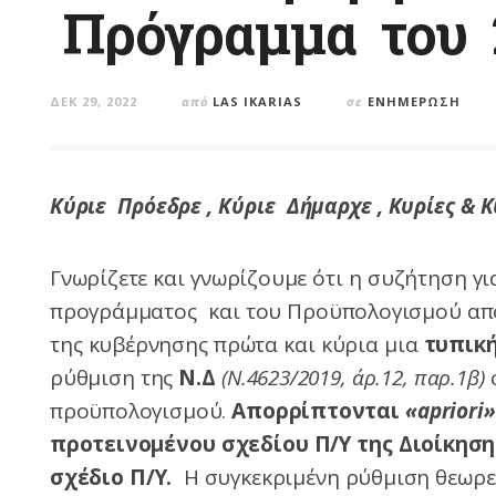
Πρόγραμμα του 
ΔΕΚ 29, 2022
από
LAS IKARIAS
σε
ΕΝΗΜΈΡΩΣΗ
Κύριε Πρόεδρε , Κύριε Δήμαρχε , Κυρίες & 
Γνωρίζετε και γνωρίζουμε ότι η συζήτηση γι
προγράμματος και του Προϋπολογισμού από τ
της κυβέρνησης πρώτα και κύρια μια
τυπική
ρύθμιση της
Ν.Δ
(Ν.4623/2019, άρ.12, παρ.1β)
προϋπολογισμού.
Α
πορρίπτονται
«
apriori
προτεινομένου σχεδίου Π/Υ της Διοίκηση
σχέδιο Π/Υ.
Η συγκεκριμένη ρύθμιση θεωρεί 