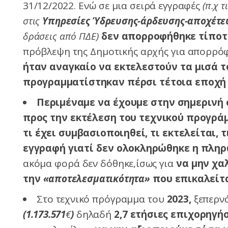
31/12/2022. Ενώ σε μια σειρά εγγραφές
(π.χ τ
στις
Υπηρεσίες Ύδρευσης-άρδευσης-αποχέτ
δράσεις από ΠΔΕ)
δεν απορροφήθηκε τίπο
πρόβλεψη της Δημοτικής αρχής για απορρό
ήταν αναγκαίο να εκτελεστούν τα μισά 
προγραμματίστηκαν πέρσι τέτοια εποχή 
Π
εριμέναμε να έχουμε στην σημερινή 
προς την εκτέλεση του τεχνικού προγράμ
τι έχει συμβασιοποιηθεί, τι εκτελείται,
εγγραφή γιατί δεν ολοκληρώθηκε η πληρ
ακόμα φορά δεν δόθηκε,ίσως για
να μην χαλ
την
«αποτελεσματικότητα»
που επικαλείτ
Στο τεχνικό πρόγραμμα του
2023,
ξεπερνά
(1.173.571
€
)
δηλαδή
2,7 ετήσιες επιχορηγή