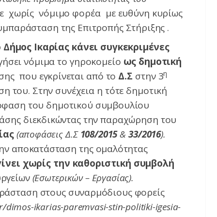
σε χωρίς νόμιμο φορέα με ευθύνη κυρίως
υμπαράσταση της Επιτροπής Στήριξης .
 Δήμος Ικαρίας κάνει συγκεκριμένες
γήσει νόμιμα το γηροκομείο
ως δημοτική
η
άσης που εγκρίνεται από το
Δ.Σ
στην 3
 του. Στην συνέχεια η τότε δημοτική
πόφαση του δημοτικού συμβουλίου
άσης διεκδικώντας την παραχώρηση του
ίας
(αποφάσεις Δ.Σ
108/2015
&
33/2016
).
 την αποκατάσταση της ομαλότητας
γίνει χωρίς την καθοριστική συμβολή
υργείων
(Εσωτερικών – Εργασίας).
αράσταση στους συναρμόδιους φορείς
gr/dimos-ikarias-paremvasi-stin-politiki-igesia-