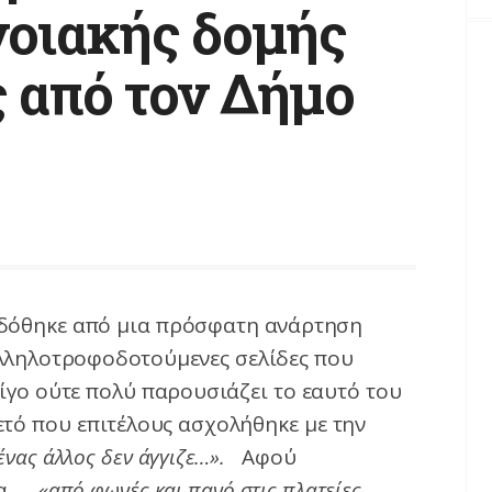
νοιακής δομής
 από τον Δήμο
 δόθηκε από μια πρόσφατη ανάρτηση
 αλληλοτροφοδοτούμενες σελίδες που
λίγο ούτε πολύ παρουσιάζει το εαυτό του
τό που επιτέλους ασχολήθηκε με την
νένας άλλος δεν άγγιζε…».
Αφού
α…..
«από φωνές και πανό στις πλατείες,