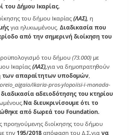
ί του Δήμου Ικαρίας.
οίκησης του δήμου Ικαρίας
(ΛΑΣ),
η
μής
για ηλικιωμένους.
Διαδικασία που
ρίοδο από την σημερινή διοίκηση του
 προϋπολογισμό του δήμου
(73.000)
με
μου Ικαρίας
(ΛΑΣ),
για να δημοπρατηθούν
υή των απαραίτητων υποδομών
,
oreio_aigaio/ikaria-pros-ylopoiisi-i-monada-
ν
διαδικασί
α
αδειοδότησης του κτηρίου
ιωμένους.
Να διευκρινίσουμε ότι το
θηκε από δωρεά του Foundation.
ης προηγούμενης διοίκησης του δήμου
με την
195/2018
απόφαση του Δ.Σ
,
για
να