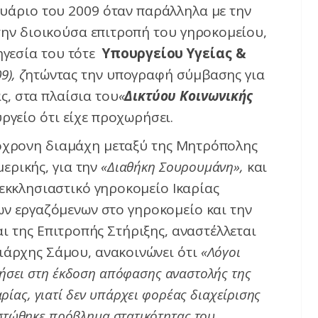
ουάριο του 2009 όταν παράλληλα με την
ην διοικούσα επιτροπή του γηροκομείου,
ηγεσία του τότε
Υπουργείου Υγείας &
9), ζ
ητώντας την υπογραφή σύμβασης για
, στα πλαίσια του
«
Δικτύου Κοινωνικής
ργείο ότι είχε προχωρήσει.
ρόχρονη διαμάχη μεταξύ της Μητρόπολης
ερικής, για την
«Διαθήκη Σουρουμάνη»,
και
εκκλησιαστικό γηροκομείο Ικαρίας
ων εργαζόμενων στο γηροκομείο και την
ι της Επιτροπής Στήριξης, αναστέλλεται
ρειάρχης Σάμου, ανακοινώνει ότι
«Λόγοι
ρήσει στη έκδοση απόφασης αναστολής της
αρίας, γιατί δεν υπάρχει φορέας διαχείρισης
πιστώθηκε πρόβλημα στατικότητας του