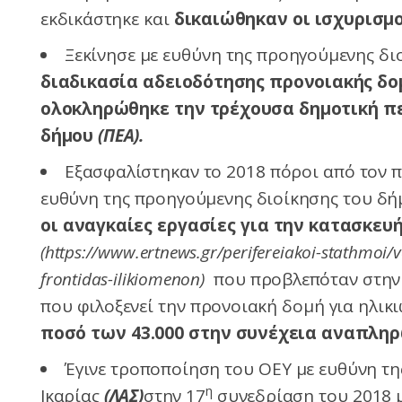
εκδικάστηκε και
δικαιώθηκαν οι ισχυρισμο
Ξεκίνησε με ευθύνη της προηγούμενης δι
διαδικασία αδειοδότησης
προνοιακής δο
ολοκληρώθηκε την τρέχουσα δημοτική πε
δήμου
(ΠΕΑ).
Εξασφαλίστηκαν το 2018 πόροι από τον
ευθύνη της προηγούμενης διοίκησης του δή
οι αναγκαίες εργασίες για την κατασκε
(https://www.ertnews.gr/perifereiakoi-stathmoi/v
frontidas-ilikiomenon)
που προβλεπόταν στη
που φιλοξενεί την προνοιακή δομή για ηλικ
ποσό των 43.
000
στην συνέχεια αναπληρώ
Έγινε τροποποίηση του ΟΕΥ με ευθύνη τ
η
Ικαρίας
(ΛΑΣ)
στην 17
συνεδρίαση του 2018 