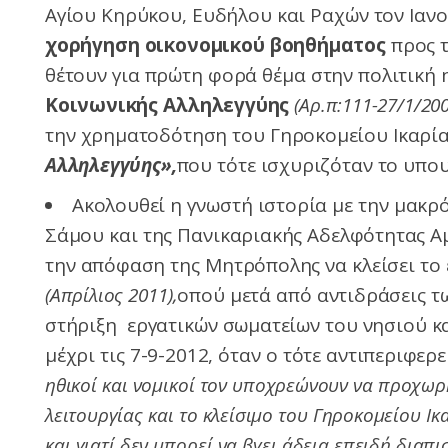
Αγίου Κηρύκου, Ευδήλου και Ραχών τον Ιαν
χορήγηση οικονομικού βοηθήματος
προς τ
θέτουν για πρώτη φορά θέμα στην πολιτική 
Κοινωνικής Αλληλεγγύης
(Αρ.π:111-27/1/200
την χρηματοδότηση του Γηροκομείου Ικαρίας
Αλληλεγγύης»,
που τότε ισχυριζόταν το υπου
Ακολουθεί η γνωστή ιστορία με την μακ
Σάμου και της Πανικαριακής Αδελφότητας Αμ
την απόφαση της Μητρόπολης να κλείσει το 
(Απρίλιος 2011),
οπού μετά από αντιδράσεις τ
στήριξη εργατικών σωματείων του νησιού κα
μέχρι τις 7-9-2012, όταν ο τότε αντιπεριφε
ηθικοί και νομικοί τον υποχρεώνουν να προχω
λειτουργίας και το κλείσιμο του Γηροκομείου Ικ
και γιατί δεν μπορεί να βγει άδεια επειδή δια