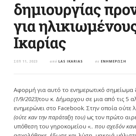
δημιουργίας προ
για ηλικιωμένους
Ικαρίας
ΣΕΠ 11, 2023
από
LAS IKARIAS
σε
ΕΝΗΜΈΡΩΣΗ
Αφορμή για αυτό το ενημερωτικό σημείωμα
(1/9/2023)
του κ. Δήμαρχου σε μια από τις 5
ενημερώνει στο Facebook. Στην οποία ούτε 
(ούτε καν την παράταξη του)
ως τον πρώτο αιρε
υπόθεση του γηροκομείου
«.. που σχεδόν κα
ασχολήθηκε έδωσε και λύση, μακριά μάλιστ