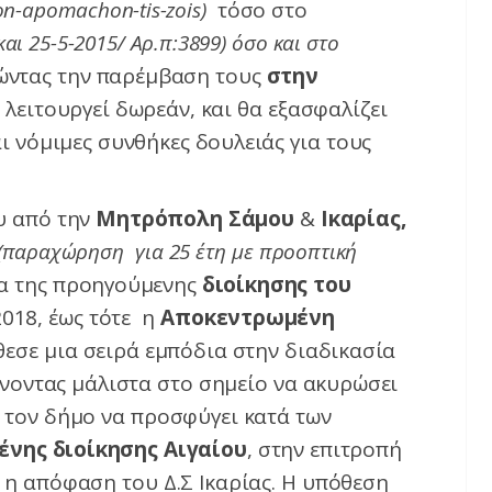
ton-apomachon-tis-zois)
τόσο στο
και 25-5-2015/ Αρ.π:3899) όσο και στο
τώντας την παρέμβαση τους
στην
λειτουργεί δωρεάν, και θα εξασφαλίζει
ι νόμιμες συνθήκες δουλειάς για τους
υ από την
Μητρόπολη Σάμου
&
Ικαρίας,
(παραχώρηση για 25 έτη με προοπτική
α της προηγούμενης
διοίκησης του
018, έως τότε η
Αποκεντρωμένη
θεσε μια σειρά εμπόδια στην διαδικασία
νοντας μάλιστα στο σημείο να ακυρώσει
 τον δήμο να προσφύγει κατά των
νης διοίκησης Αιγαίου
, στην επιτροπή
 η απόφαση του Δ.Σ Ικαρίας. Η υπόθεση