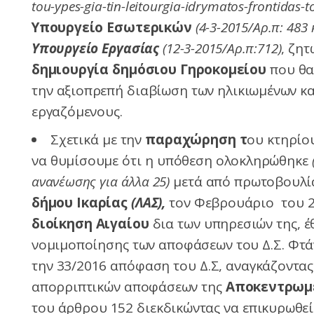
tou-ypes-gia-tin-leitourgia-idrymatos-frontidas-
Υπουργείο Εσωτερικών
(4-3-2015/Αρ.π: 483 
Υπουργείο Εργασίας
(12-3-2015/Αρ.π:712)
, ζη
δημιουργία δημόσιου Γηροκομείου
που θα 
την αξιοπρεπή διαβίωση των ηλικιωμένων κα
εργαζόμενους.
Σχετικά με την
παραχώρηση τ
ου κτηρίο
να θυμίσουμε ότι η υπόθεση ολοκληρώθηκε
ανανέωσης για άλλα 25)
μετά από πρωτοβουλί
δήμου Ικαρίας
(ΛΑΣ),
τον Φεβρουάριο του 2
διοίκηση Αιγαίου
δια των υπηρεσιών της, έ
νομιμοποίησης των αποφάσεων του Δ.Σ. Φτά
την 33/2016 απόφαση του Δ.Σ, αναγκάζοντας
απορριπτικών αποφάσεων της
Αποκεντρωμέ
του άρθρου 152 διεκδικώντας να επικυρωθεί