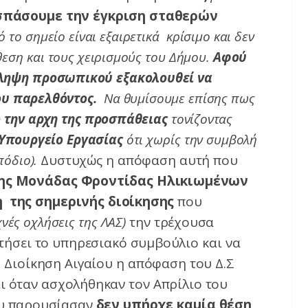
σπάσουμε την έγκριση σταθερών
 το σημείο είναι εξαιρετικά κρίσιμο και δεν
θεση και τους χειρισμούς του Δήμου.
Αφού
σληψη προσωπικού εξακολουθεί να
ου παρελθόντος.
Να θυμίσουμε επίσης πως
 την αρχη της προσπάθειας
τονίζοντας
Υπουργείο Εργασίας
ότι χωρίς την συμβολή
πόδιο).
Δυστυχώς η απόφαση αυτή που
της Μονάδας Φροντίδας Ηλικιωμένων
η της σημερινής διοίκησης
που
χνές οχλήσεις της ΛΑΣ)
την τρέχουσα
τήσει το υπηρεσιακό συμβούλιο και να
 Διοίκηση Αιγαίου η απόφαση του Δ.Σ
ι όταν ασχολήθηκαν τον Απρίλιο του
υ παρουσίασαν
δεν υπήρχε καμία θέση