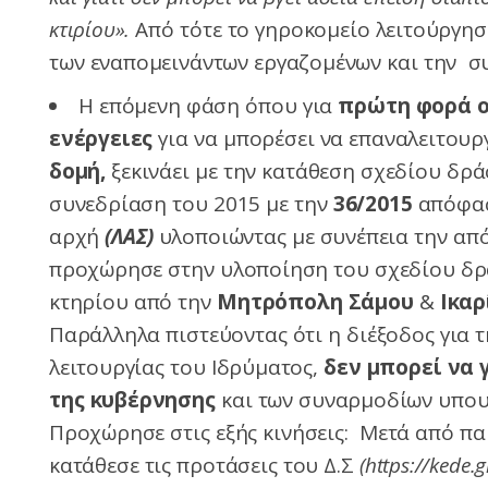
κτιρίου».
Από τότε το γηροκομείο λειτούργη
των εναπομεινάντων εργαζομένων και την σ
Η επόμενη φάση όπου για
πρώτη φορά ο
ενέργειες
για να μπορέσει να επαναλειτουρ
δομή,
ξεκινάει με την κατάθεση σχεδίου δρ
συνεδρίαση του 2015 με την
36/2015
απόφαση
αρχή
(ΛΑΣ)
υλοποιώντας με συνέπεια την α
προχώρησε στην υλοποίηση του σχεδίου δρ
κτηρίου από την
Μητρόπολη Σάμου
&
Ικαρ
Παράλληλα πιστεύοντας ότι η διέξοδος για
λειτουργίας του Ιδρύματος,
δεν μπορεί να 
της κυβέρνησης
και των συναρμοδίων υπο
Προχώρησε στις εξής κινήσεις: Μετά από π
κατάθεσε τις προτάσεις του Δ.Σ
(https://kede.