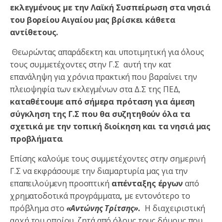
εκλεγμένους με την Λαϊκή Συσπείρωση στα νησιά
του βορείου Αιγαίου μας βρίσκει κάθετα
αντίθετους.
Θεωρώντας απαράδεκτη και υποτιμητική για όλους
τους συμμετέχοντες στην Γ.Σ αυτή την κατ
επανάληψη για χρόνια πρακτική που βαραίνει την
πλειοψηφία των εκλεγμένων στα Δ.Σ της ΠΕΔ,
καταθέτουμε από σήμερα πρόταση για άμεση
σύγκληση της Γ.Σ που θα συζητηθούν όλα τα
σχετικά με την τοπική διοίκηση και τα νησιά μας
προβλήματα
.
Επίσης καλούμε τους συμμετέχοντες στην σημερινή
Γ.Σ να εκφράσουμε την διαμαρτυρία μας για την
επαπειλούμενη προοπτική
απένταξης έργων
από
χρηματοδοτικά προγράμματα
,
με εντονότερο το
πρόβλημα στο
«Αντώνης Τρίτσης».
Η διαχειριστική
αρχή του οποίου, ζητά από όλους τους δήμους που