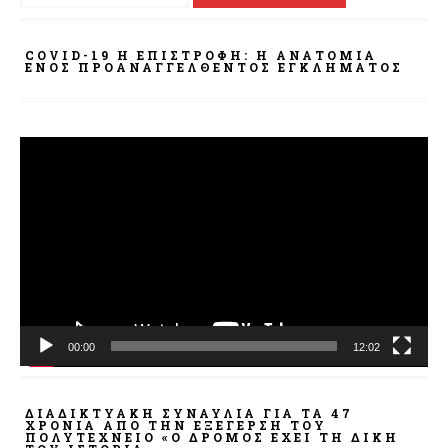
COVID-19 Η ΕΠΙΣΤΡΟΦΗ: Η ΑΝΑΤΟΜΊΑ
ΕΝΌΣ ΠΡΟΑΝΑΓΓΕΛΘΈΝΤΟΣ ΕΓΚΛΉΜΑΤΟΣ
Πρόγραμμα
Αναπαραγωγής
Βίντεο
00:00
12:02
ΔΙΑΔΙΚΤΥΑΚΉ ΣΥΝΑΥΛΊΑ ΓΙΑ ΤΑ 47
ΧΡΌΝΙΑ ΑΠΌ ΤΗΝ ΕΞΈΓΕΡΣΗ ΤΟΥ
ΠΟΛΥΤΕΧΝΕΊΟ «Ο ΔΡΌΜΟΣ ΈΧΕΙ ΤΗ ΔΙΚΉ