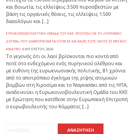
και Βοιωτία, τις ελλείψεις 3.500 πυροσβεστών με
βάση τις οργανικές θέσεις, τις ελλείψεις 1.500
δασολόγων και […]
ΕΥΡΩΚΟΙΝΟΒΟΥΛΕΥΤΙΚΉ ΟΜΆΔΑ ΤΟΥ ΚΚΕ: ΕΡΏΤΗΣΗ ΓΙΑ ΤΟ «ΠΥΡΗΝΙΚΌ
ΔΌΓΜΑ» ΠΟΥ ΔΙΑΜΟΡΦΏΝΕΤΑΙ ΣΤΗΝ ΕΕ ΚΑΙ ΒΆΖΕΙ ΤΟΥΣ ΛΑΟΎΣ ΣΕ ΜΕΓΆΛΟ
ΚΊΝΔΥΝΟ
6 ΑΥΓΟΎΣΤΟΥ, 2026
To γεγονός ότι οι λαοί βρίσκονται πιο κοντά από
ποτέ στο ενδεχόμενο ενός πυρηνικού ολέθρου και
με ευθύνη της ευρωενωσιακής πολιτικής, 81 χρόνια
από το αποτρόπαιο έγκλημα της ρίψης ατομικών
βομβών στη Χιροσίμα και το Ναγκασάκι από τις ΗΠΑ,
αναδεικνύει η Ευρωκοινοβουλευτική Ομάδα του ΚΚΕ
με Ερώτηση που κατέθεσε στην Ευρωπαϊκή Επιτροπή
ο ευρωβουλευτής του Κόμματος […]
Αναζήτηση για: