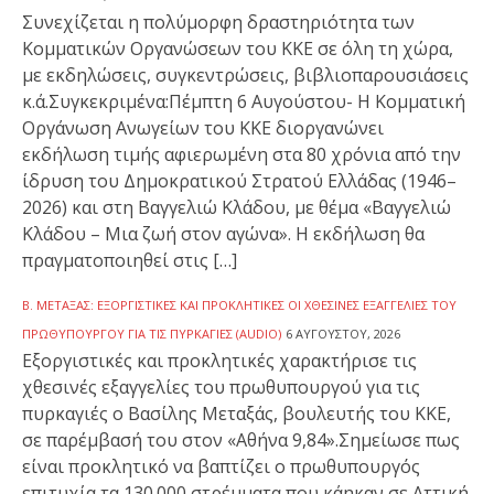
Συνεχίζεται η πολύμορφη δραστηριότητα των
Κομματικών Οργανώσεων του ΚΚΕ σε όλη τη χώρα,
με εκδηλώσεις, συγκεντρώσεις, βιβλιοπαρουσιάσεις
κ.ά.Συγκεκριμένα:Πέμπτη 6 Αυγούστου- Η Κομματική
Οργάνωση Ανωγείων του ΚΚΕ διοργανώνει
εκδήλωση τιμής αφιερωμένη στα 80 χρόνια από την
ίδρυση του Δημοκρατικού Στρατού Ελλάδας (1946–
2026) και στη Βαγγελιώ Κλάδου, με θέμα «Βαγγελιώ
Κλάδου – Μια ζωή στον αγώνα». Η εκδήλωση θα
πραγματοποιηθεί στις […]
Β. ΜΕΤΑΞΆΣ: ΕΞΟΡΓΙΣΤΙΚΈΣ ΚΑΙ ΠΡΟΚΛΗΤΙΚΈΣ ΟΙ ΧΘΕΣΙΝΈΣ ΕΞΑΓΓΕΛΊΕΣ ΤΟΥ
ΠΡΩΘΥΠΟΥΡΓΟΎ ΓΙΑ ΤΙΣ ΠΥΡΚΑΓΙΈΣ (AUDIO)
6 ΑΥΓΟΎΣΤΟΥ, 2026
Εξοργιστικές και προκλητικές χαρακτήρισε τις
χθεσινές εξαγγελίες του πρωθυπουργού για τις
πυρκαγιές ο Βασίλης Μεταξάς, βουλευτής του ΚΚΕ,
σε παρέμβασή του στον «Αθήνα 9,84».Σημείωσε πως
είναι προκλητικό να βαπτίζει ο πρωθυπουργός
επιτυχία τα 130.000 στρέμματα που κάηκαν σε Αττική