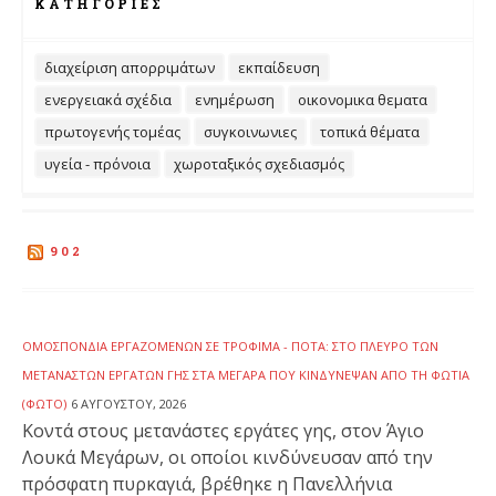
ΚΑΤΗΓΟΡΊΕΣ
διαχείριση απορριμάτων
εκπαίδευση
ενεργειακά σχέδια
ενημέρωση
οικονομικα θεματα
πρωτογενής τομέας
συγκοινωνιες
τοπικά θέματα
υγεία - πρόνοια
χωροταξικός σχεδιασμός
902
ΟΜΟΣΠΟΝΔΊΑ ΕΡΓΑΖΟΜΈΝΩΝ ΣΕ ΤΡΌΦΙΜΑ - ΠΟΤΆ: ΣΤΟ ΠΛΕΥΡΌ ΤΩΝ
ΜΕΤΑΝΑΣΤΏΝ ΕΡΓΑΤΏΝ ΓΗΣ ΣΤΑ ΜΈΓΑΡΑ ΠΟΥ ΚΙΝΔΎΝΕΨΑΝ ΑΠΌ ΤΗ ΦΩΤΙΆ
(ΦΩΤΟ)
6 ΑΥΓΟΎΣΤΟΥ, 2026
Κοντά στους μετανάστες εργάτες γης, στον Άγιο
Λουκά Μεγάρων, οι οποίοι κινδύνευσαν από την
πρόσφατη πυρκαγιά, βρέθηκε η Πανελλήνια