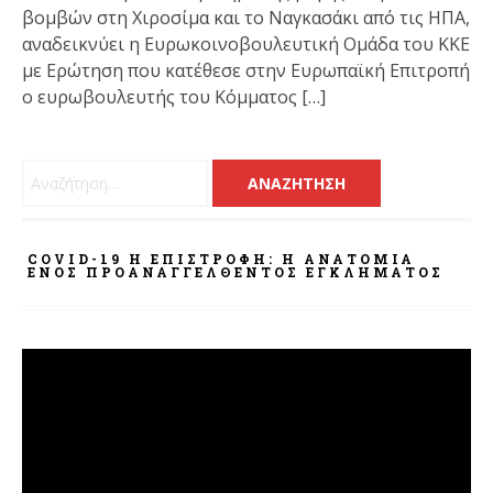
βομβών στη Χιροσίμα και το Ναγκασάκι από τις ΗΠΑ,
αναδεικνύει η Ευρωκοινοβουλευτική Ομάδα του ΚΚΕ
με Ερώτηση που κατέθεσε στην Ευρωπαϊκή Επιτροπή
ο ευρωβουλευτής του Κόμματος […]
Αναζήτηση για:
COVID-19 Η ΕΠΙΣΤΡΟΦΗ: Η ΑΝΑΤΟΜΊΑ
ΕΝΌΣ ΠΡΟΑΝΑΓΓΕΛΘΈΝΤΟΣ ΕΓΚΛΉΜΑΤΟΣ
Πρόγραμμα
Αναπαραγωγής
Βίντεο