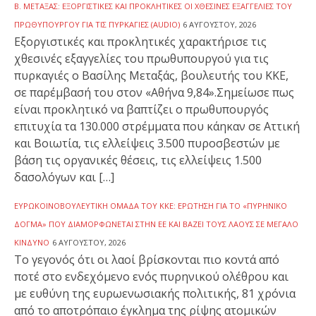
Β. ΜΕΤΑΞΆΣ: ΕΞΟΡΓΙΣΤΙΚΈΣ ΚΑΙ ΠΡΟΚΛΗΤΙΚΈΣ ΟΙ ΧΘΕΣΙΝΈΣ ΕΞΑΓΓΕΛΊΕΣ ΤΟΥ
ΠΡΩΘΥΠΟΥΡΓΟΎ ΓΙΑ ΤΙΣ ΠΥΡΚΑΓΙΈΣ (AUDIO)
6 ΑΥΓΟΎΣΤΟΥ, 2026
Εξοργιστικές και προκλητικές χαρακτήρισε τις
χθεσινές εξαγγελίες του πρωθυπουργού για τις
πυρκαγιές ο Βασίλης Μεταξάς, βουλευτής του ΚΚΕ,
σε παρέμβασή του στον «Αθήνα 9,84».Σημείωσε πως
είναι προκλητικό να βαπτίζει ο πρωθυπουργός
επιτυχία τα 130.000 στρέμματα που κάηκαν σε Αττική
και Βοιωτία, τις ελλείψεις 3.500 πυροσβεστών με
βάση τις οργανικές θέσεις, τις ελλείψεις 1.500
δασολόγων και […]
ΕΥΡΩΚΟΙΝΟΒΟΥΛΕΥΤΙΚΉ ΟΜΆΔΑ ΤΟΥ ΚΚΕ: ΕΡΏΤΗΣΗ ΓΙΑ ΤΟ «ΠΥΡΗΝΙΚΌ
ΔΌΓΜΑ» ΠΟΥ ΔΙΑΜΟΡΦΏΝΕΤΑΙ ΣΤΗΝ ΕΕ ΚΑΙ ΒΆΖΕΙ ΤΟΥΣ ΛΑΟΎΣ ΣΕ ΜΕΓΆΛΟ
ΚΊΝΔΥΝΟ
6 ΑΥΓΟΎΣΤΟΥ, 2026
To γεγονός ότι οι λαοί βρίσκονται πιο κοντά από
ποτέ στο ενδεχόμενο ενός πυρηνικού ολέθρου και
με ευθύνη της ευρωενωσιακής πολιτικής, 81 χρόνια
από το αποτρόπαιο έγκλημα της ρίψης ατομικών