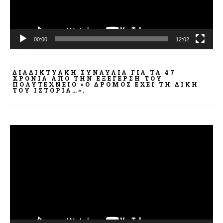
00:00
12:02
ΔΙΑΔΙΚΤΥΑΚΉ ΣΥΝΑΥΛΊΑ ΓΙΑ ΤΑ 47
ΧΡΌΝΙΑ ΑΠΌ ΤΗΝ ΕΞΈΓΕΡΣΗ ΤΟΥ
ΠΟΛΥΤΕΧΝΕΊΟ «Ο ΔΡΌΜΟΣ ΈΧΕΙ ΤΗ ΔΙΚΉ
ΤΟΥ ΙΣΤΟΡΊΑ…».
Πρόγραμμα
Αναπαραγωγής
Βίντεο