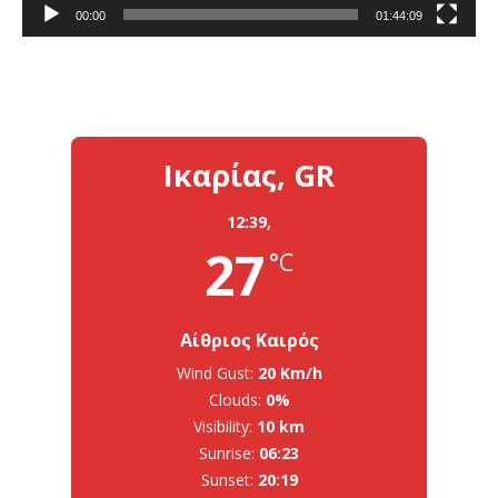
00:00
01:44:09
Ικαρίας, GR
12:39,
27
°C
Αίθριος Καιρός
Wind Gust:
20 Km/h
Clouds:
0%
Visibility:
10 km
Sunrise:
06:23
Sunset:
20:19