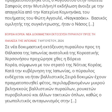
Σαπφούς στην Μυτιλήνη.Η εκδήλωση άνοιξε με την
απαγγελία από την Κατερίνα Κομνηνάκα, του
ποιήματος του Φώτη Αγγουλέ, «Ναγκασάκι». Βασικός
ομιλητής της συγκέντρωσης, ήταν ο Νάσος […]
ΒΌΡΕΙΑ ΚΟΡΈΑ: ΝΈΑ ΔΟΚΙΜΑΣΤΙΚΉ ΕΚΤΌΞΕΥΣΗ ΠΥΡΑΎΛΟΥ ΠΡΟΣ ΤΗ
ΘΆΛΑΣΣΑ ΤΗΣ ΙΑΠΩΝΊΑΣ
7 ΑΥΓΟΎΣΤΟΥ, 2026
Σε νέα δοκιμαστική εκτόξευση πυραύλου προς τη
Θάλασσα της Ιαπωνίας ανατολικά της Κορεατικής
Χερσονήσου προχώρησε χθες η Βόρεια
Κορέα, σύμφωνα με τον στρατό της Νότιας Κορέας.
Κατά την κυβέρνηση της Ιαπωνίας, ο πύραυλος
ενδέχεται να ήταν βαλλιστικός.Σειρά δοκιμών έχουν
πραγματοποιηθεί φέτος, περιλαμβανομένων μικρού
βεληνεκούς βαλλιστικών πυραύλων, ρουκετών
πυροβολικού και άλλων τακτικών όπλων, καθώς ο
γεωπολιτικός ανταγωνισμός στην […]