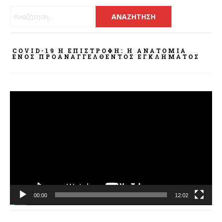
Αναζήτηση για:
COVID-19 Η ΕΠΙΣΤΡΟΦΗ: Η ΑΝΑΤΟΜΊΑ
ΕΝΌΣ ΠΡΟΑΝΑΓΓΕΛΘΈΝΤΟΣ ΕΓΚΛΉΜΑΤΟΣ
Πρόγραμμα
Αναπαραγωγής
Βίντεο
00:00
12:02