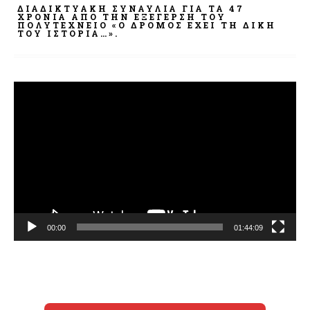
ΔΙΑΔΙΚΤΥΑΚΉ ΣΥΝΑΥΛΊΑ ΓΙΑ ΤΑ 47
ΧΡΌΝΙΑ ΑΠΌ ΤΗΝ ΕΞΈΓΕΡΣΗ ΤΟΥ
ΠΟΛΥΤΕΧΝΕΊΟ «Ο ΔΡΌΜΟΣ ΈΧΕΙ ΤΗ ΔΙΚΉ
ΤΟΥ ΙΣΤΟΡΊΑ…».
Πρόγραμμα
Αναπαραγωγής
Βίντεο
00:00
01:44:09