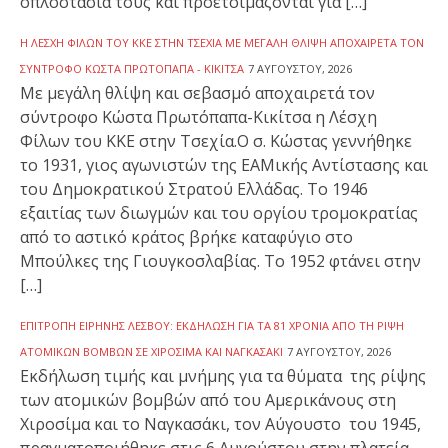
οπλοστάσιά τους και προετοιμάζονται για […]
Η ΛΈΣΧΗ ΦΊΛΩΝ ΤΟΥ ΚΚΕ ΣΤΗΝ ΤΣΕΧΊΑ ΜΕ ΜΕΓΆΛΗ ΘΛΊΨΗ ΑΠΟΧΑΙΡΕΤΆ ΤΟΝ
ΣΎΝΤΡΟΦΟ ΚΏΣΤΑ ΠΡΩΤΌΠΑΠΑ - ΚΙΚΊΤΣΑ
7 ΑΥΓΟΎΣΤΟΥ, 2026
Με μεγάλη θλίψη και σεβασμό αποχαιρετά τον
σύντροφο Κώστα Πρωτόπαπα-Κικίτσα η Λέσχη
Φίλων του ΚΚΕ στην Τσεχία.Ο σ. Κώστας γεννήθηκε
το 1931, γιος αγωνιστών της ΕΑΜικής Αντίστασης και
του Δημοκρατικού Στρατού Ελλάδας. Το 1946
εξαιτίας των διωγμών και του οργίου τρομοκρατίας
από το αστικό κράτος βρήκε καταφύγιο στο
Μπούλκες της Γιουγκοσλαβίας. Το 1952 φτάνει στην
[…]
ΕΠΙΤΡΟΠΉ ΕΙΡΉΝΗΣ ΛΈΣΒΟΥ: ΕΚΔΉΛΩΣΗ ΓΙΑ ΤΑ 81 ΧΡΌΝΙΑ ΑΠΌ ΤΗ ΡΊΨΗ
ΑΤΟΜΙΚΏΝ ΒΟΜΒΏΝ ΣΕ ΧΙΡΟΣΊΜΑ ΚΑΙ ΝΑΓΚΑΣΆΚΙ
7 ΑΥΓΟΎΣΤΟΥ, 2026
Εκδήλωση τιμής και μνήμης για τα θύματα της ρίψης
των ατομικών βομβών από του Αμερικάνους στη
Χιροσίμα και το Ναγκασάκι, τον Αύγουστο του 1945,
πραγματοποιήθηκε στις 6 Αυγούστου στην πλατεία