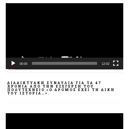
Πρόγραμμα
Αναπαραγωγής
Βίντεο
00:00
12:02
ΔΙΑΔΙΚΤΥΑΚΉ ΣΥΝΑΥΛΊΑ ΓΙΑ ΤΑ 47
ΧΡΌΝΙΑ ΑΠΌ ΤΗΝ ΕΞΈΓΕΡΣΗ ΤΟΥ
ΠΟΛΥΤΕΧΝΕΊΟ «Ο ΔΡΌΜΟΣ ΈΧΕΙ ΤΗ ΔΙΚΉ
ΤΟΥ ΙΣΤΟΡΊΑ…».
Πρόγραμμα
Αναπαραγωγής