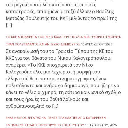
τα τραγικά αποτελέσματα από τις φυσικές
καταστροφές, επισήμανε μεταξύ άλλων ο Βασίλης
Μεταξάς βουλευτής του ΚΚΕ μιλώντας το πρωί της
[…]
ΤΟ ΚΚΕ ΑΠΟΧΑΙΡΕΤΆ ΤΟΝ ΝΊΚΟ ΚΑΛΟΓΕΡΌΠΟΥΛΟ, ΜΙΑ ΞΕΧΩΡΙΣΤΉ ΜΟΡΦΉ,
ΈΝΑΝ ΠΟΛΥΤΆΛΑΝΤΟ ΚΑΙ ΑΝΉΣΥΧΟ ΔΗΜΙΟΥΡΓΌ
10 ΑΥΓΟΎΣΤΟΥ, 2026
Σε ανακοίνωσή του το Γραφείο Τύπου της ΚΕ του
ΚΚΕ για τον θάνατο του Νίκου Καλογερόπουλου,
αναφέρει: «Το ΚΚΕ αποχαιρετά τον Νίκο
Καλογερόπουλο, μια ξεχωριστή μορφή του
ελληνικού θεάτρου και κινηματογράφου, έναν
πολυτάλαντο και ανήσυχο δημιουργό, που ήξερε να
κάνει το γέλιο αιχμηρό, τη σάτιρα κοινωνικό σχόλιο
και τους ήρωές του βαθιά λαϊκούς και
ανθρώπινους.Από το […]
ΕΝΑΣ ΝΕΚΡΌΣ ΕΡΓΆΤΗΣ ΚΑΙ ΠΈΝΤΕ ΤΡΑΥΜΑΤΊΕΣ ΑΠΌ ΚΑΤΆΡΡΕΥΣΗ
ΤΜΉΜΑΤΟΣ ΣΤΟΆΣ ΣΕ ΧΡΥΣΩΡΥΧΕΊΟ ΤΗΣ ΑΙΓΎΠΤΟΥ
10 ΑΥΓΟΎΣΤΟΥ, 2026