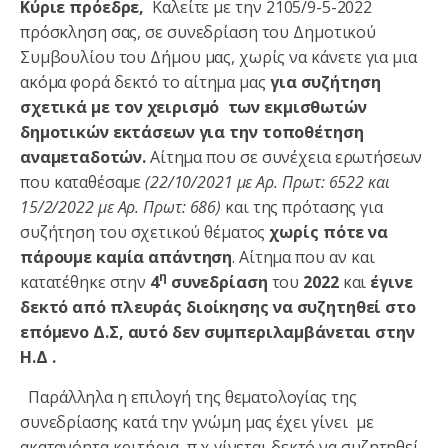
Κύριε πρόεδρε,
Καλείτε με την 2105/9-5-2022
πρόσκληση σας, σε συνεδρίαση του Δημοτικού
Συμβουλίου του Δήμου μας, χωρίς να κάνετε για μια
ακόμα φορά δεκτό το αίτημα μας
για συζήτηση
σχετικά
με τον χειρισμό των εκμισθωτών
δημοτικών εκτάσεων για την τοποθέτηση
αναμεταδοτών.
Αίτημα που σε συνέχεια ερωτήσεων
που καταθέσαμε
(22/10/2021 με Αρ. Πρωτ: 6522 και
15/2/2022 με Αρ. Πρωτ: 686)
και της πρότασης για
συζήτηση του σχετικού θέματος
χωρίς πότε να
πάρουμε καμία απάντηση
. Αίτημα που αν και
η
κατατέθηκε στην
4
συνεδρίαση
του
2022
και
έγινε
δεκτό από πλευράς διοίκησης να συζητηθεί στο
επόμενο Δ.Σ, αυτό δεν συμπεριλαμβάνεται στην
Η.Δ .
Παράλληλα η επιλογή της θεματολογίας της
συνεδρίασης κατά την γνώμη μας έχει γίνει με
ακατανόητα κριτήρια, π.χ γίνεται δεκτό να συζητηθεί