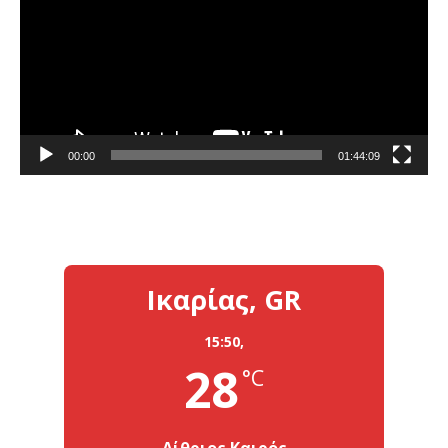
Βίντεο
00:00
01:44:09
Ικαρίας, GR
15:50,
28
°C
Αίθριος Καιρός