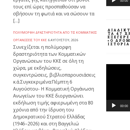
00:00
τους επί ώρες προσπαθούσαν να
σβήσουν τη φωτιά και να σώσουν τα
[…]
ΔΙΑΔΙΚ
ΠΟΛΎΜΟΡΦΗ ΔΡΑΣΤΗΡΙΌΤΗΤΑ ΑΠΌ ΤΙΣ ΚΟΜΜΑΤΙΚΈΣ
ΤΑ 47 
ΕΞΈΓΕΡ
ΟΡΓΑΝΏΣΕΙΣ ΤΟΥ ΚΚΕ
6 ΑΥΓΟΎΣΤΟΥ, 2026
«Ο ΔΡΌΜ
ΙΣΤΟΡΊΑ
Συνεχίζεται η πολύμορφη
δραστηριότητα των Κομματικών
Οργανώσεων του ΚΚΕ σε όλη τη
Πρόγραμμ
χώρα, με εκδηλώσεις,
Αναπαραγ
συγκεντρώσεις, βιβλιοπαρουσιάσεις
Βίντεο
κ.ά.Συγκεκριμένα:Πέμπτη 6
Αυγούστου- Η Κομματική Οργάνωση
Ανωγείων του ΚΚΕ διοργανώνει
εκδήλωση τιμής αφιερωμένη στα 80
00:00
χρόνια από την ίδρυση του
Δημοκρατικού Στρατού Ελλάδας
(1946–2026) και στη Βαγγελιώ