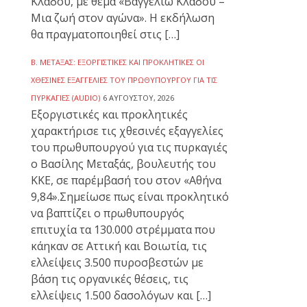
Κλάδου, με θέμα «Βαγγελιώ Κλάδου –
Μια ζωή στον αγώνα». Η εκδήλωση
θα πραγματοποιηθεί στις […]
Β. ΜΕΤΑΞΆΣ: ΕΞΟΡΓΙΣΤΙΚΈΣ ΚΑΙ ΠΡΟΚΛΗΤΙΚΈΣ ΟΙ
ΧΘΕΣΙΝΈΣ ΕΞΑΓΓΕΛΊΕΣ ΤΟΥ ΠΡΩΘΥΠΟΥΡΓΟΎ ΓΙΑ ΤΙΣ
ΠΥΡΚΑΓΙΈΣ (AUDIO)
6 ΑΥΓΟΎΣΤΟΥ, 2026
Εξοργιστικές και προκλητικές
χαρακτήρισε τις χθεσινές εξαγγελίες
του πρωθυπουργού για τις πυρκαγιές
ο Βασίλης Μεταξάς, βουλευτής του
ΚΚΕ, σε παρέμβασή του στον «Αθήνα
9,84».Σημείωσε πως είναι προκλητικό
να βαπτίζει ο πρωθυπουργός
επιτυχία τα 130.000 στρέμματα που
κάηκαν σε Αττική και Βοιωτία, τις
ελλείψεις 3.500 πυροσβεστών με
βάση τις οργανικές θέσεις, τις
ελλείψεις 1.500 δασολόγων και […]