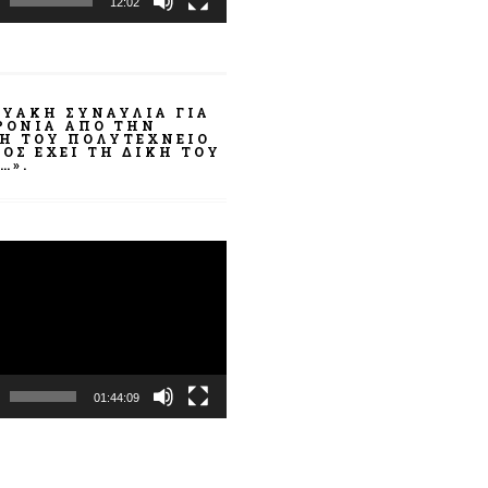
12:02
ΤΥΑΚΉ ΣΥΝΑΥΛΊΑ ΓΙΑ
ΧΡΌΝΙΑ ΑΠΌ ΤΗΝ
ΣΗ ΤΟΥ ΠΟΛΥΤΕΧΝΕΊΟ
ΟΣ ΈΧΕΙ ΤΗ ΔΙΚΉ ΤΟΥ
…».
α
ωγής
01:44:09