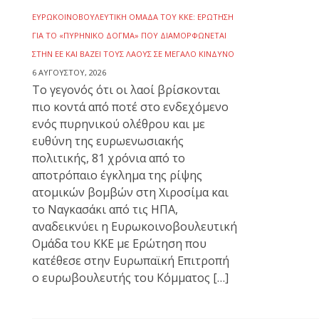
ΕΥΡΩΚΟΙΝΟΒΟΥΛΕΥΤΙΚΉ ΟΜΆΔΑ ΤΟΥ ΚΚΕ: ΕΡΏΤΗΣΗ
ΓΙΑ ΤΟ «ΠΥΡΗΝΙΚΌ ΔΌΓΜΑ» ΠΟΥ ΔΙΑΜΟΡΦΏΝΕΤΑΙ
ΣΤΗΝ ΕΕ ΚΑΙ ΒΆΖΕΙ ΤΟΥΣ ΛΑΟΎΣ ΣΕ ΜΕΓΆΛΟ ΚΊΝΔΥΝΟ
6 ΑΥΓΟΎΣΤΟΥ, 2026
To γεγονός ότι οι λαοί βρίσκονται
πιο κοντά από ποτέ στο ενδεχόμενο
ενός πυρηνικού ολέθρου και με
ευθύνη της ευρωενωσιακής
πολιτικής, 81 χρόνια από το
αποτρόπαιο έγκλημα της ρίψης
ατομικών βομβών στη Χιροσίμα και
το Ναγκασάκι από τις ΗΠΑ,
αναδεικνύει η Ευρωκοινοβουλευτική
Ομάδα του ΚΚΕ με Ερώτηση που
κατέθεσε στην Ευρωπαϊκή Επιτροπή
ο ευρωβουλευτής του Κόμματος […]