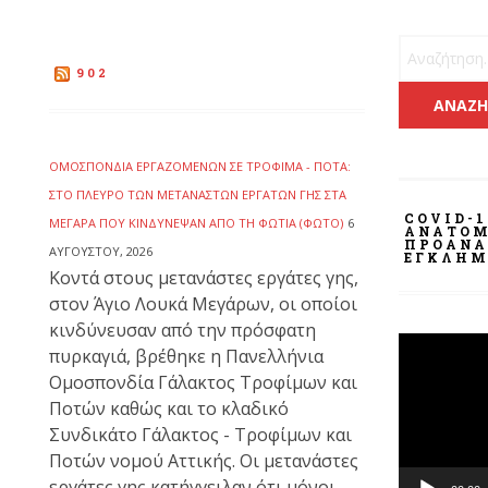
Αναζήτηση 
902
ΟΜΟΣΠΟΝΔΊΑ ΕΡΓΑΖΟΜΈΝΩΝ ΣΕ ΤΡΌΦΙΜΑ - ΠΟΤΆ:
ΣΤΟ ΠΛΕΥΡΌ ΤΩΝ ΜΕΤΑΝΑΣΤΏΝ ΕΡΓΑΤΏΝ ΓΗΣ ΣΤΑ
COVID-1
ΜΈΓΑΡΑ ΠΟΥ ΚΙΝΔΎΝΕΨΑΝ ΑΠΌ ΤΗ ΦΩΤΙΆ (ΦΩΤΟ)
6
ΑΝΑΤΟΜ
ΠΡΟΑΝΑ
ΑΥΓΟΎΣΤΟΥ, 2026
ΕΓΚΛΉΜ
Κοντά στους μετανάστες εργάτες γης,
στον Άγιο Λουκά Μεγάρων, οι οποίοι
κινδύνευσαν από την πρόσφατη
Πρόγραμμ
πυρκαγιά, βρέθηκε η Πανελλήνια
Αναπαραγ
Ομοσπονδία Γάλακτος Τροφίμων και
Βίντεο
Ποτών καθώς και το κλαδικό
Συνδικάτο Γάλακτος - Τροφίμων και
Ποτών νομού Αττικής. Οι μετανάστες
εργάτες γης κατήγγειλαν ότι μόνοι