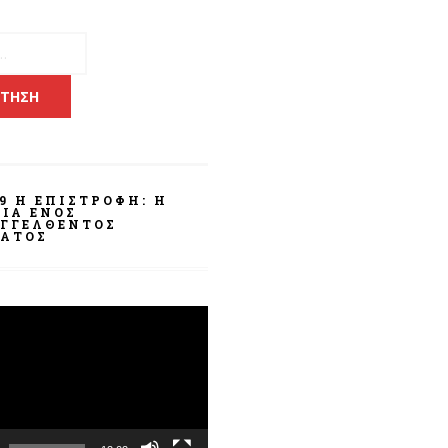
για:
9 Η ΕΠΙΣΤΡΟΦΗ: Η
ΊΑ ΕΝΌΣ
ΓΓΕΛΘΈΝΤΟΣ
ΑΤΟΣ
α
ωγής