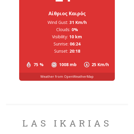
Αίθριος Καιρός
Wind Gust:
31 Km/h
Clouds:
0%
Visibility:
10 km
Sunrise:
06:24
Sunset:
20:18
75 %
1008 mb
25 Km/h
Weather from OpenWeatherMap
LAS IKARIAS