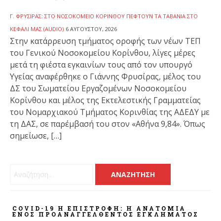
Γ. ΦΡΥΣΊΡΑΣ: ΣΤΟ ΝΟΣΟΚΟΜΕΊΟ ΚΟΡΊΝΘΟΥ ΠΈΦΤΟΥΝ ΤΑ ΤΑΒΆΝΙΑ ΣΤΟ
ΚΕΦΆΛΙ ΜΑΣ (AUDIO)
6 ΑΥΓΟΎΣΤΟΥ, 2026
Στην κατάρρευση τμήματος οροφής των νέων ΤΕΠ
του Γενικού Νοσοκομείου Κορίνθου, λίγες μέρες
μετά τη φιέστα εγκαινίων τους από τον υπουργό
Υγείας αναφέρθηκε ο Γιάννης Φρυσίρας, μέλος του
ΔΣ του Σωματείου Εργαζομένων Νοσοκομείου
Κορίνθου και μέλος της Εκτελεστικής Γραμματείας
του Νομαρχιακού Τμήματος Κορινθίας της ΑΔΕΔΥ με
τη ΔΑΣ, σε παρέμβασή του στον «Αθήνα 9,84». Όπως
σημείωσε, […]
Αναζήτηση για:
COVID-19 Η ΕΠΙΣΤΡΟΦΗ: Η ΑΝΑΤΟΜΊΑ
ΕΝΌΣ ΠΡΟΑΝΑΓΓΕΛΘΈΝΤΟΣ ΕΓΚΛΉΜΑΤΟΣ