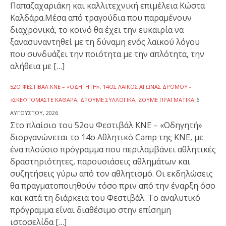
Παπαζαχαριάκη και καλλιτεχνική επιμέλεια Κώστα
Καλδάρα.Μέσα από τραγούδια που παραμένουν
διαχρονικά, το κοινό θα έχει την ευκαιρία να
ξανασυναντηθεί με τη δύναμη ενός λαϊκού λόγου
που συνδυάζει την ποιότητα με την απλότητα, την
αλήθεια με […]
52Ο ΦΕΣΤΙΒΆΛ ΚΝΕ – «ΟΔΗΓΗΤΉ»: 14ΟΣ ΛΑΪΚΌΣ ΑΓΏΝΑΣ ΔΡΌΜΟΥ -
«ΣΚΕΦΤΌΜΑΣΤΕ ΚΑΘΑΡΆ, ΔΡΟΎΜΕ ΣΥΛΛΟΓΙΚΆ, ΖΟΎΜΕ ΠΡΑΓΜΑΤΙΚΆ
6
ΑΥΓΟΎΣΤΟΥ, 2026
Στο πλαίσιο του 52ου Φεστιβάλ ΚΝΕ – «Οδηγητή»
διοργανώνεται το 14ο Αθλητικό Camp της ΚΝΕ, με
ένα πλούσιο πρόγραμμα που περιλαμβάνει αθλητικές
δραστηριότητες, παρουσιάσεις αθλημάτων και
συζητήσεις γύρω από τον αθλητισμό. Οι εκδηλώσεις
θα πραγματοποιηθούν τόσο πριν από την έναρξη όσο
και κατά τη διάρκεια του Φεστιβάλ. Το αναλυτικό
πρόγραμμα είναι διαθέσιμο στην επίσημη
ιστοσελίδα […]