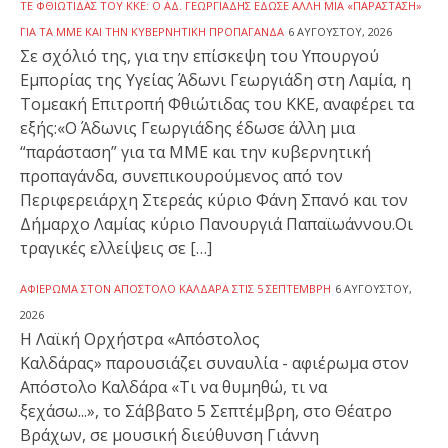
ΤΕ ΦΘΙΏΤΙΔΑΣ ΤΟΥ ΚΚΕ: Ο ΆΔ. ΓΕΩΡΓΙΆΔΗΣ ΈΔΩΣΕ ΆΛΛΗ ΜΙΑ «ΠΑΡΆΣΤΑΣΗ»
ΓΙΑ ΤΑ ΜΜΕ ΚΑΙ ΤΗΝ ΚΥΒΕΡΝΗΤΙΚΉ ΠΡΟΠΑΓΆΝΔΑ
6 ΑΥΓΟΎΣΤΟΥ, 2026
Σε σχόλιό της, για την επίσκεψη του Υπουργού
Εμπορίας της Υγείας Άδωνι Γεωργιάδη στη Λαμία, η
Τομεακή Επιτροπή Φθιώτιδας του ΚΚΕ, αναφέρει τα
εξής:«Ο Άδωνις Γεωργιάδης έδωσε άλλη μια
“παράσταση” για τα ΜΜΕ και την κυβερνητική
προπαγάνδα, συνεπικουρούμενος από τον
Περιφερειάρχη Στερεάς κύριο Φάνη Σπανό και τον
Δήμαρχο Λαμίας κύριο Πανουργιά Παπαϊωάννου.Οι
τραγικές ελλείψεις σε […]
ΑΦΙΈΡΩΜΑ ΣΤΟΝ ΑΠΌΣΤΟΛΟ ΚΑΛΔΆΡΑ ΣΤΙΣ 5 ΣΕΠΤΈΜΒΡΗ
6 ΑΥΓΟΎΣΤΟΥ,
2026
Η Λαϊκή Ορχήστρα «Απόστολος
Καλδάρας» παρουσιάζει συναυλία - αφιέρωμα στον
Απόστολο Καλδάρα «Τι να θυμηθώ, τι να
ξεχάσω...», το Σάββατο 5 Σεπτέμβρη, στο Θέατρο
Βράχων, σε μουσική διεύθυνση Γιάννη