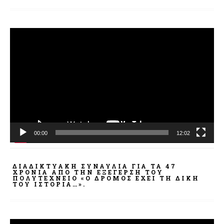
Πρόγραμμα
Αναπαραγωγής
Βίντεο
00:00
12:02
ΔΙΑΔΙΚΤΥΑΚΉ ΣΥΝΑΥΛΊΑ ΓΙΑ ΤΑ 47
ΧΡΌΝΙΑ ΑΠΌ ΤΗΝ ΕΞΈΓΕΡΣΗ ΤΟΥ
ΠΟΛΥΤΕΧΝΕΊΟ «Ο ΔΡΌΜΟΣ ΈΧΕΙ ΤΗ ΔΙΚΉ
ΤΟΥ ΙΣΤΟΡΊΑ…».