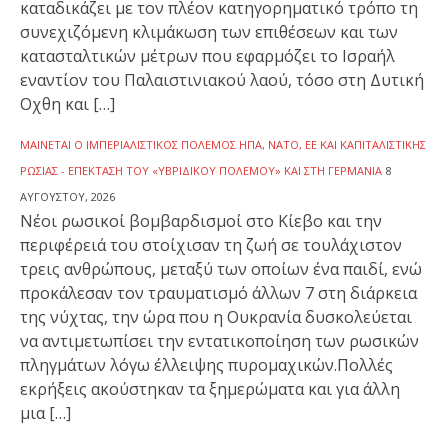
καταδικάζει με τον πλέον κατηγορηματικό τρόπο τη
συνεχιζόμενη κλιμάκωση των επιθέσεων και των
κατασταλτικών μέτρων που εφαρμόζει το Ισραήλ
εναντίον του Παλαιστινιακού λαού, τόσο στη Δυτική
Οχθη και […]
ΜΑΊΝΕΤΑΙ Ο ΙΜΠΕΡΙΑΛΙΣΤΙΚΌΣ ΠΌΛΕΜΟΣ ΗΠΑ, ΝΑΤΟ, ΕΕ ΚΑΙ ΚΑΠΙΤΑΛΙΣΤΙΚΉΣ
ΡΩΣΊΑΣ - ΕΠΈΚΤΑΣΗ ΤΟΥ «ΥΒΡΙΔΙΚΟΎ ΠΟΛΈΜΟΥ» ΚΑΙ ΣΤΗ ΓΕΡΜΑΝΊΑ
8
ΑΥΓΟΎΣΤΟΥ, 2026
Νέοι ρωσικοί βομβαρδισμοί στο Κίεβο και την
περιφέρειά του στοίχισαν τη ζωή σε τουλάχιστον
τρεις ανθρώπους, μεταξύ των οποίων ένα παιδί, ενώ
προκάλεσαν τον τραυματισμό άλλων 7 στη διάρκεια
της νύχτας, την ώρα που η Ουκρανία δυσκολεύεται
να αντιμετωπίσει την εντατικοποίηση των ρωσικών
πληγμάτων λόγω έλλειψης πυρομαχικών.Πολλές
εκρήξεις ακούστηκαν τα ξημερώματα και για άλλη
μια […]