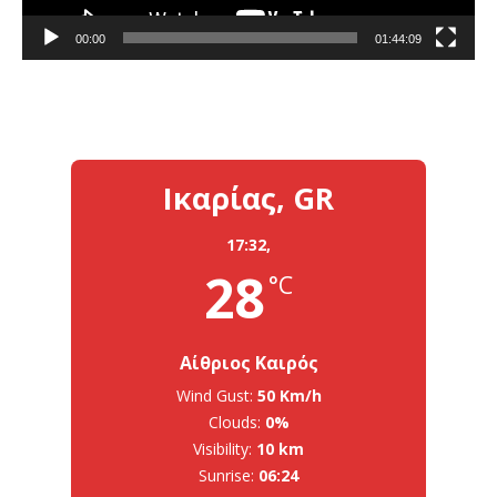
00:00
01:44:09
Ικαρίας, GR
17:32,
28
°C
Αίθριος Καιρός
Wind Gust:
50 Km/h
Clouds:
0%
Visibility:
10 km
Sunrise:
06:24