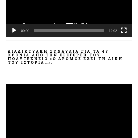
00:00
12:02
ΔΙΑΔΙΚΤΥΑΚΉ ΣΥΝΑΥΛΊΑ ΓΙΑ ΤΑ 47
ΧΡΌΝΙΑ ΑΠΌ ΤΗΝ ΕΞΈΓΕΡΣΗ ΤΟΥ
ΠΟΛΥΤΕΧΝΕΊΟ «Ο ΔΡΌΜΟΣ ΈΧΕΙ ΤΗ ΔΙΚΉ
ΤΟΥ ΙΣΤΟΡΊΑ…».
Πρόγραμμα
Αναπαραγωγής
Βίντεο