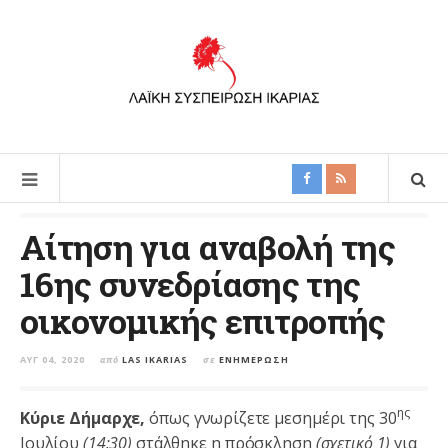
Αίτηση για αναβολή της
16ης συνεδρίασης της
οικονομικής επιτροπής
ΑΥΓ 04, 2020
από
LAS IKARIAS
σε
ΕΝΗΜΈΡΩΣΗ
ης
Κύριε Δήμαρχε,
όπως γνωρίζετε μεσημέρι της 30
Ιουλίου
(14:30)
στάλθηκε η πρόσκληση
(σχετικό 1)
για