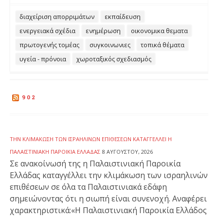
διαχείριση απορριμάτων
εκπαίδευση
ενεργειακά σχέδια
ενημέρωση
οικονομικα θεματα
πρωτογενής τομέας
συγκοινωνιες
τοπικά θέματα
υγεία - πρόνοια
χωροταξικός σχεδιασμός
902
ΤΗΝ ΚΛΙΜΆΚΩΣΗ ΤΩΝ ΙΣΡΑΗΛΙΝΏΝ ΕΠΙΘΈΣΕΩΝ ΚΑΤΑΓΓΈΛΛΕΙ Η
ΠΑΛΑΙΣΤΙΝΙΑΚΉ ΠΑΡΟΙΚΊΑ ΕΛΛΆΔΑΣ
8 ΑΥΓΟΎΣΤΟΥ, 2026
Σε ανακοίνωσή της η Παλαιστινιακή Παροικία
Ελλάδας καταγγέλλει την κλιμάκωση των ισραηλινών
επιθέσεων σε όλα τα Παλαιστινιακά εδάφη
σημειώνοντας ότι η σιωπή είναι συνενοχή. Αναφέρει
χαρακτηριστικά:«Η Παλαιστινιακή Παροικία Ελλάδος