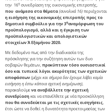
η
την 16
συνεδρίαση της οικονομικής επιτροπής,
που ανάμεσα στα θέματα
(συνολικά 16)
περιέχονται
η εισήγηση της οικονομικής επιτροπής προς το
η
δημοτικό συμβούλιο για την 3
αναμόρφωση του
προϋπολογισμό, αλλά και η έγκριση των
προϋπολογιστικών και απολογιστικών
στοιχείων Ά Εξαμήνου 2020.
Με δεδομένο πως από την διαδικασία της
πρόσκλησης για την συζήτηση αυτών των δυο
σοβαρών θεμάτων,
προκύπτουν τόσο ουσιαστικοί
όσο και τυπικοί λόγοι ακυρότητας των σχετικών
αποφάσεων
(μέχρι και σήμερα δεν έχουμε λάβει καμία
εισήγηση η έστω κάποια σχετική ενημέρωση)
,
παρακαλούμε
να αναβάλλετε την σχετική
συνεδρίαση
και να επανέλθετε με νέα προσκόλληση
που θα συνοδεύεται με τις σχετικές εισηγήσεις
,
έτσι ώστε να δοθεί η δυνατότητα προετοιμασίας των