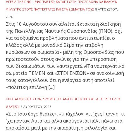
ΗΓΕΣΊΑ ΤΗΣ ΠΝΟ - ΕΦΟΠΛΙΣΤΈΣ: ΚΑΤΆΠΤΥΣΤΗ ΠΡΟΣΠΆΘΕΙΑ ΝΑ ΒΆΛΟΥΝ
ΦΊΜΩΤΡΟ ΣΤΟΥΣ ΝΑΥΤΕΡΓΆΤΕΣ ΚΑΙ ΣΤΑ ΣΩΜΑΤΕΊΑ ΤΟΥΣ
8 ΑΥΓΟΎΣΤΟΥ,
2026
Στις 10 Αυγούστου συγκαλείται έκτακτα η διοίκηση
της Πανελλήνιας Ναυτικής Ομοσπονδίας (ΠΝΟ), όχι
για τα οξυμένα προβλήματα που αντιμετωπίζει ο
κλάδος αλλά με μοναδικό θέμα την επιβολή
κυρώσεων σε σωματεία - μέλη της Ομοσπονδίας που
πρωτοστατούν στους αγώνες για την υπεράσπιση
των δικαιωμάτων των ναυτεργατών!Τα ναυτεργατικά
σωματεία ΠΕΜΕΝ και «ΣΤΕΦΕΝΣΩΝ» σε ανακοίνωσή
τους καταγγέλλουν ότι η ενέργεια αυτή αποτελεί
«πολιτική επιλογή […]
ΠΡΩΤΑΓΩΝΙΣΤΈΣ ΣΤΟΝ ΔΡΌΜΟ ΤΗΣ ΑΝΑΤΡΟΠΉΣ ΚΑΙ ΌΧΙ «ΣΤΟ ΊΔΙΟ ΈΡΓΟ
ΘΕΑΤΈΣ»
8 ΑΥΓΟΎΣΤΟΥ, 2026
«Στο ίδιο έργο θεατές», «μπάχαλο», «τι 'χες Γιάννη, τι
'χα πάντα». Αυτά και άλλα ακούγονται πάλι πάνω στα
αποκαΐδια, μαζί με την απαραίτητη φιλολογία και