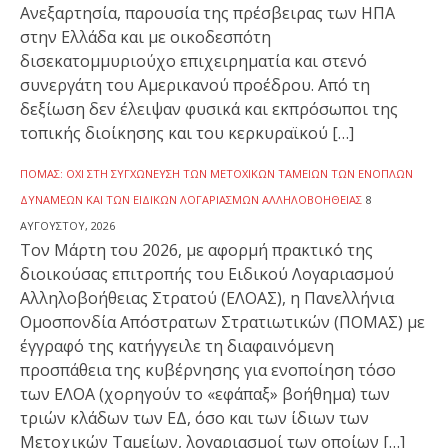
Ανεξαρτησία, παρουσία της πρέσβειρας των ΗΠΑ
στην Ελλάδα και με οικοδεσπότη
δισεκατομμυριούχο επιχειρηματία και στενό
συνεργάτη του Αμερικανού προέδρου. Από τη
δεξίωση δεν έλειψαν φυσικά και εκπρόσωποι της
τοπικής διοίκησης και του κερκυραϊκού […]
ΠΟΜΑΣ: ΌΧΙ ΣΤΗ ΣΥΓΧΏΝΕΥΣΗ ΤΩΝ ΜΕΤΟΧΙΚΏΝ ΤΑΜΕΊΩΝ ΤΩΝ ΕΝΌΠΛΩΝ
ΔΥΝΆΜΕΩΝ ΚΑΙ ΤΩΝ ΕΙΔΙΚΏΝ ΛΟΓΑΡΙΑΣΜΏΝ ΑΛΛΗΛΟΒΟΗΘΕΊΑΣ
8
ΑΥΓΟΎΣΤΟΥ, 2026
Τον Μάρτη του 2026, με αφορμή πρακτικό της
διοικούσας επιτροπής του Ειδικού Λογαριασμού
Αλληλοβοήθειας Στρατού (ΕΛΟΑΣ), η Πανελλήνια
Ομοσπονδία Απόστρατων Στρατιωτικών (ΠΟΜΑΣ) με
έγγραφό της κατήγγειλε τη διαφαινόμενη
προσπάθεια της κυβέρνησης για ενοποίηση τόσο
των ΕΛΟΑ (χορηγούν το «εφάπαξ» βοήθημα) των
τριών κλάδων των ΕΔ, όσο και των ίδιων των
Μετοχικών Ταμείων, λογαριασμοί των οποίων […]