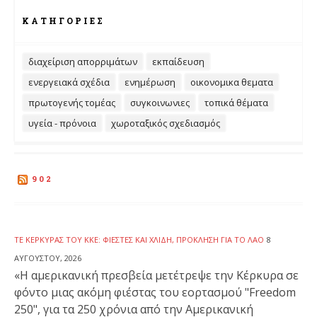
ΚΑΤΗΓΟΡΊΕΣ
διαχείριση απορριμάτων
εκπαίδευση
ενεργειακά σχέδια
ενημέρωση
οικονομικα θεματα
πρωτογενής τομέας
συγκοινωνιες
τοπικά θέματα
υγεία - πρόνοια
χωροταξικός σχεδιασμός
902
ΤΕ ΚΈΡΚΥΡΑΣ ΤΟΥ ΚΚΕ: ΦΙΈΣΤΕΣ ΚΑΙ ΧΛΙΔΉ, ΠΡΌΚΛΗΣΗ ΓΙΑ ΤΟ ΛΑΌ
8
ΑΥΓΟΎΣΤΟΥ, 2026
«Η αμερικανική πρεσβεία μετέτρεψε την Κέρκυρα σε
φόντο μιας ακόμη φιέστας του εορτασμού "Freedom
250", για τα 250 χρόνια από την Αμερικανική