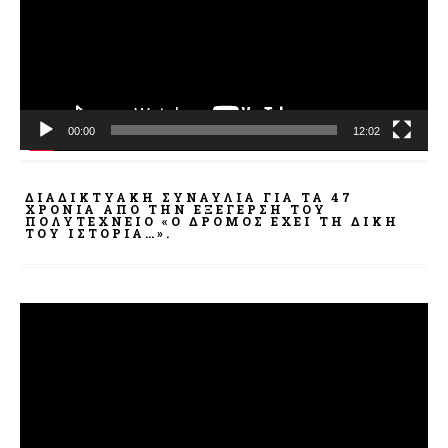
00:00
12:02
ΔΙΑΔΙΚΤΥΑΚΉ ΣΥΝΑΥΛΊΑ ΓΙΑ ΤΑ 47
ΧΡΌΝΙΑ ΑΠΌ ΤΗΝ ΕΞΈΓΕΡΣΗ ΤΟΥ
ΠΟΛΥΤΕΧΝΕΊΟ «Ο ΔΡΌΜΟΣ ΈΧΕΙ ΤΗ ΔΙΚΉ
ΤΟΥ ΙΣΤΟΡΊΑ…».
Πρόγραμμα
Αναπαραγωγής
Βίντεο