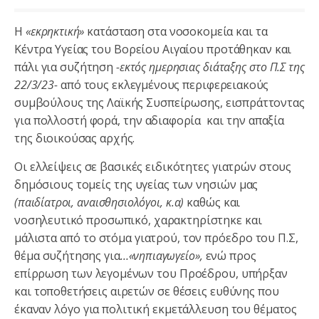
Η
«εκρηκτική»
κατάσταση στα νοσοκομεία και τα
Κέντρα Υγείας του Βορείου Αιγαίου προτάθηκαν και
πάλι για συζήτηση
-εκτός ημερησιας διάταξης στο Π.Σ της
22/3/23-
από τους εκλεγμένους περιφερειακούς
συμβούλους της Λαϊκής Συσπείρωσης, εισπράττοντας
για πολλοστή φορά, την αδιαφορία και την απαξία
της διοικούσας αρχής.
Οι ελλείψεις σε βασικές ειδικότητες γιατρών στους
δημόσιους τομείς της υγείας των νησιών μας
(παιδίατροι, αναισθησιολόγοι, κ.α)
καθώς και
νοσηλευτικό προσωπικό, χαρακτηρίστηκε και
μάλιστα από το στόμα γιατρού, τον πρόεδρο του Π.Σ,
θέμα συζήτησης για
…«νηπιαγωγείο»,
ενώ προς
επίρρωση των λεγομένων του Προέδρου, υπήρξαν
και τοποθετήσεις αιρετών σε θέσεις ευθύνης που
έκαναν λόγο για πολιτική εκμετάλλευση του θέματος