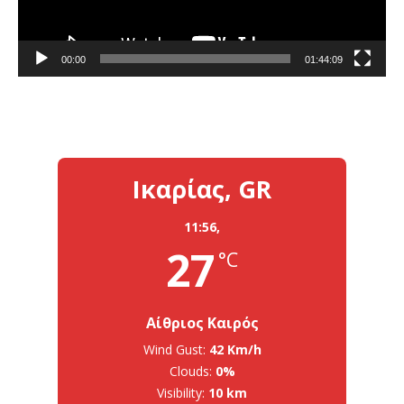
00:00
01:44:09
Ικαρίας, GR
11:56,
27
°C
Αίθριος Καιρός
Wind Gust:
42 Km/h
Clouds:
0%
Visibility:
10 km