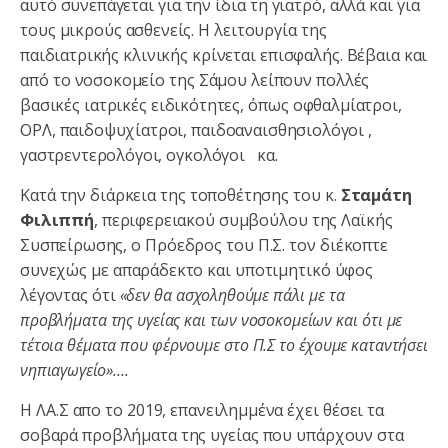
αυτό συνεπάγεται για την ίδια τη γιατρό, αλλά και για
τους μικρούς ασθενείς. Η λειτουργία της
παιδιατρικής κλινικής κρίνεται επισφαλής. Βέβαια και
από το νοσοκομείο της Σάμου λείπουν πολλές
βασικές ιατρικές ειδικότητες, όπως οφθαλμίατροι,
ΟΡΛ, παιδοψυχίατροι, παιδοαναισθησιολόγοι ,
γαστρεντερολόγοι, ογκολόγοι κα.
Κατά την διάρκεια της τοποθέτησης του κ.
Σταμάτη
Φιλιππή
, περιφερειακού συμβούλου της Λαϊκής
Συσπείρωσης, ο Πρόεδρος του Π.Σ. τον διέκοπτε
συνεχώς με απαράδεκτο και υποτιμητικό ύφος
λέγοντας ότι
«δεν θα ασχοληθούμε πάλι με τα
προβλήματα της υγείας και των νοσοκομείων και ότι με
τέτοια θέματα που φέρνουμε στο Π.Σ το έχουμε καταντήσει
νηπιαγωγείο»….
Η ΛΑ.Σ απο το 2019, επανειλημμένα έχει θέσει τα
σοβαρά προβλήματα της υγείας που υπάρχουν στα