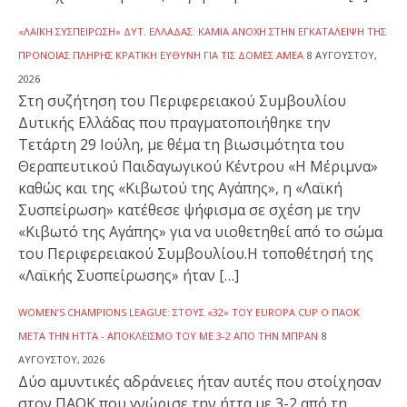
«ΛΑΪΚΉ ΣΥΣΠΕΊΡΩΣΗ» ΔΥΤ. ΕΛΛΆΔΑΣ: ΚΑΜΊΑ ΑΝΟΧΉ ΣΤΗΝ ΕΓΚΑΤΆΛΕΙΨΗ ΤΗΣ
ΠΡΌΝΟΙΑΣ ΠΛΉΡΗΣ ΚΡΑΤΙΚΉ ΕΥΘΎΝΗ ΓΙΑ ΤΙΣ ΔΟΜΈΣ ΑΜΕΑ
8 ΑΥΓΟΎΣΤΟΥ,
2026
Στη συζήτηση του Περιφερειακού Συμβουλίου
Δυτικής Ελλάδας που πραγματοποιήθηκε την
Τετάρτη 29 Ιούλη, με θέμα τη βιωσιμότητα του
Θεραπευτικού Παιδαγωγικού Κέντρου «Η Μέριμνα»
καθώς και της «Κιβωτού της Αγάπης», η «Λαϊκή
Συσπείρωση» κατέθεσε ψήφισμα σε σχέση με την
«Κιβωτό της Αγάπης» για να υιοθετηθεί από το σώμα
του Περιφερειακού Συμβουλίου.Η τοποθέτησή της
«Λαϊκής Συσπείρωσης» ήταν […]
WOMEN’S CHAMPIONS LEAGUE: ΣΤΟΥΣ «32» ΤΟΥ EUROPA CUP Ο ΠΑΟΚ
ΜΕΤΆ ΤΗΝ ΉΤΤΑ - ΑΠΟΚΛΕΙΣΜΌ ΤΟΥ ΜΕ 3-2 ΑΠΌ ΤΗΝ ΜΠΡΑΝ
8
ΑΥΓΟΎΣΤΟΥ, 2026
Δύο αμυντικές αδράνειες ήταν αυτές που στοίχησαν
στον ΠΑΟΚ που γνώρισε την ήττα με 3-2 από τη