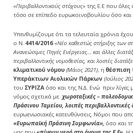
«Περιβαλλοντικούς στόχους»
της Ε.Ε που όλες 
τόσο σε επίπεδο ευρωκοινοβουλίου όσο και 
Υπενθυμίζουμε ότι τα τελευταία χρόνια έχου
ο Ν.
4414/2016
«Νέο καθεστώς στήριξης των σ
Ανανεώσιμες Πηγές Ενέργειας… και άλλες διατάξ
περιβαλλοντικής νομοθεσίας, και λοιπές διατάξε
κλιματικού νόμου
(Μάιος 2021)
, η
θέσπιση 
Υπεράκτιων Αιολικών Πάρκων
(Ιούλιος 20
του
ΣΥΡΙΖΑ
όσο και της Ν.Δ. Ενώ πριν λίγες 
νόμος σχετικά με
χωροταξικές – πολεοδομικ
Πράσινου Ταμείου, λοιπές περιβαλλοντικές 
ευρωενωσιακές κατευθύνσεις. Νόμοι που απο
«Ευρωπαϊκή Πράσινη Συμφωνία»,
όσο και τ
μας που
«πίνουν νερό στο όνομα της Ε.Ε».
Η 