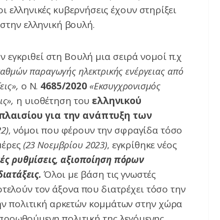
οι ελληνικές κυβερνήσεις έχουν στηρίξει
στην ελληνική βουλή.
ν εγκριθεί στη Βουλή μια σειρά νομοί π.χ
ταθμών παραγωγής ηλεκτρικής ενέργειας από
εις»
,
ο Ν.
4685/2020
«Εκσυγχρονισμός
ις»
,
η υιοθέτηση του
ελληνικού
πλαισίου για την ανάπτυξη των
22)
, νόμοι που φέρουν την σφραγίδα τόσο
μέρες
(23 Νοεμβρίου 2023)
, εγκρίθηκε νέος
ές ρυθμίσεις, αξιοποίηση πόρων
διατάξεις.
Όλοι με βάση τις γνωστές
τελούν τον άξονα που διατρέχει τόσο την
ην πολιτική αρκετών κομμάτων στην χώρα
προωθούμενη πολιτική της λεγόμενης