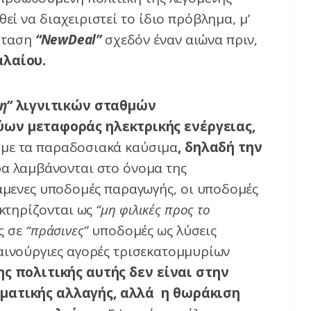
ί να διαχειριστεί το ίδιο πρόβλημα, μ’
ρόταση
“NewDeal”
σχεδόν έναν αιώνα πριν,
λαίου.
η”
λιγνιτικών σταθμών
ων μεταφοράς ηλεκτρικής ενέργειας,
 με τα παραδοσιακά καύσιμα
, δηλαδή την
ρα λαμβάνονται στο όνομα της
άμενες υποδομές παραγωγής, οι υποδομές
ακτηρίζονται ως
“μη φιλικές προς το
ς σε
“πράσινες”
υποδομές ως λύσεις
καινούργιες αγορές τρισεκατομμυρίων
ης πολιτικής αυτής δεν είναι στην
ιματικής αλλαγής, αλλά η θωράκιση