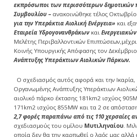
εκπρόσωποι των περισσότερων δημοτικών π
Συμβουλίου –
ανακοινώθηκε τέλος Οκτωβρίου
για την Υπεράκτια Αιολική Ενέργεια»
και εξ
Εταιρεία Υδρογονανθράκων
και
Ενεργειακών
Μελέτης Περιβαλλοντικών Επιπτώσεων,μέχρι 
Κοινής Υπουργικής Απόφασης τον Δεκέμβριο
Ανάπτυξης Υπεράκτιων Αιολικών Πάρκων.
Ο σχεδιασμός αυτός αφορά και την Ικαρία
Οργανωμένης Ανάπτυξης Υπεράκτιων Αιολι
αιολικό πάρκο έκτασης 181km2 ισχύος 905M
171km2 ισχύος 855MW και τα 2 σε απόσταση
2,7 φορές παραπάνω από τις 110 χερσαίες α
σχεδιασμούς του ομίλου
Μυτιληναίου
. Μι
οποία δεν θα την καρπωθεί ο λαός μας αλλά 