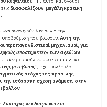
λου κεφαλαίου
. Γι’ αυτό, και όλοι οι
άσεις
διασφαλίζουν μεγάλη κρατική
.
ύν
-και ανησυχούν δίκαια-
για την
ρη υποβάθμιση που βιώνουν.
Αυτή την
 οι προπαγανδιστικοί μηχανισμοί, για
νεργούς υποστηρικτές»
των σχεδίων
μοί δεν μπορούν να συσκοτίσουν πως
σινης μετάβασης”,
έχει πολλαπλό
γματικός στόχος της πράσινης
ει την ισόρροπη σχέση ανάμεσα στην
ριβάλλον
ο δυστυχώς δεν διαφωνούν οι