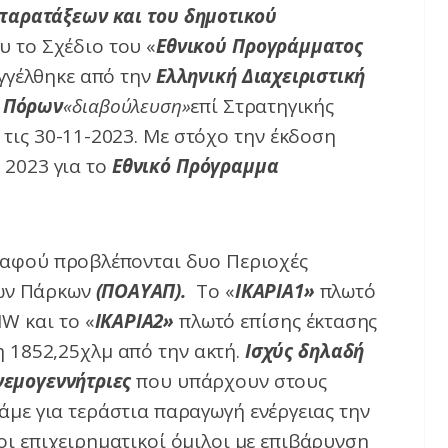
αρατάξεων και του δημοτικού
 το Σχέδιο του «
Εθνικού Προγράμματος
αγγέλθηκε από την
Ελληνική Διαχειριστική
 Πόρων
«διαβούλευση»
επί Στρατηγικής
τις 30-11-2023. Με στόχο την έκδοση
 2023 για το
Εθνικό Πρόγραμμα
, αφού προβλέπονται δυο Περιοχές
κών Πάρκων
(ΠΟΑΥΑΠ).
Tο «
ΙΚΑΡΙΑ1»
πλωτό
W και το «
ΙΚΑΡΙΑ2»
πλωτό επίσης έκτασης
 1852,25χλμ από την ακτή.
Ισχύς δηλαδή
νεμογεννήτριες
που υπάρχουν στους
λάμε για τεράστια παραγωγή ενέργειας την
οι επιχειρηματικοί όμιλοι με επιβάρυνση