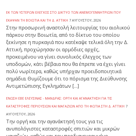
ΕΚ ΤΩΝ ΥΣΤΈΡΩΝ ΈΛΕΓΧΟΣ ΣΤΟ ΔΊΚΤΥΟ ΤΩΝ ΑΝΕΜΟΓΕΝΝΗΤΡΙΏΝ ΠΟΥ
ΈΚΑΨΑΝ ΤΗ ΒΟΙΩΤΊΑ ΚΑΙ ΤΗ Δ. ΑΤΤΙΚΉ
7 ΑΥΓΟΎΣΤΟΥ, 2026
Στην προσωρινή αναστολή λειτουργίας του αιολικού
πάρκου στην Βοιωτία, από το δίκτυο του οποίου
ξεκίνησε η πυρκαγιά που κατέκαψε τελικά όλη την Δ.
Αττική, προχώρησαν οι αρμόδιες αρχές,
προκειμένου να γίνει συνολικός έλεγχος των
υποδομών, κάτι βέβαια που θα έπρεπε να έχει γίνει
πολύ νωρίτερα, καθώς υπήρχαν προειδοποιητικά
σημάδια. Θυμίζουμε ότι το πόρισμα της Διεύθυνσης
Αντιμετώπισης Εγκλημάτων […]
ΈΝΩΣΗ ΕΒΕ ΕΛΕΥΣΊΝΑΣ - ΜΆΝΔΡΑΣ: ΟΡΓΉ ΚΑΙ ΑΓΑΝΆΚΤΗΣΗ ΓΙΑ ΤΙΣ
ΚΑΤΑΣΤΡΟΦΈΣ ΠΕΡΙΟΥΣΙΏΝ ΚΑΙ ΜΑΓΑΖΙΏΝ ΑΠΌ ΤΗ ΦΩΤΙΆ ΣΤΗ Δ. ΑΤΤΙΚΉ
7
ΑΥΓΟΎΣΤΟΥ, 2026
Την οργή και την αγανάκτησή τους για τις
ανυπολόγιστες καταστροφές σπιτιών και μικρών
μαγαζιών, καθώς και τον προδιαγεγραμμένο