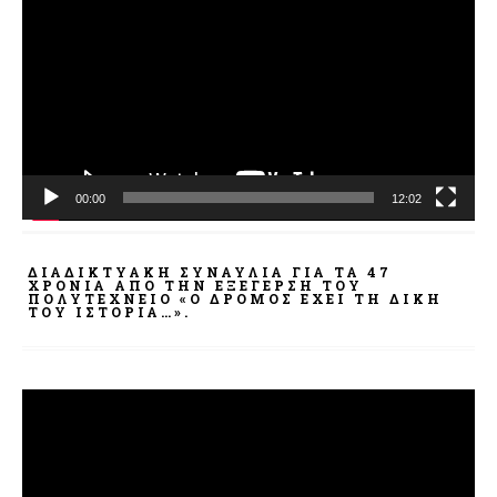
Αναπαραγωγής
Βίντεο
00:00
12:02
ΔΙΑΔΙΚΤΥΑΚΉ ΣΥΝΑΥΛΊΑ ΓΙΑ ΤΑ 47
ΧΡΌΝΙΑ ΑΠΌ ΤΗΝ ΕΞΈΓΕΡΣΗ ΤΟΥ
ΠΟΛΥΤΕΧΝΕΊΟ «Ο ΔΡΌΜΟΣ ΈΧΕΙ ΤΗ ΔΙΚΉ
ΤΟΥ ΙΣΤΟΡΊΑ…».
Πρόγραμμα
Αναπαραγωγής
Βίντεο