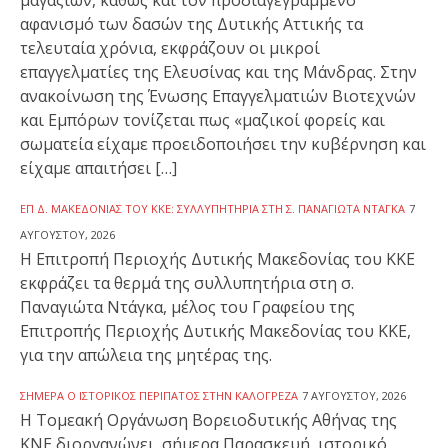
αφανισμό των δασών της Δυτικής Αττικής τα
τελευταία χρόνια, εκφράζουν οι μικροί
επαγγελματίες της Ελευσίνας και της Μάνδρας. Στην
ανακοίνωση της Ένωσης Επαγγελματιών Βιοτεχνών
και Εμπόρων τονίζεται πως «μαζικοί φορείς και
σωματεία είχαμε προειδοποιήσει την κυβέρνηση και
είχαμε απαιτήσει […]
ΕΠ Δ. ΜΑΚΕΔΟΝΊΑΣ ΤΟΥ ΚΚΕ: ΣΥΛΛΥΠΗΤΉΡΙΑ ΣΤΗ Σ. ΠΑΝΑΓΙΏΤΑ ΝΤΆΓΚΑ
7
ΑΥΓΟΎΣΤΟΥ, 2026
Η Επιτροπή Περιοχής Δυτικής Μακεδονίας του ΚΚΕ
εκφράζει τα θερμά της συλλυπητήρια στη σ.
Παναγιώτα Ντάγκα, μέλος του Γραφείου της
Επιτροπής Περιοχής Δυτικής Μακεδονίας του ΚΚΕ,
για την απώλεια της μητέρας της.
ΣΉΜΕΡΑ Ο ΙΣΤΟΡΙΚΌΣ ΠΕΡΊΠΑΤΟΣ ΣΤΗΝ ΚΑΛΟΓΡΈΖΑ
7 ΑΥΓΟΎΣΤΟΥ, 2026
Η Τομεακή Οργάνωση Βορειοδυτικής Αθήνας της
ΚΝΕ διοργανώνει, σήμερα Παρασκευή, ιστορικό