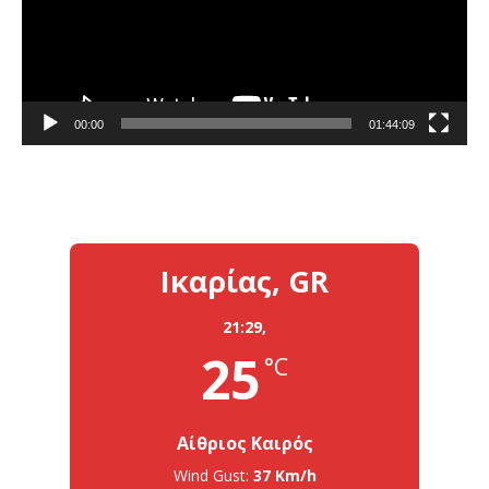
00:00
01:44:09
Ικαρίας, GR
21:29,
25
°C
Αίθριος Καιρός
Wind Gust:
37 Km/h