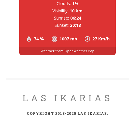
Clouds:
1%
Visibility:
10 km
Sunrise:
06:24
Sunset:
20:18
74 %
1007 mb
27 Km/h
Weather from OpenWeatherMap
LAS IKARIAS
COPYRIGHT 2018-2025 LAS IKARIAS.