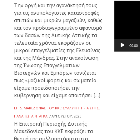
Πρόγραμμ
Την οργή και την αγανάκτησή τους
Αναπαραγ
για τις ανυπολόγιστες καταστροφές
Βίντεο
σπιτιών και μικρών μαγαζιών, καθώς
και τον προδιαγεγραμμένο αφανισμό
των δασών της Δυτικής Αττικής τα
τελευταία χρόνια, εκφράζουν οι
00:00
μικροί επαγγελματίες της Ελευσίνας
και της Μάνδρας. Στην ανακοίνωση
της Ένωσης Επαγγελματιών
Βιοτεχνών και Εμπόρων τονίζεται
πως «μαζικοί φορείς και σωματεία
είχαμε προειδοποιήσει την
κυβέρνηση και είχαμε απαιτήσει […]
ΕΠ Δ. ΜΑΚΕΔΟΝΊΑΣ ΤΟΥ ΚΚΕ: ΣΥΛΛΥΠΗΤΉΡΙΑ ΣΤΗ Σ.
ΠΑΝΑΓΙΏΤΑ ΝΤΆΓΚΑ
7 ΑΥΓΟΎΣΤΟΥ, 2026
Η Επιτροπή Περιοχής Δυτικής
Μακεδονίας του ΚΚΕ εκφράζει τα
θερμά της συλλυπητήρια στη σ.