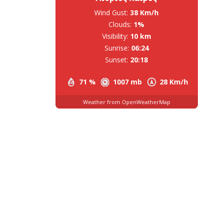
Wind Gust:
38 Km/h
Clouds:
1%
Visibility:
10 km
Sunrise:
06:24
Sunset:
20:18
71 %
1007 mb
28 Km/h
Weather from OpenWeatherMap