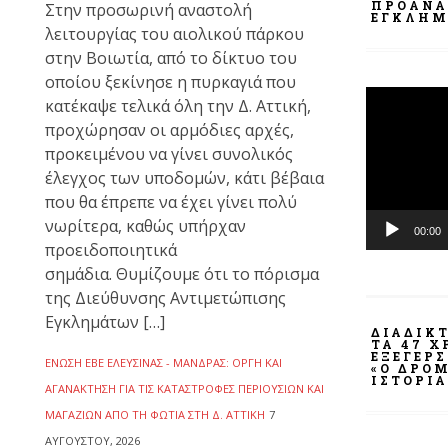
ΠΡΟΑΝΑ
Στην προσωρινή αναστολή
ΕΓΚΛΉΜ
λειτουργίας του αιολικού πάρκου
στην Βοιωτία, από το δίκτυο του
οποίου ξεκίνησε η πυρκαγιά που
Πρόγραμμ
κατέκαψε τελικά όλη την Δ. Αττική,
Αναπαραγ
προχώρησαν οι αρμόδιες αρχές,
Βίντεο
προκειμένου να γίνει συνολικός
έλεγχος των υποδομών, κάτι βέβαια
που θα έπρεπε να έχει γίνει πολύ
νωρίτερα, καθώς υπήρχαν
00:00
προειδοποιητικά
σημάδια. Θυμίζουμε ότι το πόρισμα
της Διεύθυνσης Αντιμετώπισης
Εγκλημάτων […]
ΔΙΑΔΙΚ
ΤΑ 47 
ΕΞΈΓΕΡ
ΈΝΩΣΗ ΕΒΕ ΕΛΕΥΣΊΝΑΣ - ΜΆΝΔΡΑΣ: ΟΡΓΉ ΚΑΙ
«Ο ΔΡΌΜ
ΙΣΤΟΡΊΑ
ΑΓΑΝΆΚΤΗΣΗ ΓΙΑ ΤΙΣ ΚΑΤΑΣΤΡΟΦΈΣ ΠΕΡΙΟΥΣΙΏΝ ΚΑΙ
ΜΑΓΑΖΙΏΝ ΑΠΌ ΤΗ ΦΩΤΙΆ ΣΤΗ Δ. ΑΤΤΙΚΉ
7
ΑΥΓΟΎΣΤΟΥ, 2026