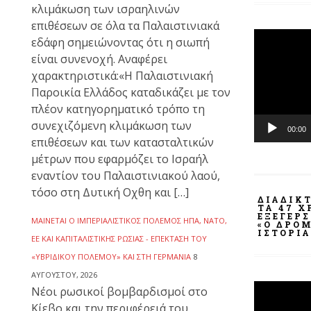
κλιμάκωση των ισραηλινών
επιθέσεων σε όλα τα Παλαιστινιακά
Πρόγραμμ
εδάφη σημειώνοντας ότι η σιωπή
Αναπαραγ
είναι συνενοχή. Αναφέρει
Βίντεο
χαρακτηριστικά:«Η Παλαιστινιακή
Παροικία Ελλάδος καταδικάζει με τον
πλέον κατηγορηματικό τρόπο τη
συνεχιζόμενη κλιμάκωση των
00:00
επιθέσεων και των κατασταλτικών
μέτρων που εφαρμόζει το Ισραήλ
εναντίον του Παλαιστινιακού λαού,
τόσο στη Δυτική Οχθη και […]
ΔΙΑΔΙΚ
ΤΑ 47 
ΕΞΈΓΕΡ
ΜΑΊΝΕΤΑΙ Ο ΙΜΠΕΡΙΑΛΙΣΤΙΚΌΣ ΠΌΛΕΜΟΣ ΗΠΑ, ΝΑΤΟ,
«Ο ΔΡΌΜ
ΙΣΤΟΡΊΑ
ΕΕ ΚΑΙ ΚΑΠΙΤΑΛΙΣΤΙΚΉΣ ΡΩΣΊΑΣ - ΕΠΈΚΤΑΣΗ ΤΟΥ
«ΥΒΡΙΔΙΚΟΎ ΠΟΛΈΜΟΥ» ΚΑΙ ΣΤΗ ΓΕΡΜΑΝΊΑ
8
ΑΥΓΟΎΣΤΟΥ, 2026
Πρόγραμμ
Νέοι ρωσικοί βομβαρδισμοί στο
Αναπαραγ
Κίεβο και την περιφέρειά του