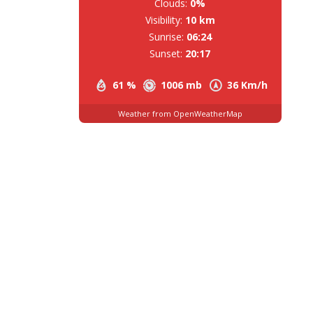
Clouds:
0%
Visibility:
10 km
Sunrise:
06:24
Sunset:
20:17
61 %
1006 mb
36 Km/h
Weather from OpenWeatherMap