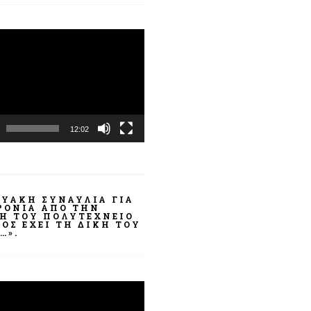
α
ωγής
12:02
ΤΥΑΚΉ ΣΥΝΑΥΛΊΑ ΓΙΑ
ΧΡΌΝΙΑ ΑΠΌ ΤΗΝ
ΣΗ ΤΟΥ ΠΟΛΥΤΕΧΝΕΊΟ
ΟΣ ΈΧΕΙ ΤΗ ΔΙΚΉ ΤΟΥ
…».
α
ωγής