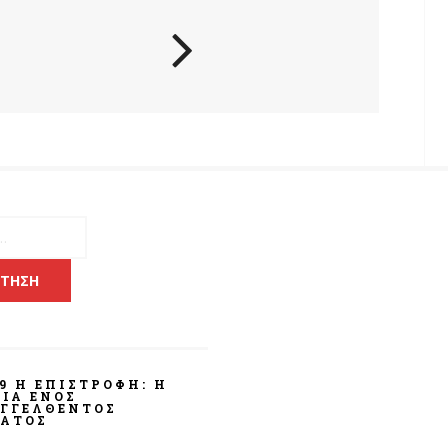
για:
9 Η ΕΠΙΣΤΡΟΦΗ: Η
ΊΑ ΕΝΌΣ
ΓΓΕΛΘΈΝΤΟΣ
ΑΤΟΣ