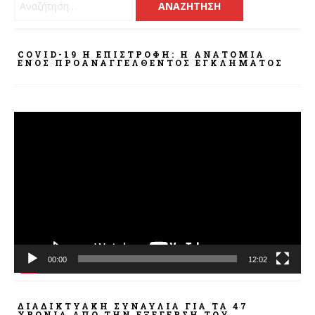
COVID-19 Η ΕΠΙΣΤΡΟΦΗ: Η ΑΝΑΤΟΜΊΑ
ΕΝΌΣ ΠΡΟΑΝΑΓΓΕΛΘΈΝΤΟΣ ΕΓΚΛΉΜΑΤΟΣ
Πρόγραμμα
Αναπαραγωγής
Βίντεο
00:00
12:02
ΔΙΑΔΙΚΤΥΑΚΉ ΣΥΝΑΥΛΊΑ ΓΙΑ ΤΑ 47
ΧΡΌΝΙΑ ΑΠΌ ΤΗΝ ΕΞΈΓΕΡΣΗ ΤΟΥ