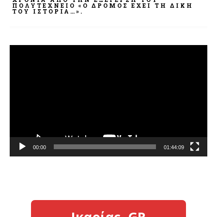
ΠΟΛΥΤΕΧΝΕΊΟ «Ο ΔΡΌΜΟΣ ΈΧΕΙ ΤΗ ΔΙΚΉ
ΤΟΥ ΙΣΤΟΡΊΑ…».
Πρόγραμμα
Αναπαραγωγής
Βίντεο
00:00
01:44:09
Ικαρίας, GR