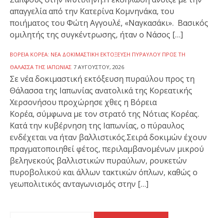
απαγγελία από την Κατερίνα Κομνηνάκα, του
ποιήματος του Φώτη Αγγουλέ, «Ναγκασάκι». Βασικός
ομιλητής της συγκέντρωσης, ήταν ο Νάσος […]
ΒΌΡΕΙΑ ΚΟΡΈΑ: ΝΈΑ ΔΟΚΙΜΑΣΤΙΚΉ ΕΚΤΌΞΕΥΣΗ ΠΥΡΑΎΛΟΥ ΠΡΟΣ ΤΗ
ΘΆΛΑΣΣΑ ΤΗΣ ΙΑΠΩΝΊΑΣ
7 ΑΥΓΟΎΣΤΟΥ, 2026
Σε νέα δοκιμαστική εκτόξευση πυραύλου προς τη
Θάλασσα της Ιαπωνίας ανατολικά της Κορεατικής
Χερσονήσου προχώρησε χθες η Βόρεια
Κορέα, σύμφωνα με τον στρατό της Νότιας Κορέας.
Κατά την κυβέρνηση της Ιαπωνίας, ο πύραυλος
ενδέχεται να ήταν βαλλιστικός.Σειρά δοκιμών έχουν
πραγματοποιηθεί φέτος, περιλαμβανομένων μικρού
βεληνεκούς βαλλιστικών πυραύλων, ρουκετών
πυροβολικού και άλλων τακτικών όπλων, καθώς ο
γεωπολιτικός ανταγωνισμός στην […]
Αναζήτηση για: