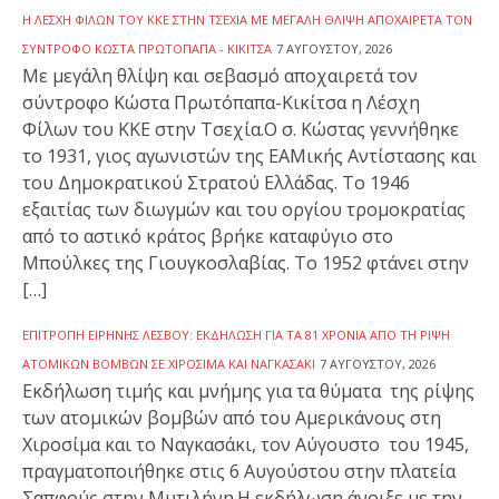
Η ΛΈΣΧΗ ΦΊΛΩΝ ΤΟΥ ΚΚΕ ΣΤΗΝ ΤΣΕΧΊΑ ΜΕ ΜΕΓΆΛΗ ΘΛΊΨΗ ΑΠΟΧΑΙΡΕΤΆ ΤΟΝ
ΣΎΝΤΡΟΦΟ ΚΏΣΤΑ ΠΡΩΤΌΠΑΠΑ - ΚΙΚΊΤΣΑ
7 ΑΥΓΟΎΣΤΟΥ, 2026
Με μεγάλη θλίψη και σεβασμό αποχαιρετά τον
σύντροφο Κώστα Πρωτόπαπα-Κικίτσα η Λέσχη
Φίλων του ΚΚΕ στην Τσεχία.Ο σ. Κώστας γεννήθηκε
το 1931, γιος αγωνιστών της ΕΑΜικής Αντίστασης και
του Δημοκρατικού Στρατού Ελλάδας. Το 1946
εξαιτίας των διωγμών και του οργίου τρομοκρατίας
από το αστικό κράτος βρήκε καταφύγιο στο
Μπούλκες της Γιουγκοσλαβίας. Το 1952 φτάνει στην
[…]
ΕΠΙΤΡΟΠΉ ΕΙΡΉΝΗΣ ΛΈΣΒΟΥ: ΕΚΔΉΛΩΣΗ ΓΙΑ ΤΑ 81 ΧΡΌΝΙΑ ΑΠΌ ΤΗ ΡΊΨΗ
ΑΤΟΜΙΚΏΝ ΒΟΜΒΏΝ ΣΕ ΧΙΡΟΣΊΜΑ ΚΑΙ ΝΑΓΚΑΣΆΚΙ
7 ΑΥΓΟΎΣΤΟΥ, 2026
Εκδήλωση τιμής και μνήμης για τα θύματα της ρίψης
των ατομικών βομβών από του Αμερικάνους στη
Χιροσίμα και το Ναγκασάκι, τον Αύγουστο του 1945,
πραγματοποιήθηκε στις 6 Αυγούστου στην πλατεία
Σαπφούς στην Μυτιλήνη.Η εκδήλωση άνοιξε με την