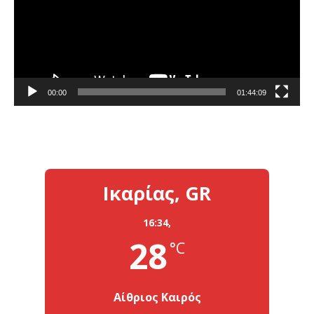
00:00
01:44:09
Ικαρίας, GR
16:34,
28
°C
Αίθριος Καιρός