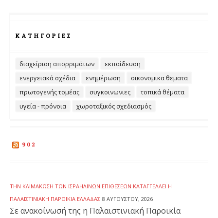
ΚΑΤΗΓΟΡΊΕΣ
διαχείριση απορριμάτων
εκπαίδευση
ενεργειακά σχέδια
ενημέρωση
οικονομικα θεματα
πρωτογενής τομέας
συγκοινωνιες
τοπικά θέματα
υγεία - πρόνοια
χωροταξικός σχεδιασμός
902
ΤΗΝ ΚΛΙΜΆΚΩΣΗ ΤΩΝ ΙΣΡΑΗΛΙΝΏΝ ΕΠΙΘΈΣΕΩΝ ΚΑΤΑΓΓΈΛΛΕΙ Η
ΠΑΛΑΙΣΤΙΝΙΑΚΉ ΠΑΡΟΙΚΊΑ ΕΛΛΆΔΑΣ
8 ΑΥΓΟΎΣΤΟΥ, 2026
Σε ανακοίνωσή της η Παλαιστινιακή Παροικία