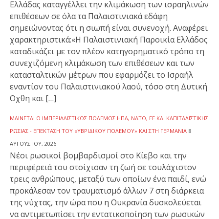
Ελλάδας καταγγέλλει την κλιμάκωση των ισραηλινών
επιθέσεων σε όλα τα Παλαιστινιακά εδάφη
σημειώνοντας ότι η σιωπή είναι συνενοχή. Αναφέρει
χαρακτηριστικά:«Η Παλαιστινιακή Παροικία Ελλάδος
καταδικάζει με τον πλέον κατηγορηματικό τρόπο τη
συνεχιζόμενη κλιμάκωση των επιθέσεων και των
κατασταλτικών μέτρων που εφαρμόζει το Ισραήλ
εναντίον του Παλαιστινιακού λαού, τόσο στη Δυτική
Οχθη και […]
ΜΑΊΝΕΤΑΙ Ο ΙΜΠΕΡΙΑΛΙΣΤΙΚΌΣ ΠΌΛΕΜΟΣ ΗΠΑ, ΝΑΤΟ, ΕΕ ΚΑΙ ΚΑΠΙΤΑΛΙΣΤΙΚΉΣ
ΡΩΣΊΑΣ - ΕΠΈΚΤΑΣΗ ΤΟΥ «ΥΒΡΙΔΙΚΟΎ ΠΟΛΈΜΟΥ» ΚΑΙ ΣΤΗ ΓΕΡΜΑΝΊΑ
8
ΑΥΓΟΎΣΤΟΥ, 2026
Νέοι ρωσικοί βομβαρδισμοί στο Κίεβο και την
περιφέρειά του στοίχισαν τη ζωή σε τουλάχιστον
τρεις ανθρώπους, μεταξύ των οποίων ένα παιδί, ενώ
προκάλεσαν τον τραυματισμό άλλων 7 στη διάρκεια
της νύχτας, την ώρα που η Ουκρανία δυσκολεύεται
να αντιμετωπίσει την εντατικοποίηση των ρωσικών