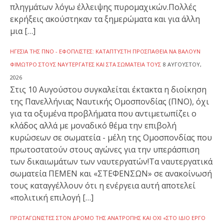
πληγμάτων λόγω έλλειψης πυρομαχικών.Πολλές
εκρήξεις ακούστηκαν τα ξημερώματα και για άλλη
μια […]
ΗΓΕΣΊΑ ΤΗΣ ΠΝΟ - ΕΦΟΠΛΙΣΤΈΣ: ΚΑΤΆΠΤΥΣΤΗ ΠΡΟΣΠΆΘΕΙΑ ΝΑ ΒΆΛΟΥΝ
ΦΊΜΩΤΡΟ ΣΤΟΥΣ ΝΑΥΤΕΡΓΆΤΕΣ ΚΑΙ ΣΤΑ ΣΩΜΑΤΕΊΑ ΤΟΥΣ
8 ΑΥΓΟΎΣΤΟΥ,
2026
Στις 10 Αυγούστου συγκαλείται έκτακτα η διοίκηση
της Πανελλήνιας Ναυτικής Ομοσπονδίας (ΠΝΟ), όχι
για τα οξυμένα προβλήματα που αντιμετωπίζει ο
κλάδος αλλά με μοναδικό θέμα την επιβολή
κυρώσεων σε σωματεία - μέλη της Ομοσπονδίας που
πρωτοστατούν στους αγώνες για την υπεράσπιση
των δικαιωμάτων των ναυτεργατών!Τα ναυτεργατικά
σωματεία ΠΕΜΕΝ και «ΣΤΕΦΕΝΣΩΝ» σε ανακοίνωσή
τους καταγγέλλουν ότι η ενέργεια αυτή αποτελεί
«πολιτική επιλογή […]
ΠΡΩΤΑΓΩΝΙΣΤΈΣ ΣΤΟΝ ΔΡΌΜΟ ΤΗΣ ΑΝΑΤΡΟΠΉΣ ΚΑΙ ΌΧΙ «ΣΤΟ ΊΔΙΟ ΈΡΓΟ