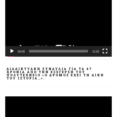
Αναπαραγωγής
Βίντεο
00:00
12:02
ΔΙΑΔΙΚΤΥΑΚΉ ΣΥΝΑΥΛΊΑ ΓΙΑ ΤΑ 47
ΧΡΌΝΙΑ ΑΠΌ ΤΗΝ ΕΞΈΓΕΡΣΗ ΤΟΥ
ΠΟΛΥΤΕΧΝΕΊΟ «Ο ΔΡΌΜΟΣ ΈΧΕΙ ΤΗ ΔΙΚΉ
ΤΟΥ ΙΣΤΟΡΊΑ…».
Πρόγραμμα
Αναπαραγωγής
Βίντεο