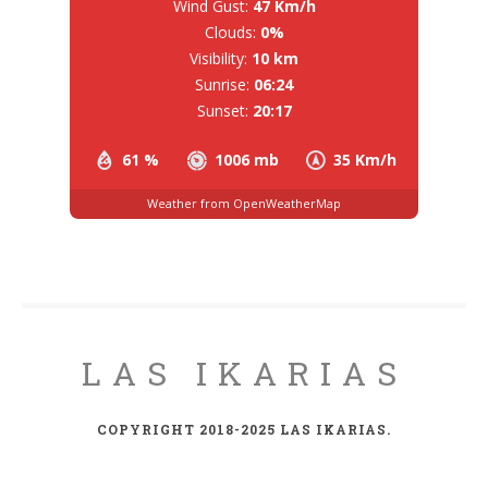
Wind Gust:
47 Km/h
Clouds:
0%
Visibility:
10 km
Sunrise:
06:24
Sunset:
20:17
61 %
1006 mb
35 Km/h
Weather from OpenWeatherMap
LAS IKARIAS
COPYRIGHT 2018-2025 LAS IKARIAS.