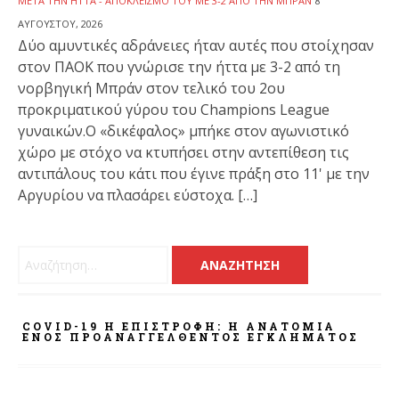
ΜΕΤΆ ΤΗΝ ΉΤΤΑ - ΑΠΟΚΛΕΙΣΜΌ ΤΟΥ ΜΕ 3-2 ΑΠΌ ΤΗΝ ΜΠΡΑΝ
8
ΑΥΓΟΎΣΤΟΥ, 2026
Δύο αμυντικές αδράνειες ήταν αυτές που στοίχησαν
στον ΠΑΟΚ που γνώρισε την ήττα με 3-2 από τη
νορβηγική Μπράν στον τελικό του 2ου
προκριματικού γύρου του Champions League
γυναικών.Ο «δικέφαλος» μπήκε στον αγωνιστικό
χώρο με στόχο να κτυπήσει στην αντεπίθεση τις
αντιπάλους του κάτι που έγινε πράξη στο 11' με την
Αργυρίου να πλασάρει εύστοχα. […]
Αναζήτηση για:
COVID-19 Η ΕΠΙΣΤΡΟΦΗ: Η ΑΝΑΤΟΜΊΑ
ΕΝΌΣ ΠΡΟΑΝΑΓΓΕΛΘΈΝΤΟΣ ΕΓΚΛΉΜΑΤΟΣ