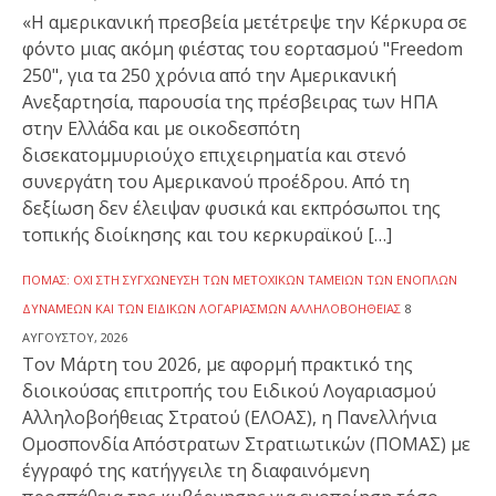
«Η αμερικανική πρεσβεία μετέτρεψε την Κέρκυρα σε
φόντο μιας ακόμη φιέστας του εορτασμού "Freedom
250", για τα 250 χρόνια από την Αμερικανική
Ανεξαρτησία, παρουσία της πρέσβειρας των ΗΠΑ
στην Ελλάδα και με οικοδεσπότη
δισεκατομμυριούχο επιχειρηματία και στενό
συνεργάτη του Αμερικανού προέδρου. Από τη
δεξίωση δεν έλειψαν φυσικά και εκπρόσωποι της
τοπικής διοίκησης και του κερκυραϊκού […]
ΠΟΜΑΣ: ΌΧΙ ΣΤΗ ΣΥΓΧΏΝΕΥΣΗ ΤΩΝ ΜΕΤΟΧΙΚΏΝ ΤΑΜΕΊΩΝ ΤΩΝ ΕΝΌΠΛΩΝ
ΔΥΝΆΜΕΩΝ ΚΑΙ ΤΩΝ ΕΙΔΙΚΏΝ ΛΟΓΑΡΙΑΣΜΏΝ ΑΛΛΗΛΟΒΟΗΘΕΊΑΣ
8
ΑΥΓΟΎΣΤΟΥ, 2026
Τον Μάρτη του 2026, με αφορμή πρακτικό της
διοικούσας επιτροπής του Ειδικού Λογαριασμού
Αλληλοβοήθειας Στρατού (ΕΛΟΑΣ), η Πανελλήνια
Ομοσπονδία Απόστρατων Στρατιωτικών (ΠΟΜΑΣ) με
έγγραφό της κατήγγειλε τη διαφαινόμενη