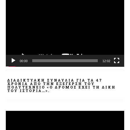
Πρόγραμμα
Αναπαραγωγής
Βίντεο
00:00
12:02
ΔΙΑΔΙΚΤΥΑΚΉ ΣΥΝΑΥΛΊΑ ΓΙΑ ΤΑ 47
ΧΡΌΝΙΑ ΑΠΌ ΤΗΝ ΕΞΈΓΕΡΣΗ ΤΟΥ
ΠΟΛΥΤΕΧΝΕΊΟ «Ο ΔΡΌΜΟΣ ΈΧΕΙ ΤΗ ΔΙΚΉ
ΤΟΥ ΙΣΤΟΡΊΑ…».
Πρόγραμμα
Αναπαραγωγής
Βίντεο