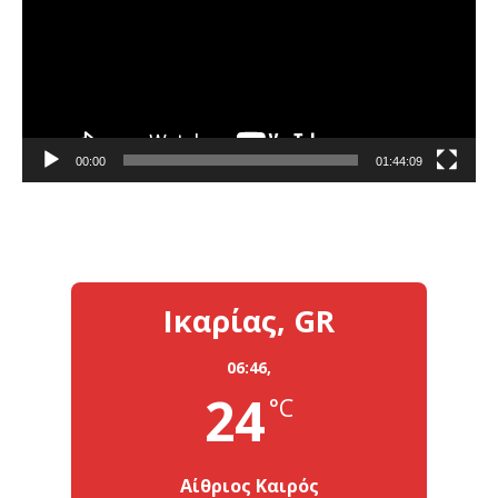
00:00
01:44:09
Ικαρίας, GR
06:46,
24
°C
Αίθριος Καιρός