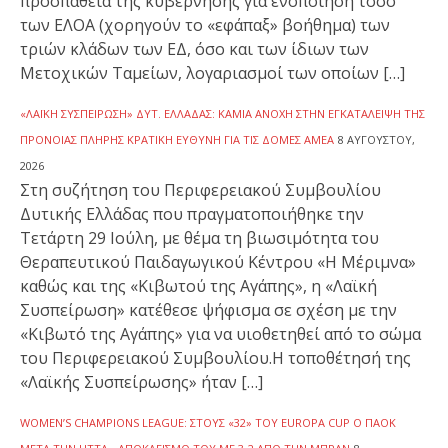
προσπάθεια της κυβέρνησης για ενοποίηση τόσο
των ΕΛΟΑ (χορηγούν το «εφάπαξ» βοήθημα) των
τριών κλάδων των ΕΔ, όσο και των ίδιων των
Μετοχικών Ταμείων, λογαριασμοί των οποίων […]
«ΛΑΪΚΉ ΣΥΣΠΕΊΡΩΣΗ» ΔΥΤ. ΕΛΛΆΔΑΣ: ΚΑΜΊΑ ΑΝΟΧΉ ΣΤΗΝ ΕΓΚΑΤΆΛΕΙΨΗ ΤΗΣ
ΠΡΌΝΟΙΑΣ ΠΛΉΡΗΣ ΚΡΑΤΙΚΉ ΕΥΘΎΝΗ ΓΙΑ ΤΙΣ ΔΟΜΈΣ ΑΜΕΑ
8 ΑΥΓΟΎΣΤΟΥ,
2026
Στη συζήτηση του Περιφερειακού Συμβουλίου
Δυτικής Ελλάδας που πραγματοποιήθηκε την
Τετάρτη 29 Ιούλη, με θέμα τη βιωσιμότητα του
Θεραπευτικού Παιδαγωγικού Κέντρου «Η Μέριμνα»
καθώς και της «Κιβωτού της Αγάπης», η «Λαϊκή
Συσπείρωση» κατέθεσε ψήφισμα σε σχέση με την
«Κιβωτό της Αγάπης» για να υιοθετηθεί από το σώμα
του Περιφερειακού Συμβουλίου.Η τοποθέτησή της
«Λαϊκής Συσπείρωσης» ήταν […]
WOMEN’S CHAMPIONS LEAGUE: ΣΤΟΥΣ «32» ΤΟΥ EUROPA CUP Ο ΠΑΟΚ