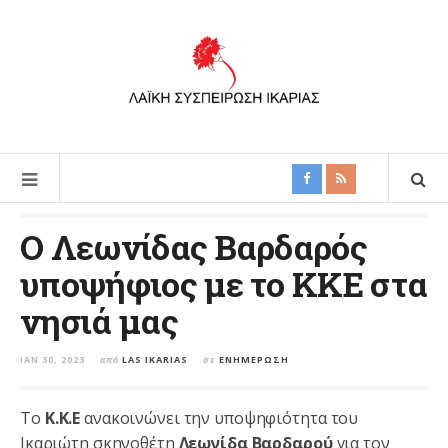
Ο Λεωνίδας Βαρδαρός
υποψήφιος με το ΚΚΕ στα
νησιά μας
ΙΑΝ 30, 2023
από
LAS IKARIAS
σε
ΕΝΗΜΈΡΩΣΗ
Το
Κ.Κ.Ε
ανακοινώνει την υποψηφιότητα του
Ικαριώτη σκηνοθέτη
Λεωνίδα Βαρδαρού
για τον