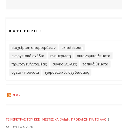
ΚΑΤΗΓΟΡΊΕΣ
διαχείριση απορριμάτων
εκπαίδευση
ενεργειακά σχέδια
ενημέρωση
οικονομικα θεματα
πρωτογενής τομέας
συγκοινωνιες
τοπικά θέματα
υγεία - πρόνοια
χωροταξικός σχεδιασμός
902
ΤΕ ΚΈΡΚΥΡΑΣ ΤΟΥ ΚΚΕ: ΦΙΈΣΤΕΣ ΚΑΙ ΧΛΙΔΉ, ΠΡΌΚΛΗΣΗ ΓΙΑ ΤΟ ΛΑΌ
8
ΑΥΓΟΎΣΤΟΥ, 2026