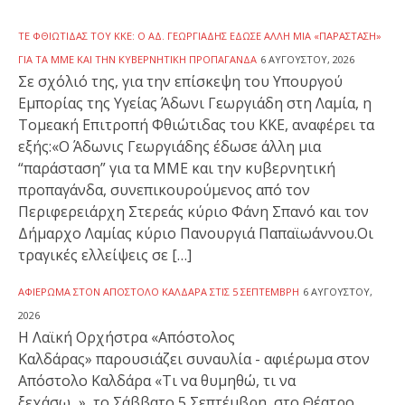
ΤΕ ΦΘΙΏΤΙΔΑΣ ΤΟΥ ΚΚΕ: Ο ΆΔ. ΓΕΩΡΓΙΆΔΗΣ ΈΔΩΣΕ ΆΛΛΗ ΜΙΑ «ΠΑΡΆΣΤΑΣΗ»
ΓΙΑ ΤΑ ΜΜΕ ΚΑΙ ΤΗΝ ΚΥΒΕΡΝΗΤΙΚΉ ΠΡΟΠΑΓΆΝΔΑ
6 ΑΥΓΟΎΣΤΟΥ, 2026
Σε σχόλιό της, για την επίσκεψη του Υπουργού
Εμπορίας της Υγείας Άδωνι Γεωργιάδη στη Λαμία, η
Τομεακή Επιτροπή Φθιώτιδας του ΚΚΕ, αναφέρει τα
εξής:«Ο Άδωνις Γεωργιάδης έδωσε άλλη μια
“παράσταση” για τα ΜΜΕ και την κυβερνητική
προπαγάνδα, συνεπικουρούμενος από τον
Περιφερειάρχη Στερεάς κύριο Φάνη Σπανό και τον
Δήμαρχο Λαμίας κύριο Πανουργιά Παπαϊωάννου.Οι
τραγικές ελλείψεις σε […]
ΑΦΙΈΡΩΜΑ ΣΤΟΝ ΑΠΌΣΤΟΛΟ ΚΑΛΔΆΡΑ ΣΤΙΣ 5 ΣΕΠΤΈΜΒΡΗ
6 ΑΥΓΟΎΣΤΟΥ,
2026
Η Λαϊκή Ορχήστρα «Απόστολος
Καλδάρας» παρουσιάζει συναυλία - αφιέρωμα στον
Απόστολο Καλδάρα «Τι να θυμηθώ, τι να
ξεχάσω...», το Σάββατο 5 Σεπτέμβρη, στο Θέατρο