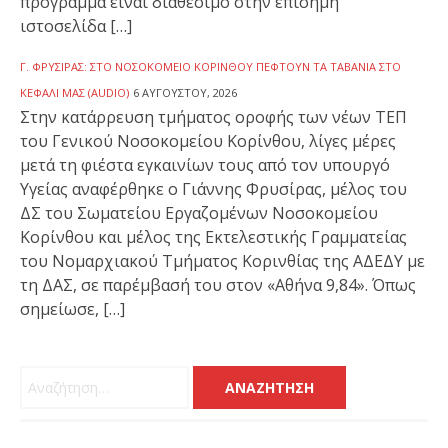
πρόγραμμα είναι διαθέσιμο στην επίσημη
ιστοσελίδα […]
Γ. ΦΡΥΣΊΡΑΣ: ΣΤΟ ΝΟΣΟΚΟΜΕΊΟ ΚΟΡΊΝΘΟΥ ΠΈΦΤΟΥΝ ΤΑ ΤΑΒΆΝΙΑ ΣΤΟ
ΚΕΦΆΛΙ ΜΑΣ (AUDIO)
6 ΑΥΓΟΎΣΤΟΥ, 2026
Στην κατάρρευση τμήματος οροφής των νέων ΤΕΠ
του Γενικού Νοσοκομείου Κορίνθου, λίγες μέρες
μετά τη φιέστα εγκαινίων τους από τον υπουργό
Υγείας αναφέρθηκε ο Γιάννης Φρυσίρας, μέλος του
ΔΣ του Σωματείου Εργαζομένων Νοσοκομείου
Κορίνθου και μέλος της Εκτελεστικής Γραμματείας
του Νομαρχιακού Τμήματος Κορινθίας της ΑΔΕΔΥ με
τη ΔΑΣ, σε παρέμβασή του στον «Αθήνα 9,84». Όπως
σημείωσε, […]
Αναζήτηση για: