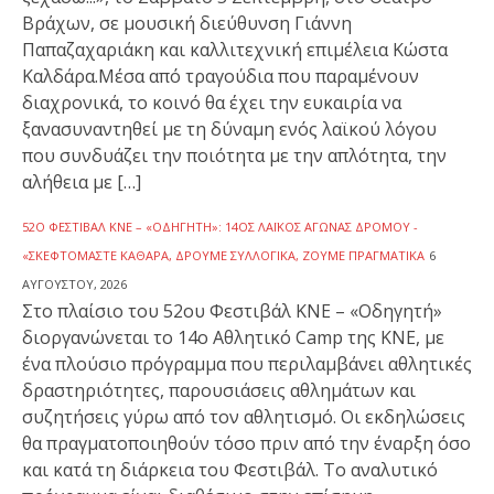
Βράχων, σε μουσική διεύθυνση Γιάννη
Παπαζαχαριάκη και καλλιτεχνική επιμέλεια Κώστα
Καλδάρα.Μέσα από τραγούδια που παραμένουν
διαχρονικά, το κοινό θα έχει την ευκαιρία να
ξανασυναντηθεί με τη δύναμη ενός λαϊκού λόγου
που συνδυάζει την ποιότητα με την απλότητα, την
αλήθεια με […]
52Ο ΦΕΣΤΙΒΆΛ ΚΝΕ – «ΟΔΗΓΗΤΉ»: 14ΟΣ ΛΑΪΚΌΣ ΑΓΏΝΑΣ ΔΡΌΜΟΥ -
«ΣΚΕΦΤΌΜΑΣΤΕ ΚΑΘΑΡΆ, ΔΡΟΎΜΕ ΣΥΛΛΟΓΙΚΆ, ΖΟΎΜΕ ΠΡΑΓΜΑΤΙΚΆ
6
ΑΥΓΟΎΣΤΟΥ, 2026
Στο πλαίσιο του 52ου Φεστιβάλ ΚΝΕ – «Οδηγητή»
διοργανώνεται το 14ο Αθλητικό Camp της ΚΝΕ, με
ένα πλούσιο πρόγραμμα που περιλαμβάνει αθλητικές
δραστηριότητες, παρουσιάσεις αθλημάτων και
συζητήσεις γύρω από τον αθλητισμό. Οι εκδηλώσεις
θα πραγματοποιηθούν τόσο πριν από την έναρξη όσο
και κατά τη διάρκεια του Φεστιβάλ. Το αναλυτικό