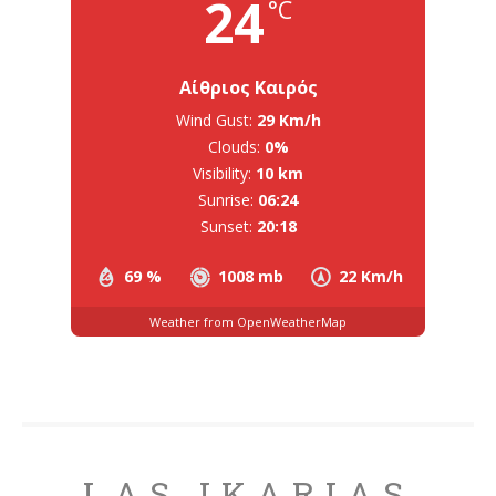
24
°C
Αίθριος Καιρός
Wind Gust:
29 Km/h
Clouds:
0%
Visibility:
10 km
Sunrise:
06:24
Sunset:
20:18
69 %
1008 mb
22 Km/h
Weather from OpenWeatherMap
LAS IKARIAS