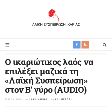
Ο ικαριώτικος λαός να
επιλέξει μαζικά τη
«Λαϊκή Συσπείρωση»
στον Β’ γύρο (AUDIO)
ΜΆΙ 30, 2019
από
LAS IKARIAS
σε
ΕΝΗΜΈΡΩΣΗ