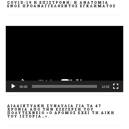
COVID-19 Η ΕΠΙΣΤΡΟΦΗ: Η ΑΝΑΤΟΜΊΑ
ΕΝΌΣ ΠΡΟΑΝΑΓΓΕΛΘΈΝΤΟΣ ΕΓΚΛΉΜΑΤΟΣ
Πρόγραμμα
Αναπαραγωγής
Βίντεο
00:00
12:02
ΔΙΑΔΙΚΤΥΑΚΉ ΣΥΝΑΥΛΊΑ ΓΙΑ ΤΑ 47
ΧΡΌΝΙΑ ΑΠΌ ΤΗΝ ΕΞΈΓΕΡΣΗ ΤΟΥ
ΠΟΛΥΤΕΧΝΕΊΟ «Ο ΔΡΌΜΟΣ ΈΧΕΙ ΤΗ ΔΙΚΉ
ΤΟΥ ΙΣΤΟΡΊΑ…».