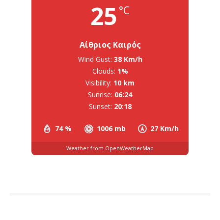
25
°C
Αίθριος Καιρός
Wind Gust:
38 Km/h
Clouds:
1%
Visibility:
10 km
Sunrise:
06:24
Sunset:
20:18
74 %
1006 mb
27 Km/h
Weather from OpenWeatherMap