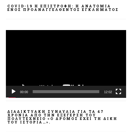
COVID-19 Η ΕΠΙΣΤΡΟΦΗ: Η ΑΝΑΤΟΜΊΑ
ΕΝΌΣ ΠΡΟΑΝΑΓΓΕΛΘΈΝΤΟΣ ΕΓΚΛΉΜΑΤΟΣ
Πρόγραμμα
Αναπαραγωγής
Βίντεο
00:00
12:02
ΔΙΑΔΙΚΤΥΑΚΉ ΣΥΝΑΥΛΊΑ ΓΙΑ ΤΑ 47
ΧΡΌΝΙΑ ΑΠΌ ΤΗΝ ΕΞΈΓΕΡΣΗ ΤΟΥ
ΠΟΛΥΤΕΧΝΕΊΟ «Ο ΔΡΌΜΟΣ ΈΧΕΙ ΤΗ ΔΙΚΉ
ΤΟΥ ΙΣΤΟΡΊΑ…».