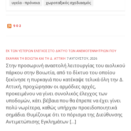
υγεία - πρόνοια
χωροταξικός σχεδιασμός
902
ΕΚ ΤΩΝ ΥΣΤΈΡΩΝ ΈΛΕΓΧΟΣ ΣΤΟ ΔΊΚΤΥΟ ΤΩΝ ΑΝΕΜΟΓΕΝΝΗΤΡΙΏΝ ΠΟΥ
ΈΚΑΨΑΝ ΤΗ ΒΟΙΩΤΊΑ ΚΑΙ ΤΗ Δ. ΑΤΤΙΚΉ
7 ΑΥΓΟΎΣΤΟΥ, 2026
Στην προσωρινή αναστολή λειτουργίας του αιολικού
πάρκου στην Βοιωτία, από το δίκτυο του οποίου
ξεκίνησε η πυρκαγιά που κατέκαψε τελικά όλη την Δ.
Αττική, προχώρησαν οι αρμόδιες αρχές,
προκειμένου να γίνει συνολικός έλεγχος των
υποδομών, κάτι βέβαια που θα έπρεπε να έχει γίνει
πολύ νωρίτερα, καθώς υπήρχαν προειδοποιητικά
σημάδια. Θυμίζουμε ότι το πόρισμα της Διεύθυνσης
Αντιμετώπισης Εγκλημάτων […]