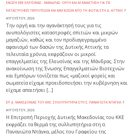
ΈΝΩΣΗ ΕΒΕ ΕΛΕΥΣΊΝΑΣ - ΜΆΝΔΡΑΣ: ΟΡΓΉ ΚΑΙ ΑΓΑΝΆΚΤΗΣΗ ΓΙΑ ΤΙΣ
ΚΑΤΑΣΤΡΟΦΈΣ ΠΕΡΙΟΥΣΙΏΝ ΚΑΙ ΜΑΓΑΖΙΏΝ ΑΠΌ ΤΗ ΦΩΤΙΆ ΣΤΗ Δ. ΑΤΤΙΚΉ
7
ΑΥΓΟΎΣΤΟΥ, 2026
Την οργή και την αγανάκτησή τους για τις
ανυπολόγιστες καταστροφές σπιτιών και μικρών
μαγαζιών, καθώς και τον προδιαγεγραμμένο
αφανισμό των δασών της Δυτικής Αττικής τα
τελευταία χρόνια, εκφράζουν οι μικροί
επαγγελματίες της Ελευσίνας και της Μάνδρας. Στην
ανακοίνωση της Ένωσης Επαγγελματιών Βιοτεχνών
και Εμπόρων τονίζεται πως «μαζικοί φορείς και
σωματεία είχαμε προειδοποιήσει την κυβέρνηση και
είχαμε απαιτήσει […]
ΕΠ Δ. ΜΑΚΕΔΟΝΊΑΣ ΤΟΥ ΚΚΕ: ΣΥΛΛΥΠΗΤΉΡΙΑ ΣΤΗ Σ. ΠΑΝΑΓΙΏΤΑ ΝΤΆΓΚΑ
7
ΑΥΓΟΎΣΤΟΥ, 2026
Η Επιτροπή Περιοχής Δυτικής Μακεδονίας του ΚΚΕ
εκφράζει τα θερμά της συλλυπητήρια στη σ.
Παναγιώτα Ντάγκα, μέλος του Γραφείου της