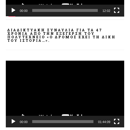
00:00
12:02
ΔΙΑΔΙΚΤΥΑΚΉ ΣΥΝΑΥΛΊΑ ΓΙΑ ΤΑ 47
ΧΡΌΝΙΑ ΑΠΌ ΤΗΝ ΕΞΈΓΕΡΣΗ ΤΟΥ
ΠΟΛΥΤΕΧΝΕΊΟ «Ο ΔΡΌΜΟΣ ΈΧΕΙ ΤΗ ΔΙΚΉ
ΤΟΥ ΙΣΤΟΡΊΑ…».
Πρόγραμμα
Αναπαραγωγής
Βίντεο
00:00
01:44:09