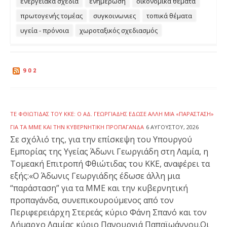
ενεργειακά σχέδια
ενημέρωση
οικονομικα θεματα
πρωτογενής τομέας
συγκοινωνιες
τοπικά θέματα
υγεία - πρόνοια
χωροταξικός σχεδιασμός
902
ΤΕ ΦΘΙΏΤΙΔΑΣ ΤΟΥ ΚΚΕ: Ο ΆΔ. ΓΕΩΡΓΙΆΔΗΣ ΈΔΩΣΕ ΆΛΛΗ ΜΙΑ «ΠΑΡΆΣΤΑΣΗ»
ΓΙΑ ΤΑ ΜΜΕ ΚΑΙ ΤΗΝ ΚΥΒΕΡΝΗΤΙΚΉ ΠΡΟΠΑΓΆΝΔΑ
6 ΑΥΓΟΎΣΤΟΥ, 2026
Σε σχόλιό της, για την επίσκεψη του Υπουργού
Εμπορίας της Υγείας Άδωνι Γεωργιάδη στη Λαμία, η
Τομεακή Επιτροπή Φθιώτιδας του ΚΚΕ, αναφέρει τα
εξής:«Ο Άδωνις Γεωργιάδης έδωσε άλλη μια
“παράσταση” για τα ΜΜΕ και την κυβερνητική
προπαγάνδα, συνεπικουρούμενος από τον
Περιφερειάρχη Στερεάς κύριο Φάνη Σπανό και τον
Δήμαρχο Λαμίας κύριο Πανουργιά Παπαϊωάννου.Οι