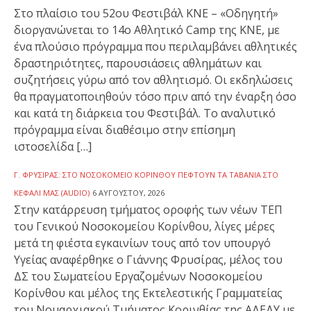
Στο πλαίσιο του 52ου Φεστιβάλ ΚΝΕ – «Οδηγητή»
διοργανώνεται το 14ο Αθλητικό Camp της ΚΝΕ, με
ένα πλούσιο πρόγραμμα που περιλαμβάνει αθλητικές
δραστηριότητες, παρουσιάσεις αθλημάτων και
συζητήσεις γύρω από τον αθλητισμό. Οι εκδηλώσεις
θα πραγματοποιηθούν τόσο πριν από την έναρξη όσο
και κατά τη διάρκεια του Φεστιβάλ. Το αναλυτικό
πρόγραμμα είναι διαθέσιμο στην επίσημη
ιστοσελίδα […]
Γ. ΦΡΥΣΊΡΑΣ: ΣΤΟ ΝΟΣΟΚΟΜΕΊΟ ΚΟΡΊΝΘΟΥ ΠΈΦΤΟΥΝ ΤΑ ΤΑΒΆΝΙΑ ΣΤΟ
ΚΕΦΆΛΙ ΜΑΣ (AUDIO)
6 ΑΥΓΟΎΣΤΟΥ, 2026
Στην κατάρρευση τμήματος οροφής των νέων ΤΕΠ
του Γενικού Νοσοκομείου Κορίνθου, λίγες μέρες
μετά τη φιέστα εγκαινίων τους από τον υπουργό
Υγείας αναφέρθηκε ο Γιάννης Φρυσίρας, μέλος του
ΔΣ του Σωματείου Εργαζομένων Νοσοκομείου
Κορίνθου και μέλος της Εκτελεστικής Γραμματείας
του Νομαρχιακού Τμήματος Κορινθίας της ΑΔΕΔΥ με