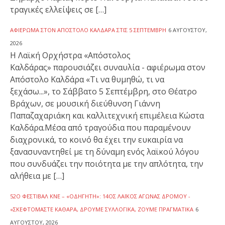
τραγικές ελλείψεις σε […]
ΑΦΙΈΡΩΜΑ ΣΤΟΝ ΑΠΌΣΤΟΛΟ ΚΑΛΔΆΡΑ ΣΤΙΣ 5 ΣΕΠΤΈΜΒΡΗ
6 ΑΥΓΟΎΣΤΟΥ,
2026
Η Λαϊκή Ορχήστρα «Απόστολος
Καλδάρας» παρουσιάζει συναυλία - αφιέρωμα στον
Απόστολο Καλδάρα «Τι να θυμηθώ, τι να
ξεχάσω...», το Σάββατο 5 Σεπτέμβρη, στο Θέατρο
Βράχων, σε μουσική διεύθυνση Γιάννη
Παπαζαχαριάκη και καλλιτεχνική επιμέλεια Κώστα
Καλδάρα.Μέσα από τραγούδια που παραμένουν
διαχρονικά, το κοινό θα έχει την ευκαιρία να
ξανασυναντηθεί με τη δύναμη ενός λαϊκού λόγου
που συνδυάζει την ποιότητα με την απλότητα, την
αλήθεια με […]
52Ο ΦΕΣΤΙΒΆΛ ΚΝΕ – «ΟΔΗΓΗΤΉ»: 14ΟΣ ΛΑΪΚΌΣ ΑΓΏΝΑΣ ΔΡΌΜΟΥ -
«ΣΚΕΦΤΌΜΑΣΤΕ ΚΑΘΑΡΆ, ΔΡΟΎΜΕ ΣΥΛΛΟΓΙΚΆ, ΖΟΎΜΕ ΠΡΑΓΜΑΤΙΚΆ
6
ΑΥΓΟΎΣΤΟΥ, 2026