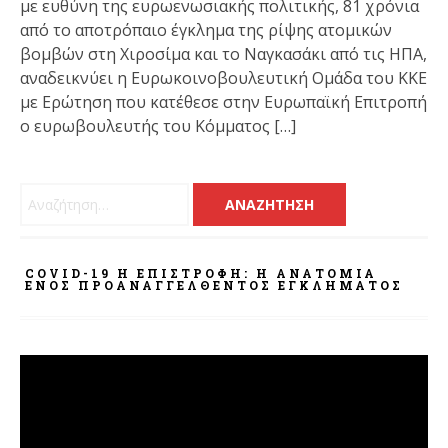
με ευθύνη της ευρωενωσιακής πολιτικής, 81 χρόνια
από το αποτρόπαιο έγκλημα της ρίψης ατομικών
βομβών στη Χιροσίμα και το Ναγκασάκι από τις ΗΠΑ,
αναδεικνύει η Ευρωκοινοβουλευτική Ομάδα του ΚΚΕ
με Ερώτηση που κατέθεσε στην Ευρωπαϊκή Επιτροπή
ο ευρωβουλευτής του Κόμματος […]
Αναζήτηση για:
COVID-19 Η ΕΠΙΣΤΡΟΦΗ: Η ΑΝΑΤΟΜΊΑ
ΕΝΌΣ ΠΡΟΑΝΑΓΓΕΛΘΈΝΤΟΣ ΕΓΚΛΉΜΑΤΟΣ
Πρόγραμμα
Αναπαραγωγής
Βίντεο