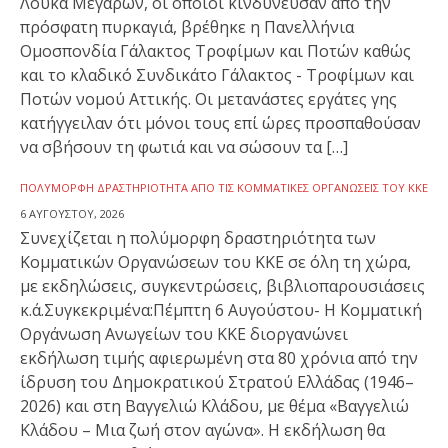
Λουκά Μεγάρων, οι οποίοι κινδύνευσαν από την
πρόσφατη πυρκαγιά, βρέθηκε η Πανελλήνια
Ομοσπονδία Γάλακτος Τροφίμων και Ποτών καθώς
και το κλαδικό Συνδικάτο Γάλακτος - Τροφίμων και
Ποτών νομού Αττικής. Οι μετανάστες εργάτες γης
κατήγγειλαν ότι μόνοι τους επί ώρες προσπαθούσαν
να σβήσουν τη φωτιά και να σώσουν τα […]
ΠΟΛΎΜΟΡΦΗ ΔΡΑΣΤΗΡΙΌΤΗΤΑ ΑΠΌ ΤΙΣ ΚΟΜΜΑΤΙΚΈΣ ΟΡΓΑΝΏΣΕΙΣ ΤΟΥ ΚΚΕ
6 ΑΥΓΟΎΣΤΟΥ, 2026
Συνεχίζεται η πολύμορφη δραστηριότητα των
Κομματικών Οργανώσεων του ΚΚΕ σε όλη τη χώρα,
με εκδηλώσεις, συγκεντρώσεις, βιβλιοπαρουσιάσεις
κ.ά.Συγκεκριμένα:Πέμπτη 6 Αυγούστου- Η Κομματική
Οργάνωση Ανωγείων του ΚΚΕ διοργανώνει
εκδήλωση τιμής αφιερωμένη στα 80 χρόνια από την
ίδρυση του Δημοκρατικού Στρατού Ελλάδας (1946–
2026) και στη Βαγγελιώ Κλάδου, με θέμα «Βαγγελιώ
Κλάδου – Μια ζωή στον αγώνα». Η εκδήλωση θα