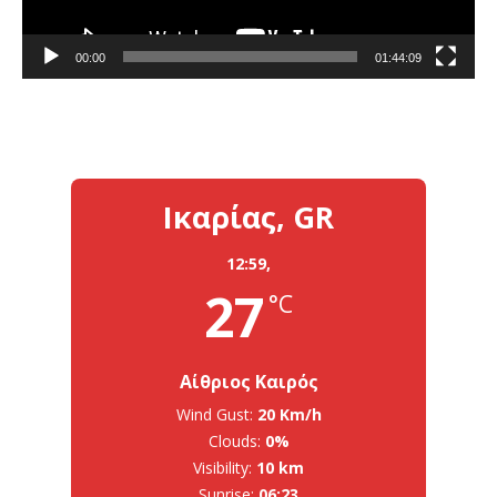
00:00
01:44:09
Ικαρίας, GR
12:59,
27
°C
Αίθριος Καιρός
Wind Gust:
20 Km/h
Clouds:
0%
Visibility:
10 km
Sunrise:
06:23