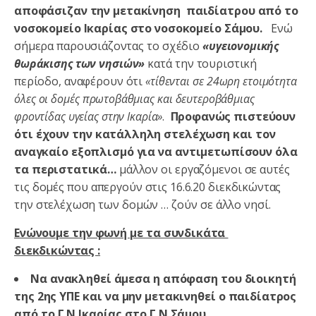
αποφάσιζαν την μετακίνηση παιδίατρου από το
νοσοκομείο Ικαρίας στο νοσοκομείο Σάμου.
Ενώ
σήμερα παρουσιάζοντας το σχέδιο
«υγειονομικής
θωράκισης των νησιών»
κατά την τουριστική
περίοδο, αναφέρουν ότι
«τίθενται σε 24ωρη ετοιμότητα
όλες οι δομές πρωτοβάθμιας και δευτεροβάθμιας
φροντίδας υγείας στην Ικαρία»
.
Προφανώς πιστεύουν
ότι έχουν την κατάλληλη στελέχωση και τον
αναγκαίο εξοπλισμό για να αντιμετωπίσουν όλα
τα περιστατικά…
μάλλον οι εργαζόμενοι σε αυτές
τις δομές που απεργούν στις 16.6.20 διεκδικώντας
την στελέχωση των δομών … ζούν σε άλλο νησί.
Ενώνουμε την φωνή με τα συνδικάτα
διεκδικώντας :
Να ανακληθεί άμεσα η απόφαση του
διοικητή
της 2ης ΥΠΕ και να μην μετακινηθεί ο παιδίατρος
από το Γ.Ν Ικαρίας στο Γ.Ν Σάμου.