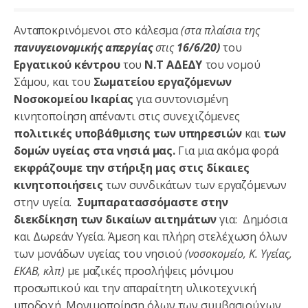
Ανταποκρινόμενοι στο κάλεσμα
(στα πλαίσια της
πανυγειονομικής απεργίας
στις
16/6/20)
του
Εργατικού κέντρου
του
Ν.Τ ΑΔΕΔΥ
του νομού
Σάμου, και του
Σωματείου εργαζόμενων
Νοσοκομείου Ικαρίας
για συντονισμένη
κινητοποίηση απέναντι στις συνεχιζόμενες
πολιτικές υποβάθμισης των υπηρεσιών
και
των
δομών υγείας στα νησιά μας.
Για μια ακόμα φορά
εκφράζουμε την στήριξη μας στις δίκαιες
κινητοποιήσεις
των συνδικάτων των εργαζόμενων
στην υγεία.
Συμπαρατασσόμαστε
στην
διεκδίκηση των
δικαίων αιτημάτων
για: Δημόσια
και Δωρεάν Υγεία. Άμεση και πλήρη στελέχωση όλων
των μονάδων υγείας του νησιού
(νοσοκομείο, Κ. Υγείας,
ΕΚΑΒ, κλπ)
με μαζικές προσλήψεις μόνιμου
προσωπικού και την απαραίτητη υλικοτεχνική
υποδοχή. Μονιμοποίηση όλων των συμβασιούχων.