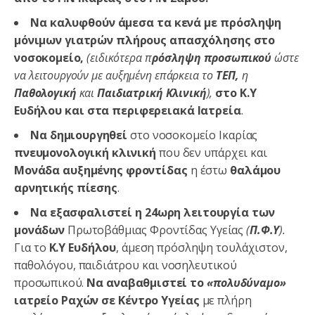
Να καλυφθούν άμεσα τα κενά με πρόσληψη
μόνιμων γιατρών πλήρους απασχόλησης στο
νοσοκομείο,
(ειδικότερα π
ρόσληψη προσωπικού
ώστε
να λειτουργούν με αυξημένη επάρκεια το
ΤΕΠ,
η
Παθολογική
και
Παιδιατρική Κλινική
),
στο Κ.Υ
Ευδήλου και στα περιφερειακά Ιατρεία
.
Να δημιουργηθεί
στο νοσοκομείο Ικαρίας
πνευμονολογική κλινική
που δεν υπάρχει και
Μονάδα αυξημένης φροντίδας
η έστω
θαλάμου
αρνητικής πίεσης
.
Να εξασφαλιστεί η 24ωρη λειτουργία των
μονάδων
Πρωτοβάθμιας Φροντίδας Υγείας
(
Π.Φ.Υ
).
Για το
Κ.Υ Ευδήλου
, άμεση πρόσληψη τουλάχιστον,
παθολόγου, παιδιάτρου και νοσηλευτικού
προσωπικού.
Να αναβαθμιστεί το
«πολυδύναμο»
ιατρείο Ραχών σε Κέντρο Υγείας
με πλήρη