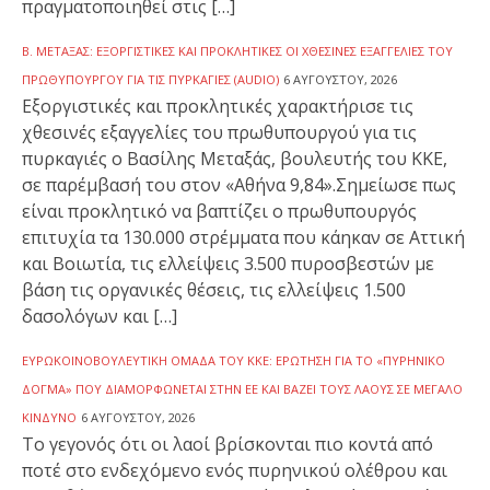
πραγματοποιηθεί στις […]
Β. ΜΕΤΑΞΆΣ: ΕΞΟΡΓΙΣΤΙΚΈΣ ΚΑΙ ΠΡΟΚΛΗΤΙΚΈΣ ΟΙ ΧΘΕΣΙΝΈΣ ΕΞΑΓΓΕΛΊΕΣ ΤΟΥ
ΠΡΩΘΥΠΟΥΡΓΟΎ ΓΙΑ ΤΙΣ ΠΥΡΚΑΓΙΈΣ (AUDIO)
6 ΑΥΓΟΎΣΤΟΥ, 2026
Εξοργιστικές και προκλητικές χαρακτήρισε τις
χθεσινές εξαγγελίες του πρωθυπουργού για τις
πυρκαγιές ο Βασίλης Μεταξάς, βουλευτής του ΚΚΕ,
σε παρέμβασή του στον «Αθήνα 9,84».Σημείωσε πως
είναι προκλητικό να βαπτίζει ο πρωθυπουργός
επιτυχία τα 130.000 στρέμματα που κάηκαν σε Αττική
και Βοιωτία, τις ελλείψεις 3.500 πυροσβεστών με
βάση τις οργανικές θέσεις, τις ελλείψεις 1.500
δασολόγων και […]
ΕΥΡΩΚΟΙΝΟΒΟΥΛΕΥΤΙΚΉ ΟΜΆΔΑ ΤΟΥ ΚΚΕ: ΕΡΏΤΗΣΗ ΓΙΑ ΤΟ «ΠΥΡΗΝΙΚΌ
ΔΌΓΜΑ» ΠΟΥ ΔΙΑΜΟΡΦΏΝΕΤΑΙ ΣΤΗΝ ΕΕ ΚΑΙ ΒΆΖΕΙ ΤΟΥΣ ΛΑΟΎΣ ΣΕ ΜΕΓΆΛΟ
ΚΊΝΔΥΝΟ
6 ΑΥΓΟΎΣΤΟΥ, 2026
To γεγονός ότι οι λαοί βρίσκονται πιο κοντά από
ποτέ στο ενδεχόμενο ενός πυρηνικού ολέθρου και