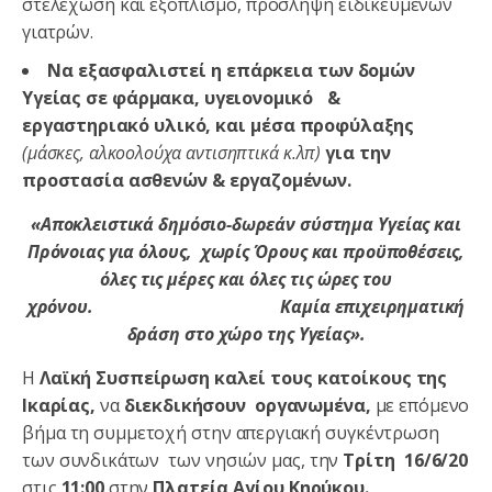
στελέχωση και εξοπλισμό, πρόσληψη ειδικευμένων
γιατρών.
Να
εξασφαλιστεί η
επάρκεια των δομών
Υγείας σε φάρμακα, υγειονομικό &
εργαστηριακό υλικό, και μέσα προφύλαξης
(μάσκες, αλκοολούχα αντισηπτικά κ.λπ)
για την
προστασία ασθενών & εργαζομένων.
«Αποκλειστικά δημόσιο-δωρεάν σύστημα Υγείας και
Πρόνοιας για όλους,
χωρίς Όρους και προϋποθέσεις,
όλες τις μέρες και όλες τις ώρες του
χρόνου.
Καμία επιχειρηματική
δράση στο χώρο της Υγείας».
Η
Λαϊκή Συσπείρωση
καλεί τους κατοίκους της
Ικαρίας,
να
διεκδικήσουν οργανωμένα,
με επόμενο
βήμα τη συμμετοχή στην απεργιακή συγκέντρωση
των συνδικάτων των νησιών μας, την
Τρίτη 16/6/20
στις
11:00
στην
Πλατεία Αγίου Κηρύκου.