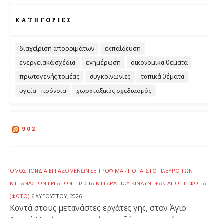
ΚΑΤΗΓΟΡΊΕΣ
διαχείριση απορριμάτων
εκπαίδευση
ενεργειακά σχέδια
ενημέρωση
οικονομικα θεματα
πρωτογενής τομέας
συγκοινωνιες
τοπικά θέματα
υγεία - πρόνοια
χωροταξικός σχεδιασμός
902
ΟΜΟΣΠΟΝΔΊΑ ΕΡΓΑΖΟΜΈΝΩΝ ΣΕ ΤΡΌΦΙΜΑ - ΠΟΤΆ: ΣΤΟ ΠΛΕΥΡΌ ΤΩΝ
ΜΕΤΑΝΑΣΤΏΝ ΕΡΓΑΤΏΝ ΓΗΣ ΣΤΑ ΜΈΓΑΡΑ ΠΟΥ ΚΙΝΔΎΝΕΨΑΝ ΑΠΌ ΤΗ ΦΩΤΙΆ
(ΦΩΤΟ)
6 ΑΥΓΟΎΣΤΟΥ, 2026
Κοντά στους μετανάστες εργάτες γης, στον Άγιο