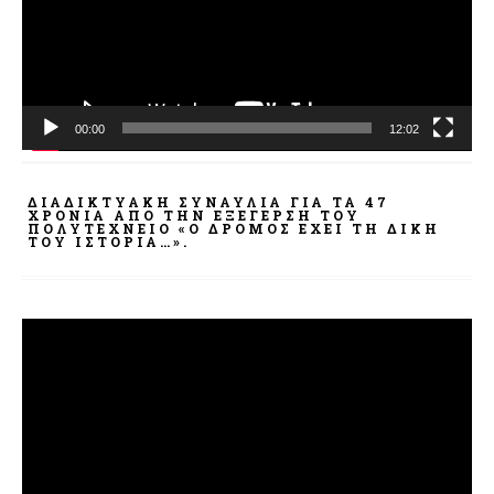
00:00
12:02
ΔΙΑΔΙΚΤΥΑΚΉ ΣΥΝΑΥΛΊΑ ΓΙΑ ΤΑ 47
ΧΡΌΝΙΑ ΑΠΌ ΤΗΝ ΕΞΈΓΕΡΣΗ ΤΟΥ
ΠΟΛΥΤΕΧΝΕΊΟ «Ο ΔΡΌΜΟΣ ΈΧΕΙ ΤΗ ΔΙΚΉ
ΤΟΥ ΙΣΤΟΡΊΑ…».
Πρόγραμμα
Αναπαραγωγής
Βίντεο