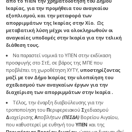
από το ΥΠΕΝ την χρηματοδότηση του Δήμου
Ικαρίας, για την προμήθεια του αναγκαίου
εξοπλισμού, και την
μεταφορά των
απορριμμάτων της Ικαρίας στην Χίο. Ως
μεταβατική λύση μέχρι να ολοκληρωθούν οι
αναγκαίες υποδομές στην Ικαρία για την τελική
διάθεση τους.
Να παραστεί νομικά το ΥΠΕΝ στην εκδίκαση
προσφυγής στο ΣτΕ, σε βάρος της ΜΠΕ που
προβλέπει τη χωροθέτηση ΧΥΤΥ,
υποστηρίζοντας
μαζί με τον Δήμο Ικαρίας την υλοποίηση του
σχεδιασμού των αναγκαίων έργων για την
διαχείριση των απορριμμάτων στην Ικαρία .
Τέλος, την έναρξη διαβούλευσης για την
τροποποίηση του
Π
εριφερειακού
Σ
χεδιασμού
Δ
ιαχείρισης
Α
ποβλήτων
(ΠΕΣΔΑ)
Βορείου Αιγαίου,
που καθυστερεί με ευθηνή του
ΥΠΕΝ
και της
Περιφέρειας Βορείου Αιγαίου,
ώστε να διατυπωθεί