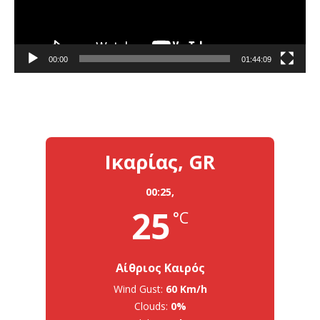
00:00
01:44:09
Ικαρίας, GR
00:25,
25
°C
Αίθριος Καιρός
Wind Gust:
60 Km/h
Clouds:
0%