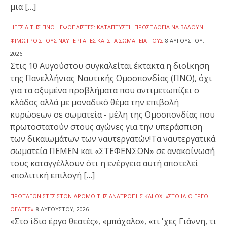
μια […]
ΗΓΕΣΊΑ ΤΗΣ ΠΝΟ - ΕΦΟΠΛΙΣΤΈΣ: ΚΑΤΆΠΤΥΣΤΗ ΠΡΟΣΠΆΘΕΙΑ ΝΑ ΒΆΛΟΥΝ
ΦΊΜΩΤΡΟ ΣΤΟΥΣ ΝΑΥΤΕΡΓΆΤΕΣ ΚΑΙ ΣΤΑ ΣΩΜΑΤΕΊΑ ΤΟΥΣ
8 ΑΥΓΟΎΣΤΟΥ,
2026
Στις 10 Αυγούστου συγκαλείται έκτακτα η διοίκηση
της Πανελλήνιας Ναυτικής Ομοσπονδίας (ΠΝΟ), όχι
για τα οξυμένα προβλήματα που αντιμετωπίζει ο
κλάδος αλλά με μοναδικό θέμα την επιβολή
κυρώσεων σε σωματεία - μέλη της Ομοσπονδίας που
πρωτοστατούν στους αγώνες για την υπεράσπιση
των δικαιωμάτων των ναυτεργατών!Τα ναυτεργατικά
σωματεία ΠΕΜΕΝ και «ΣΤΕΦΕΝΣΩΝ» σε ανακοίνωσή
τους καταγγέλλουν ότι η ενέργεια αυτή αποτελεί
«πολιτική επιλογή […]
ΠΡΩΤΑΓΩΝΙΣΤΈΣ ΣΤΟΝ ΔΡΌΜΟ ΤΗΣ ΑΝΑΤΡΟΠΉΣ ΚΑΙ ΌΧΙ «ΣΤΟ ΊΔΙΟ ΈΡΓΟ
ΘΕΑΤΈΣ»
8 ΑΥΓΟΎΣΤΟΥ, 2026
«Στο ίδιο έργο θεατές», «μπάχαλο», «τι 'χες Γιάννη, τι