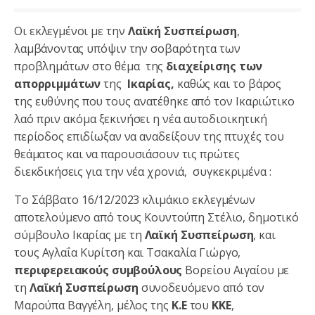
Οι εκλεγμένοι με την
Λαϊκή Συσπείρωση
,
λαμβάνοντας υπόψιν την σοβαρότητα των
προβλημάτων στο θέμα της
διαχείρισης των
απορριμμάτων
της
Ικαρίας,
καθώς και το βάρος
της ευθύνης που τους ανατέθηκε από τον Ικαριώτικο
λαό πριν ακόμα ξεκινήσει η νέα αυτοδιοικητική
περίοδος επιδίωξαν να αναδείξουν της πτυχές του
θεάματος και να παρουσιάσουν τις πρώτες
διεκδικήσεις για την νέα χρονιά, συγκεκριμένα :
Το Σάββατο 16/12/2023 κλιμάκιο εκλεγμένων
αποτελούμενο από τους Κουντούπη Στέλιο, δημοτικό
σύμβουλο Ικαρίας με τη
Λαϊκή Συσπείρωση
, και
τους Αγλαΐα Κυρίτση και Τσακαλία Γιώργο,
περιφερειακούς συμβούλους
Βορείου Αιγαίου με
τη
Λαϊκή Συσπείρωση
συνοδευόμενο από τον
Μαρούπα Βαγγέλη, μέλος της
Κ.Ε
του
ΚΚΕ
,