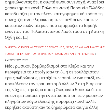
σημειώνοντας ότι η σιωπή είναι συνενοχή. Αναφέρει
χαρακτηριστικά:«Η Παλαιστινιακή Παροικία Ελλάδος
καταδικάζει με τον πλέον κατηγορηματικό τρόπο τη
συνεχιζόμενη κλιμάκωση των επιθέσεων και των
κατασταλτικών μέτρων που εφαρμόζει το Ισραήλ
εναντίον του Παλαιστινιακού λαού, τόσο στη Δυτική
Οχθη και […]
ΜΑΊΝΕΤΑΙ Ο ΙΜΠΕΡΙΑΛΙΣΤΙΚΌΣ ΠΌΛΕΜΟΣ ΗΠΑ, ΝΑΤΟ, ΕΕ ΚΑΙ ΚΑΠΙΤΑΛΙΣΤΙΚΉΣ
ΡΩΣΊΑΣ - ΕΠΈΚΤΑΣΗ ΤΟΥ «ΥΒΡΙΔΙΚΟΎ ΠΟΛΈΜΟΥ» ΚΑΙ ΣΤΗ ΓΕΡΜΑΝΊΑ
8
ΑΥΓΟΎΣΤΟΥ, 2026
Νέοι ρωσικοί βομβαρδισμοί στο Κίεβο και την
περιφέρειά του στοίχισαν τη ζωή σε τουλάχιστον
τρεις ανθρώπους, μεταξύ των οποίων ένα παιδί, ενώ
προκάλεσαν τον τραυματισμό άλλων 7 στη διάρκεια
της νύχτας, την ώρα που η Ουκρανία δυσκολεύεται
να αντιμετωπίσει την εντατικοποίηση των ρωσικών
πληγμάτων λόγω έλλειψης πυρομαχικών.Πολλές
εκρήξεις ακούστηκαν τα ξημερώματα και για άλλη