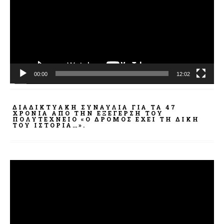
00:00
12:02
ΔΙΑΔΙΚΤΥΑΚΉ ΣΥΝΑΥΛΊΑ ΓΙΑ ΤΑ 47
ΧΡΌΝΙΑ ΑΠΌ ΤΗΝ ΕΞΈΓΕΡΣΗ ΤΟΥ
ΠΟΛΥΤΕΧΝΕΊΟ «Ο ΔΡΌΜΟΣ ΈΧΕΙ ΤΗ ΔΙΚΉ
ΤΟΥ ΙΣΤΟΡΊΑ…».
Πρόγραμμα
Αναπαραγωγής
Βίντεο