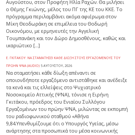
Αυγούστου, στον Προφήτη Ηλία Ραχών. Θα μιλήσει
ο Θέμης Γκιώνης, μέλος του ΠΓ της ΚΕ του ΚΚΕ. Το
πρόγραμμα περιλαμβάνει ακόμα αφιέρωμα στον
Μίκη Θεοδωράκη σε επιμέλεια του Θοδωρή
Οικονόμου, με ερμηνευτές την Αγγελική
Τουμπανάκη και τον Δώρο Δημοσθένους, καθώς και
ικαριώτικο […]
Ε. ΓΚΙΤΆΚΟΥ: ΝΑ ΣΤΑΜΑΤΉΣΕΙ ΚΆΘΕ ΔΊΩΞΗ ΣΤΟΥΣ ΕΡΓΑΖΌΜΕΝΟΥΣ ΤΟΥ
ΠΡΏΗΝ ΨΝΑ (AUDIO)
5 ΑΥΓΟΎΣΤΟΥ, 2026
Να σταματήσει κάθε δίωξη απέναντι σε
οποιονδήποτε εργαζόμενο αντιστάθηκε και ανέδειξε
τα κενά και τις ελλείψεις στο Ψυχιατρικό
Νοσοκομείο Αττικής (ΨΝΑ), τόνισε η Ειρήνη
Γκιτάκου, πρόεδρος του Ενιαίου Συλλόγου
Εργαζομένων του πρώην ΨΝΑ, μιλώντας σε εκπομπή
του ραδιοφωνικού σταθμού «Αθήνα
9,84.Υπενθυμίζουμε ότι ο Υπουργός Υγείας, μέσω
ανάρτησης στα προσωπικά του μέσα κοινωνικής