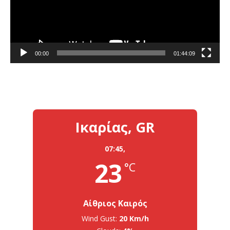
00:00
01:44:09
Ικαρίας, GR
07:45,
23
°C
Αίθριος Καιρός
Wind Gust:
20 Km/h