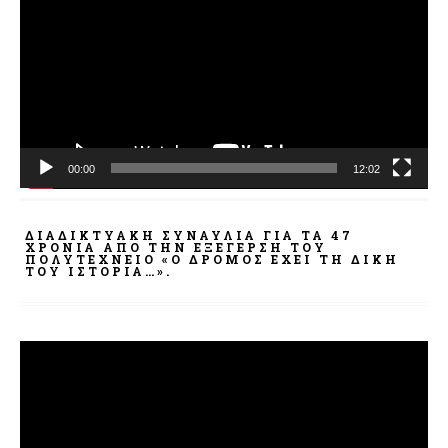
Βίντεο
00:00
12:02
ΔΙΑΔΙΚΤΥΑΚΉ ΣΥΝΑΥΛΊΑ ΓΙΑ ΤΑ 47
ΧΡΌΝΙΑ ΑΠΌ ΤΗΝ ΕΞΈΓΕΡΣΗ ΤΟΥ
ΠΟΛΥΤΕΧΝΕΊΟ «Ο ΔΡΌΜΟΣ ΈΧΕΙ ΤΗ ΔΙΚΉ
ΤΟΥ ΙΣΤΟΡΊΑ…».
Πρόγραμμα
Αναπαραγωγής
Βίντεο