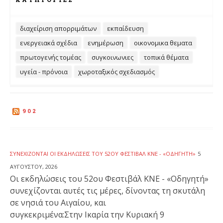
διαχείριση απορριμάτων
εκπαίδευση
ενεργειακά σχέδια
ενημέρωση
οικονομικα θεματα
πρωτογενής τομέας
συγκοινωνιες
τοπικά θέματα
υγεία - πρόνοια
χωροταξικός σχεδιασμός
902
ΣΥΝΕΧΊΖΟΝΤΑΙ ΟΙ ΕΚΔΗΛΏΣΕΙΣ ΤΟΥ 52ΟΥ ΦΕΣΤΙΒΆΛ ΚΝΕ - «ΟΔΗΓΗΤΉ»
5
ΑΥΓΟΎΣΤΟΥ, 2026
Οι εκδηλώσεις του 52ου Φεστιβάλ ΚΝΕ - «Οδηγητή»
συνεχίζονται αυτές τις μέρες, δίνοντας τη σκυτάλη
σε νησιά του Αιγαίου, και
συγκεκριμένα:Στην Ικαρία την Κυριακή 9