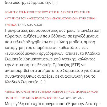
δικτύωσης, εξέφρασε την […]
ΣΩΜΑΤΕΊΟ ΧΡΗΜΑΤΟΠΙΣΤΩΤΙΚΟΎ ΑΤΤΙΚΉΣ: ΔΙΕΚΔΙΚΕΊ ΑΥΞΉΣΕΙΣ ΚΑΙ
ΚΑΤΆΡΓΗΣΗ ΤΟΥ ΚΑΘΕΣΤΏΤΟΣ ΤΩΝ «ΕΝΟΙΚΙΑΖΌΜΕΝΩΝ» ΣΤΗΝ ΕΘΝΙΚΉ
ΤΡΆΠΕΖΑ
5 ΑΥΓΟΎΣΤΟΥ, 2026
Πραγματικές και ουσιαστικές αυξήσεις, επανεξέταση
τώρα των αυξήσεων που δόθηκαν σε εργαζόμενους
που τελικά οδηγήθηκαν σε μείωση μισθού, άμεση
κατάργηση του απαράδεκτου καθεστώτος των
«ενοικιαζόμενων» εργαζόμενων, απαιτεί το Κλαδικό
Σωματείο Χρηματοπιστωτικού Αττικής, καλώντας
την διοίκηση της Εθνικής Τράπεζας (ΕΤΕ) να
ανταποκριθεί στα αιτήματα του Σωματείου για άμεση
συνάντηση.Όπως αναφέρει σε ανακοίνωσή του το
Κλαδικό Σωματείο, […]
ΛΈΣΒΟΣ: ΠΑΡΟΥΣΙΆΣΤΗΚΕ ΤΟ ΒΙΒΛΊΟ «ΆΣΠΡΟΣ ΣΚΎΛΟΣ, ΜΑΎΡΟΣ ΣΚΎΛΟΣ»
ΓΙΑ ΤΗ ΖΩΉ ΤΟΥ ΝΊΚΟΥ ΒΑΒΟΎΔΗ (ΦΩΤΟ)
5 ΑΥΓΟΎΣΤΟΥ, 2026
Με μεγάλη επιτυχία πραγματοποιήθηκε την Δευτέρα