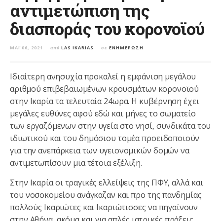
αντιμετώπιση της
διασποράς του κορονοϊού
ΜΆΙ 06, 2021
από
LAS IKARIAS
σε
ΕΝΗΜΈΡΩΣΗ
Ιδιαίτερη ανησυχία προκαλεί η εμφάνιση μεγάλου
αριθμού επιβεβαιωμένων κρουσμάτων κορονοϊού
στην Ικαρία τα τελευταία 24ωρα. Η κυβέρνηση έχει
μεγάλες ευθύνες αφού εδώ και μήνες το σωματείο
των εργαζόμενων στην υγεία στο νησί, συνδικάτα του
ιδιωτικού και του δημόσιου τομέα προειδοποιούν
για την ανεπάρκεια των υγειονομικών δομών να
αντιμετωπίσουν μια τέτοια εξέλιξη.
Στην Ικαρία οι τραγικές ελλείψεις της ΠΦΥ, αλλά και
του νοσοκομείου ανάγκαζαν και προ της πανδημίας
πολλούς Ικαριώτες και Ικαριώτισσες να πηγαίνουν
στην Αθήνα, ακόμα και για απλές ιατρικές πράξεις.